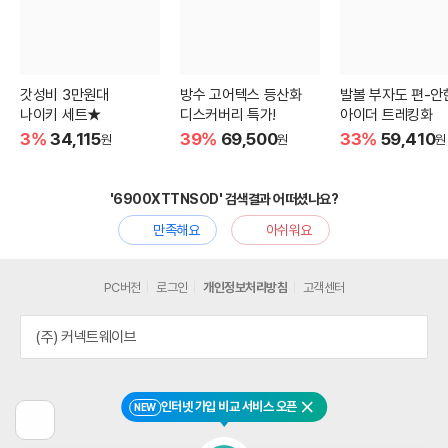
갓성비 3만원대
방수 고어텍스 등산화
발볼 부자도 편-안
나이키 세트★
디스커버리 특가!
아이더 트레킹화
3%
34,115
39%
69,500
33%
59,410
원
원
원
'6900XTTNSOD' 검색결과 어떠셨나요?
만족해요
아쉬워요
PC버전
로그인
개인정보처리방침
고객센터
(주) 커넥트웨이브
인터넷 가입 비교 서비스 오픈
NEW
닫기
이
전