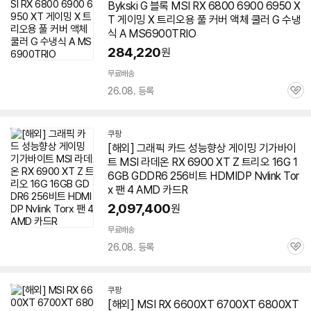
Bykski G 블록 MSI RX 6800 6900 6950 X
T 게이밍 X
트리오
용 풀 커버 액체 쿨러 G 수냉
식 A MS6900TRIO
284,220
원
무료배송
26.08. 등록
관
심
쿠팡
[해외] 그래픽 카드 성능향상 게이밍 기가바이
트 MSI 라데온 RX 6900 XT Z
트리오
16G 1
6GB GDDR6 256비트 HDMIDP Nvlink Tor
x 팬 4 AMD 카드R
2,097,400
원
무료배송
26.08. 등록
관
심
쿠팡
[해외] MSI RX 6600XT 6700XT 6800XT