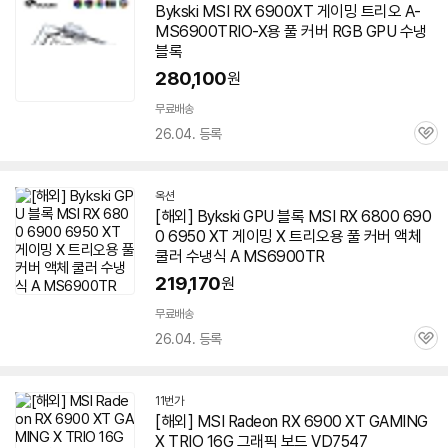
Bykski MSI RX
6900XT
게이밍
트리오
A-
이
MS6900TRIO-X용 풀 커버 RGB GPU 수냉
버
페
블록
이
280,100
원
무료배송
26.04. 등록
관
심
옥션
[해외] Bykski GPU 블록 MSI RX 6800 690
0 6950 XT 게이밍 X
트리오
용 풀 커버 액체
쿨러 수냉식 A MS6900TR
219,170
원
무료배송
26.04. 등록
관
심
11번가
[해외] MSI Radeon RX 6900 XT GAMING
X TRIO 16G 그래픽 보드 VD7547