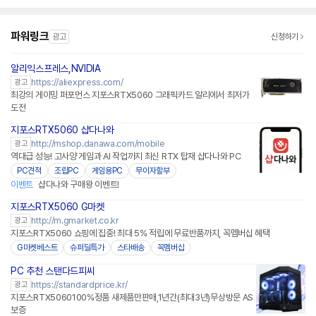
파워링크
광고
신청하기
알리익스프레스,NVIDIA
https://aliexpress.com/
광고
최강의 게이밍 퍼포먼스 지포스RTX5060 그래픽카드 알리에서 최저가
도전
지포스RTX5060 샵다나와
http://mshop.danawa.com/mobile
광고
역대급 성능! 고사양 게임과 AI 작업까지 최신 RTX 탑재 샵다나와 PC
PC견적
조립PC
게임용PC
무이자할부
이벤트
샵다나와 구매왕 이벤트!
지포스RTX5060 G마켓
http://m.gmarket.co.kr
광고
지포스RTX5060 쇼핑에 집중! 최대 5% 적립에 무료반품까지, 꼭멤버십 혜택
G마켓베스트
슈퍼딜특가
스타배송
꼭멤버십
PC 추천 스탠다드피씨
https://standardprice.kr/
광고
지포스RTX5060100%정품 새제품만판매,1년간(최대3년)무상방문 AS
보증