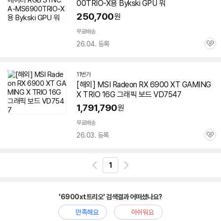
00TRIO-X용 Bykski GPU 워
250,700
원
무료배송
26.04. 등록
관
심
11번가
[해외] MSI Radeon RX 6900 XT GAMING
X TRIO 16G 그래픽 보드 VD7547
1,791,790
원
무료배송
26.03. 등록
관
심
1
'6900xt트리오' 검색결과 어떠셨나요?
만족해요
아쉬워요