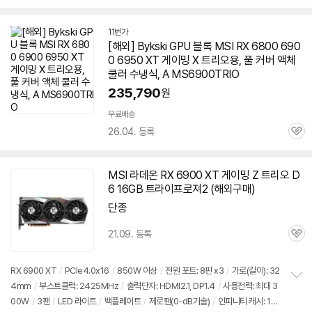
심
11번가
[해외] Bykski GPU 블록 MSI RX 6800 690
0 6950 XT 게이밍 X
트리오
용, 풀 커버 액체
쿨러 수냉식, A MS6900TRIO
235,790
원
무료배송
26.04. 등록
관
심
MSI 라데온 RX 6900 XT 게이밍 Z
트리오
D
6 16GB 트라이프로져2 (해외구매)
단종
21.09. 등록
관
심
RX 6900 XT
/
PCIe4.0x16
/
850W 이상
/
전원 포트: 8핀 x3
/
가로(길이): 32
4mm
/
부스트클럭: 2425MHz
/
출력단자: HDMI2.1, DP1.4
/
사용전력: 최대 3
정
00W
/
3팬
/
LED 라이트
/
백플레이트
/
제로팬(0-dB기술)
/
인피니티 캐시: 12
보