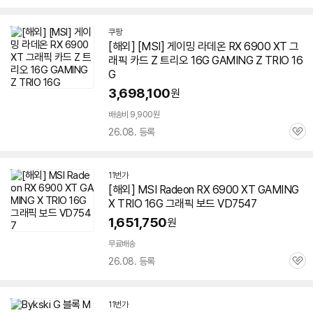
펼
8MB
/
RDNA2
치
기
쿠팡
[해외] [MSI] 게이밍 라데온 RX 6900 XT 그
래픽 카드 Z
트리오
16G GAMING Z TRIO 16
G
3,698,100
원
배송비 9,900원
세부정보 열기/접기
26.08. 등록
관
심
11번가
[해외] MSI Radeon RX 6900 XT GAMING
X TRIO 16G 그래픽 보드 VD7547
1,651,750
원
무료배송
26.08. 등록
관
심
11번가