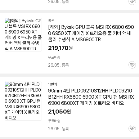
26.05. 등록
관
심
옥션
[해외] Bykski GPU 블록 MSI RX 6800 690
0 6950 XT 게이밍 X
트리오
용 풀 커버 액체
쿨러 수냉식 A MS6900TR
219,170
원
무료배송
26.05. 등록
관
심
11번가
90mm 4핀 PLD09210S12HH PLD09210
B12HH RX6800 6900 XT GPU 팬 MSI RX
6900 6800XT 게이밍 X
트리오
비디오
21,050
원
무료배송
26.05. 등록
관
심