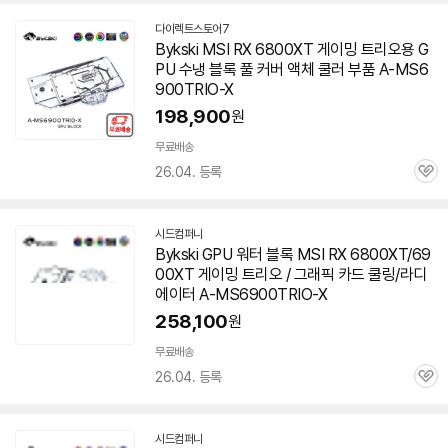
다이렉트스토어7
네
Bykski MSI RX 6800XT 게이밍
트리오
용 G
이
PU 수냉 블록 풀 커버 액체 쿨러 부품 A-MS6
버
페
900TRIO-X
이
198,900
원
무료배송
26.04. 등록
관
심
시드컴퍼니
네
Bykski GPU 워터 블록 MSI RX 6800XT/69
이
00XT 게이밍
트리오
/ 그래픽 카드 쿨링/라디
버
페
에이터 A-MS6900TRIO-X
이
258,100
원
무료배송
26.04. 등록
관
심
시드컴퍼니
네