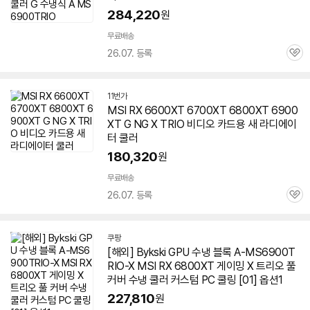
284,220
원
무료배송
26.07. 등록
관
심
11번가
MSI RX 6600XT 6700XT 6800XT
6900
XT
G NG X TRIO 비디오 카드용 새 라디에이
터 쿨러
180,320
원
무료배송
26.07. 등록
관
심
쿠팡
[해외] Bykski GPU 수냉 블록 A-MS6900T
RIO-X MSI RX 6800XT 게이밍 X
트리오
풀
커버 수냉 쿨러 커스텀 PC 쿨링 [01] 옵션1
227,810
원