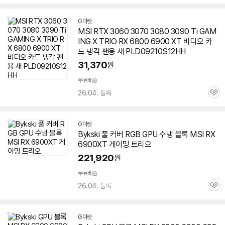
심
G마켓
MSI RTX 3060 3070 3080 3090 Ti GAM
ING X TRIO RX 6800 6900 XT 비디오 카
드 냉각 팬용 새 PLD09210S12HH
31,370
원
무료배송
26.04. 등록
관
심
G마켓
Bykski 풀 커버 RGB GPU 수냉 블록 MSI RX
6900XT
게이밍
트리오
221,920
원
무료배송
26.04. 등록
관
심
G마켓