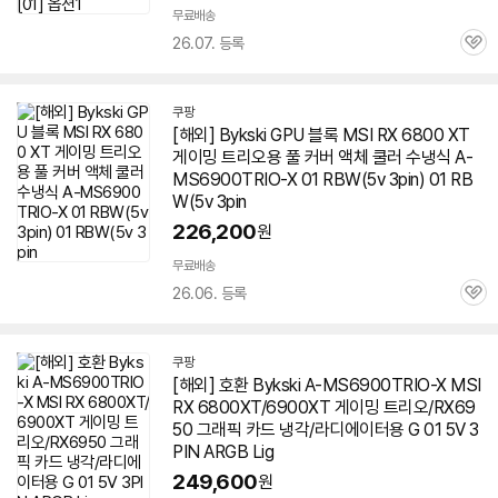
무료배송
26.07. 등록
관
심
쿠팡
[해외] Bykski GPU 블록 MSI RX 6800 XT
게이밍
트리오
용 풀 커버 액체 쿨러 수냉식 A-
MS6900TRIO-X 01 RBW(5v 3pin) 01 RB
W(5v 3pin
226,200
원
무료배송
26.06. 등록
관
심
쿠팡
[해외] 호환 Bykski A-MS6900TRIO-X MSI
RX 6800XT/6900XT 게이밍
트리오
/RX69
50 그래픽 카드 냉각/라디에이터용 G 01 5V 3
PIN ARGB Lig
249,600
원