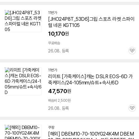
심
11번가
[JHO24P8T_53D6]그립 스포츠 라켓 스파이
럴 네온 KGT105
10,170
원
무료배송
26.08. 등록
관
심
11번가
리미트 [가죽케이스]캐논 DSLR EOS-6D 가
죽케이스/24-105mm/슈트+속사/6D
47,570
원
배송비 2,500원
26.08. 등록
관
심
쿠팡
[해외] DBEM10-70-100YG24K4M DBEM