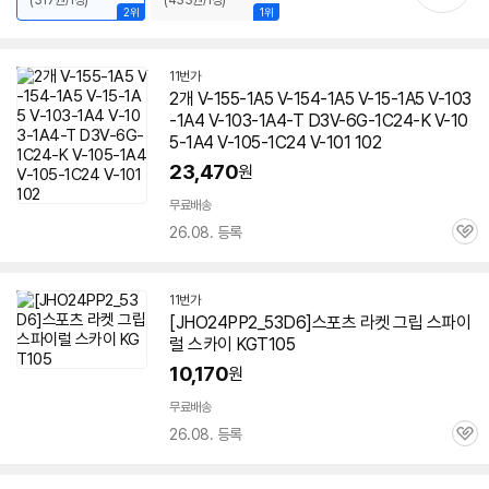
(317원/1정)
(433원/1정)
간: 3mg
/
철분: 6mg
/
크롬: 24ug
/
몰리브덴: 20ug
/
[효능] 면역력
/
혈액응
2위
1위
고
/
눈건강
/
항산화
/
신경, 근육기능지원
/
철분흡수
/
칼슘흡수
/
영양보충
/
에
너지생산
/
적혈구생성 촉진
/
태아발달
/
콜레스테롤감소
/
관절,뼈건강
/
피부건
11번가
강
/
갑상선기능 지원
2개 V-155-1A5 V-154-1A5 V-15-1A5 V-103
-1A4 V-103-1A4-T D3V-6G-1C24-K V-10
5-1A4 V-105-1C24 V-101 102
23,470
원
무료배송
26.08. 등록
관
심
11번가
[JHO24PP2_53D6]스포츠 라켓 그립 스파이
럴 스카이 KGT105
10,170
원
무료배송
26.08. 등록
관
심