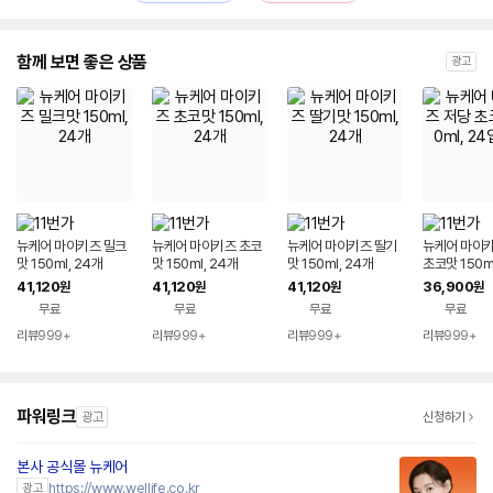
함께 보면 좋은 상품
광고
뉴케어 마이키즈 밀크
뉴케어 마이키즈 초코
뉴케어 마이키즈 딸기
뉴케어 마이키
맛 150ml, 24개
맛 150ml, 24개
맛 150ml, 24개
초코맛 150ml
1개
41,120
41,120
41,120
36,900
원
원
원
원
무료
무료
무료
무료
리뷰
999+
리뷰
999+
리뷰
999+
리뷰
999+
파워링크
광고
신청하기
본사 공식몰 뉴케어
https://www.wellife.co.kr
광고