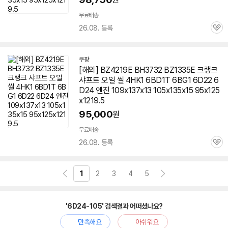
무료배송
26.08. 등록
관
심
쿠팡
[해외] BZ4219E BH3732 BZ1335E 크랭크
샤프트 오일 씰 4HK1 6BD1T 6BG1 6D22 6
D24 엔진 109x137x13 105x135x15 95x125
x1219.5
95,000
원
무료배송
26.08. 등록
관
심
1
2
3
4
5
'6D24-105' 검색결과 어떠셨나요?
만족해요
아쉬워요