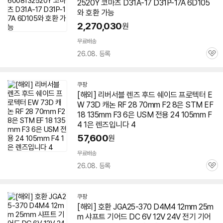
2520Y 코마츠 D31A-17 D31P-17A 6D105
와 호환 가능
2,270,030
원
무료배송
26.08. 등록
관
심
쿠팡
[해외] 리버서블 렌즈 후드 쉐이드 프로텍터 E
W 73D 캐논 RF 28 70mm F2 8은 STM EF
18 135mm F3 6은 USM 전용 24 105mm F
4 1은 렌즈입니다 4
57,600
원
무료배송
26.08. 등록
관
심
쿠팡
[해외] 호환 JGA25-370 D4M4 12mm 25m
m 샤프트 기어드 DC 6V 12V 24V 전기 기어