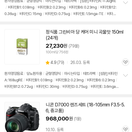
환자영양음료
/
균형영양식
/
마시는타입
/
테트라팩
/
[성분] 비타민A: 113ugRE
리
/
비타민B1: 0.18mg
/
비타민B2: 0.23mg
/
비타민B6: 0.23mg
/
비타민B12:
정
뷰
0.36ug
/
비타민C: 15mg
/
비타민D: 0.75ug
/
비타민E: 1.5mga-TE
/
비타민
보
펼
K: 11.3ug
/
나이아신: 1.7mgNE
/
비오틴: 4.5ug
/
판토텐산: 0.75mg
/
칼슘: 10
치
5mg
/
엽산: 44ug
/
마그네슘: 33mg
/
아연: 1.5mg
/
구리: 0.12mg
/
망간: 0.5
기
정식품 그린비아 당 케어 미니 곡물맛 150ml
3mg
/
철분: 1.5mg
/
인: 105mg
/
칼륨: 200mg
(24개)
27,230
원
(79몰)
100ml당 756원
상
4.9
(
79)
26.03. 등록
관
별
품
심
점
환자영양음료
/
당뇨환자용
/
균형영양식
/
마시는타입
/
테트라팩
/
[성분] 비타민
리
A: 168ugRE
/
비타민B1: 0.18mg
/
비타민B2: 0.23mg
/
비타민B6: 0.23mg
/
정
뷰
비타민B12: 0.72ug
/
비타민C: 30mg
/
비타민D: 0.75ug
/
비타민E: 3.6mga-
보
펼
TE
/
비타민K: 11.3ug
/
나이아신: 1.7mgNE
/
비오틴: 4.5ug
/
판토텐산: 0.75m
치
g
/
칼슘: 105mg
/
엽산: 43.5ug
/
마그네슘: 33mg
/
아연: 2.3mg
/
구리: 0.12
기
니콘 D7000 렌즈세트 (18-105mm F3.5-5.
mg
/
망간: 0.6mg
/
철분: 1.5mg
/
인: 105mg
/
칼륨: 170mg
6, 중고품)
968,000
원
(1몰)
10.10. 등록
관