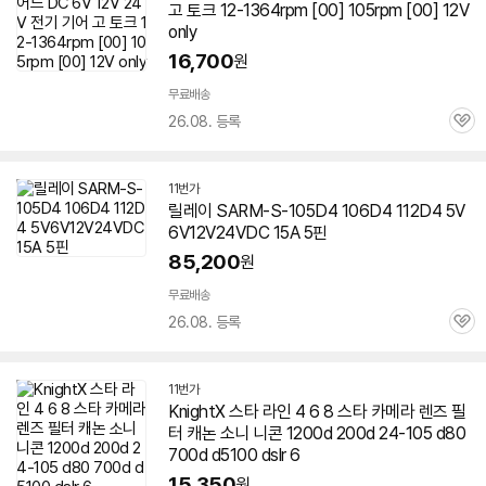
고 토크 12-1364rpm [00] 105rpm [00] 12V
only
16,700
원
무료배송
26.08. 등록
관
심
11번가
릴레이 SARM-S-105D4 106D4 112D4 5V
6V12V24VDC 15A 5핀
85,200
원
무료배송
26.08. 등록
관
심
11번가
KnightX 스타 라인 4 6 8 스타 카메라 렌즈 필
터 캐논 소니 니콘 1200d 200d 24-105 d80
700d d5100 dslr 6
15,350
원