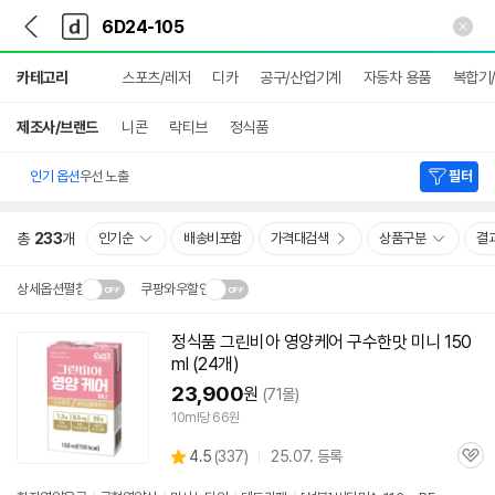
뒤
다
본문 바로가기
다
로
나
나
가
와
와
상
기
메
카테고리
스포츠/레저
디카
공구/산업기계
자동차 용품
복합기
세
인
검
색
제조사/브랜드
니콘
락티브
정식품
인기 옵션
우선 노출
필터
총
233
개
인기순
배송비포함
가격대검색
상품구분
결
상세옵션펼침
쿠팡와우할인
설치 환경·지역에 따라
정식품 그린비아 영양케어 구수한맛 미니 150
닫
배송·설치비가 달라집니다.
ml (24개)
기
23,900
원
(71몰)
10ml당 66원
상
4.5
(
337)
25.07. 등록
관
별
품
심
점