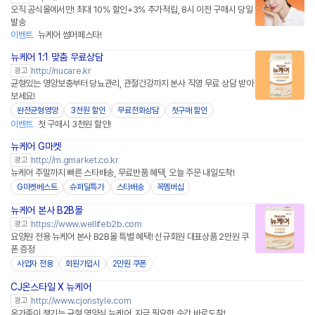
오직 공식몰에서만! 최대 10% 할인+3% 추가적립, 8시 이전 구매시 당일
발송
이벤트
뉴케어 썸머페스타!
뉴케어 1:1 맞춤 무료상담
http://nucare.kr
광고
균형있는 영앙보충부터 당뇨관리, 관절건강까지 본사 직영 무료 상담 받아
보세요!
완전균형영양
3천원 할인
무료전화상담
첫구매 할인
이벤트
첫 구매시 3천원 할인!
뉴케어 G마켓
http://m.gmarket.co.kr
광고
뉴케어 주말까지 빠른 스타배송, 무료반품 혜택, 오늘 주문 내일도착!
G마켓베스트
슈퍼딜특가
스타배송
꼭멤버십
뉴케어 본사 B2B몰
https://www.wellifeb2b.com
광고
요양원 전용 뉴케어 본사 B2B몰 특별 혜택! 신규회원 대표상품 2만원 쿠
폰 증정
사업자 전용
회원가입시
2만원 쿠폰
CJ온스타일 X 뉴케어
네이버페이
http://www.cjonstyle.com
광고
온가족이 챙기는 균형 영양식 뉴케어, 지금 필요한 순간 바로도착!