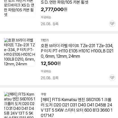
S D. 연한 파랑/105 카본 휠셋
2,777,000
원
무료배송
26.08. 등록
관
심
11번가
호환 브라더 라벨 테이프 TZe-231 TZe-334,
P 터치 PT-H110 E105 H101C H100LB D21
0, 6mm, 12mm, 24mm
12,500
원
무료배송
26.08. 등록
관
심
쿠팡
[해외] FITS Komatsu 엔진 S6D105 1 크롤
러 도저 D20 D21 D31 D40 D41 D45용 24
V 13T 5 5KW 스타터 모터 600 813 3660 1
017147