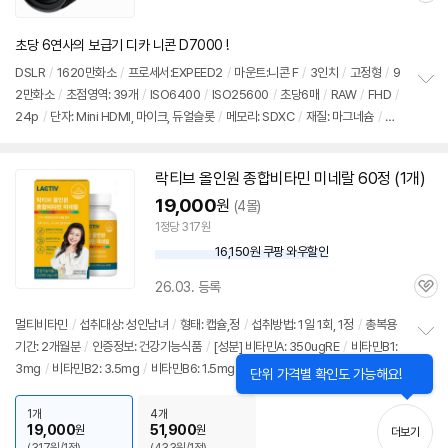
심
초당 6연사의 보급기 디카 니콘 D7000 !
DSLR
/
1620만화소
/
프로세서:EXPEED2
/
마운트:니콘 F
/
3인치
/
고정형
/
9
2만화소
/
초점영역: 39개
/
ISO6400
/
ISO25600
/
초당6매
/
RAW
/
FHD
/
정
24p
/
단자: Mini HDMI, 마이크, 듀얼슬롯
/
메모리: SDXC
/
재질: 마그네슘
/
무
보
펼
게: 780g
치
기
락티브 올인원 종합비타민 미네랄 60정 (1개)
19,000
원
(4몰)
1정당 317원
16,150원 쿠팡 와우할인
와
우
26.03. 등록
할
관
인
심
멀티비타민
/
섭취대상: 성인남녀
/
형태: 캡슐,정
/
섭취방법: 1일 1회, 1정
/
총복용
가
기간: 2개월분
/
인증정보: 건강기능식품
/
[성분] 비타민A: 350ugRE
/
비타민B1:
정
3mg
/
비타민B2: 3.5mg
/
비타민B6: 1.5mg
/
비타민B12: 9.6ug
/
비타민C: 1
보
닫
단위 가격별 확인도 가능해요!
펼
기
00mg
/
비타민D: 10ug
/
비타민E: 5mga-TE
/
비타민K: 70ug
/
셀렌: 44ug
/
치
나이아신: 22.5mgNE
/
비오틴: 30ug
/
판토텐산: 10mg
/
칼슘: 210mg
/
엽산:
1개
4개
기
19,000
51,900
원
원
더보기
400ug
/
요오드: 120ug
/
마그네슘: 105mg
/
아연: 8.5mg
/
구리: 0.4mg
/
망