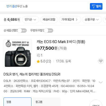
인기 옵션
우선 노출
필터
총
6,686
개
인기순
배송비포함
가격대검색
상품구분
상세옵션펼침
쿠팡와우할인
설치 환경·지역에 따라
캐논 EOS
6D
Mark
II 바디 (정품)
동
닫
배송·설치비가 달라집니다.
영
977,500
원
(76몰)
기
상
1
상
상
5.0
(
22)
17.08. 등록
품
관
별
의
품
심
점
견
리
DSLR 명가, 캐논의 합리적인 풀프레임 DSLR!
뷰
DSLR
/
2620만화소
/
프로세서:DIGIC7
/
마운트:캐논 EF
/
3인치
/
회전형
/
10
4만화소
/
화면특징: 터치, 셀카
/
초점영역: 45개
/
ISO40000
/
ISO50~1024
정
00
/
초당6.5매
/
RAW
/
캐논 픽쳐스타일
/
FHD
/
60p
/
단자: Mini HDMI, 마이
보
펼
크, 핫슈
/
메모리: SDXC
/
재질: 마그네슘
/
무게: 765g
/
배터리: LP-E6N(1865
치
mAh)
/
듀얼픽셀 CMOS AF
/
동영상 디지털 IS
/
애칭:육두막
/
출시가: 2,295,0
정품
중고품
기