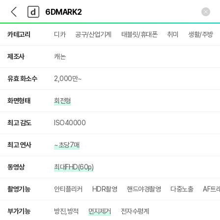
뒤
다
본문 바로가기
다
로
나
나
가
와
와
상
기
메
카테고리
디카
공구/산업기계
태블릿/휴대폰
취미
생활/주방
세
인
검
색
제조사
캐논
유효 화소수
2,000만~
화면형태
회전형
최고 감도
ISO40000
최고 연사
~초당7매
동영상
최대FHD(60p)
촬영기능
안티플리커
HDR촬영
핸드야경촬영
다중노출
AF트
부가기능
방진,방적
먼지제거
전자수평계