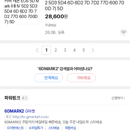
2 5D3 5D4
6D
6D2 7D 7D2 77D 600 70
0D 7) 5D
28,600
원
무료배송
26.08. 등록
관
심
1
2
3
4
5
'6DMARK2' 검색결과 어떠셨나요?
만족해요
아쉬워요
파워링크
광고
신청하기
6DMARK2
G마켓
http://m.gmarket.co.kr
광고
6DMARK2 주말까지 매일매일 빠른배송, 오늘 주문 내일도착 스타배송
G마켓베스트
슈퍼딜특가
스타배송
꼭멤버십