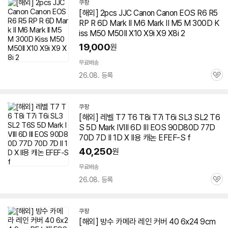
쿠팡
[해외]
2
pcs JJC Canon Canon EOS R6 R5
RP R
6D
Mark
II M6
Mark
II M5 M 300D K
iss M50 M50II X10 X9i X9 X8i
2
19,000
원
무료배송
26.08. 등록
관
심
쿠팡
[해외] 레벨 T7 T6 T8i T7i T6i SL3 SL
2
T6
S 5D
Mark
IVIII
6D
III EOS 90D80D 77D
70D 7D II 1D X II용 캐논 EFEF-S f
40,250
원
무료배송
26.08. 등록
관
심
쿠팡
[해외] 방수 카메라 레인 커버 40 6x24 9cm