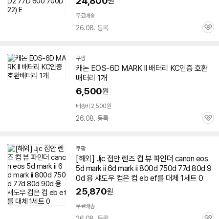
24,800
원
무료배송
26.08. 등록
관
심
쿠팡
캐논 EOS-
6D
MARK
II 배터리 KC인증 호환
배터리 1개
6,500
원
배송비 2,500원
26.08. 등록
관
심
쿠팡
[해외] Jjc 접안 렌즈 컵 뷰 파인더 canon eos
5d
mark
ii
6d
mark
ii 800d 750d 77d 80d 9
0d 용 섀도우 컵은 컵 eb ef를 대체 1세트 0
25,870
원
무료배송
26.08. 등록