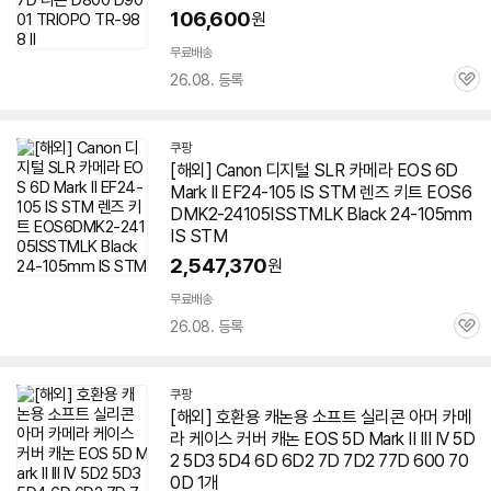
106,600
원
무료배송
26.08. 등록
관
심
쿠팡
[해외] Canon 디지털 SLR 카메라 EOS
6D
Mark
II EF24-105 IS STM 렌즈 키트 EOS6
DMK
2
-24105ISSTMLK Black 24-105mm
IS STM
2,547,370
원
무료배송
26.08. 등록
관
심
쿠팡
[해외] 호환용 캐논용 소프트 실리콘 아머 카메
라 케이스 커버 캐논 EOS 5D
Mark
II III IV 5D
2 5D3 5D4
6D
6D2 7D 7D2 77D 600 70
0D 1개