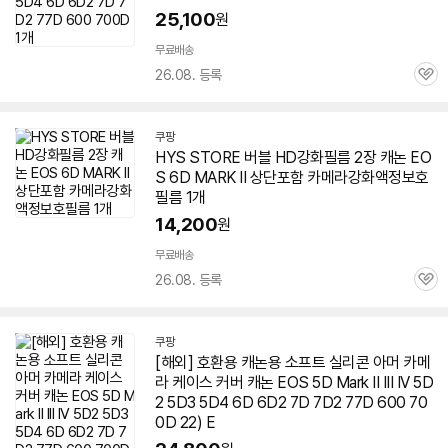
25,100
원
무료배송
26.08. 등록
관
심
쿠팡
HYS STORE 버블 HD강화필름
2
장 캐논 EO
S
6D
MARK
II 상단포함 카메라강화액정보호
필름 1개
14,200
원
무료배송
26.08. 등록
관
심
쿠팡
[해외] 호환용 캐논용 소프트 실리콘 아머 카메
라 케이스 커버 캐논 EOS 5D
Mark
II III IV 5D
2 5D3 5D4
6D
6D2 7D 7D2 77D 600 70
0D 22) E