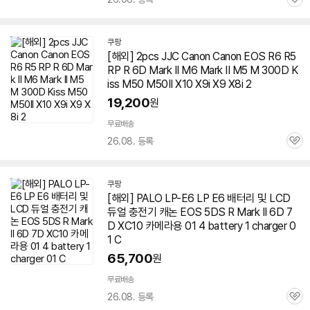
관
심
쿠팡
[해외]
2
pcs JJC Canon Canon EOS R6 R5
RP R
6D
Mark
II M6
Mark
II M5 M 300D K
iss M50 M50II X10 X9i X9 X8i
2
19,200
원
무료배송
26.08. 등록
관
심
쿠팡
[해외] PALO LP-E6 LP E6 배터리 및 LCD
듀얼 충전기 캐논 EOS 5DS R
Mark
II
6D
7
D XC10 카메라용 01 4 battery 1 charger 0
1 C
65,700
원
무료배송
26.08. 등록
관