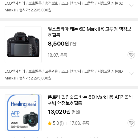
리
LCD액세서리
/
보호필름
/
충격보호
/
스크래치방지
/
고광택
/
사용모델:캐논 6D
뷰
Mark II
/
출시가: 2,295,000원
정
보
펼
치
펄스코리아 캐논
6D
Mark
II용 고투명 액정보
기
호필름
8,500
원
(1몰)
18.07. 등록
관
심
LCD액세서리
/
보호필름
/
고투과율
/
스크래치방지
/
고광택
/
사용모델:캐논6D
Mark II
/
출시가: 2,295,000원
정
보
펼
치
폰트리 힐링쉴드 캐논
6D
Mark
II용 AFP 올레
기
포빅 액정보호필름
13,020
원
(5몰)
상
5.0
(
1)
17.08. 등록
관
별
품
심
점
리