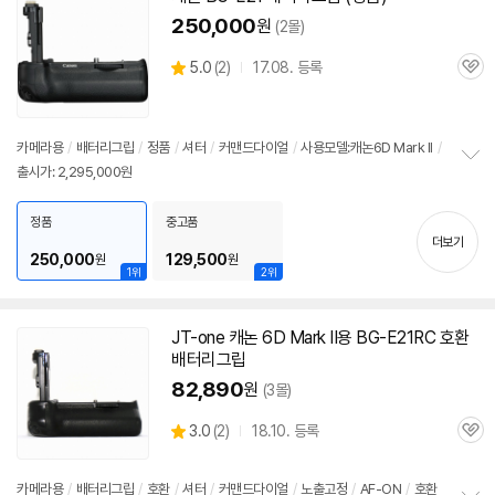
기
250,000
원
(2몰)
상
5.0
(
2)
17.08. 등록
관
별
품
심
점
리
뷰
카메라용
/
배터리그립
/
정품
/
셔터
/
커맨드다이얼
/
사용모델:캐논
6D
Mark
II
/
출시가: 2,295,000원
정
보
펼
정품
중고품
치
더보기
기
250,000
129,500
원
원
1위
2위
JT-one 캐논
6D
Mark
II용 BG-E21RC 호환
배터리그립
82,890
원
(3몰)
상
3.0
(
2)
18.10. 등록
관
별
품
심
점
리
카메라용
/
배터리그립
/
호환
/
셔터
/
커맨드다이얼
/
노출고정
/
AF-ON
/
호환