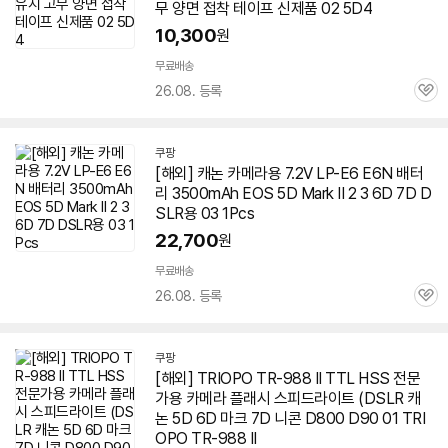
무 양면 접착 테이프 신제품 02 5D4
10,300
원
무료배송
26.08. 등록
관
심
쿠팡
[해외] 캐논 카메라용 7.2V LP-E6 E6N 배터
리 3500mAh EOS 5D
Mark
II
2
3
6D
7D D
SLR용 03 1Pcs
22,700
원
무료배송
26.08. 등록
관
심
쿠팡
[해외] TRIOPO TR-988 II TTL HSS 전문
가용 카메라 플래시 스피드라이트 (DSLR 캐
논 5D
6D
마크 7D 니콘 D800 D90 01 TRI
OPO TR-988 II