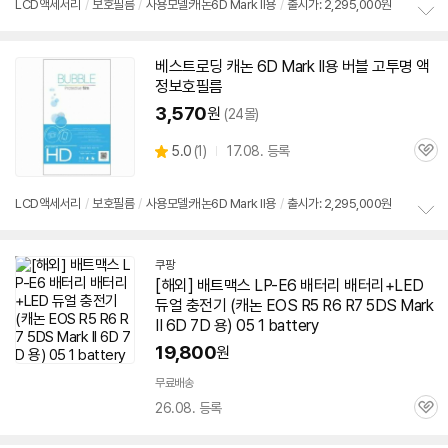
LCD액세서리
/
보호필름
/
사용모델:캐논6D Mark II용
/
출시가: 2,295,000원
뷰
정
보
베스트로딩 캐논
6D
Mark
II용 버블 고투명 액
펼
정보호필름
치
기
3,570
원
(24몰)
상
5.0
(
1)
17.08. 등록
관
별
품
심
점
리
LCD액세서리
/
보호필름
/
사용모델:캐논6D Mark II용
/
출시가: 2,295,000원
뷰
정
보
쿠팡
펼
[해외] 배트맥스 LP-E6 배터리 배터리+LED
치
기
듀얼 충전기 (캐논 EOS R5 R6 R7 5DS
Mark
II
6D
7D 용) 05 1 battery
19,800
원
무료배송
26.08. 등록
관
심