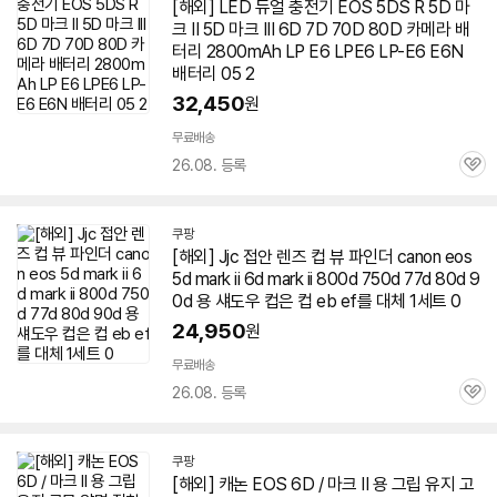
[해외] LED 듀얼 충전기 EOS 5DS R 5D 마
크 II 5D 마크 III
6D
7D 70D 80D 카메라 배
터리 2800mAh LP E6 LPE6 LP-E6 E6N
배터리 05
2
32,450
원
무료배송
26.08. 등록
관
심
쿠팡
[해외] Jjc 접안 렌즈 컵 뷰 파인더 canon eos
5d
mark
ii
6d
mark
ii 800d 750d 77d 80d 9
0d 용 섀도우 컵은 컵 eb ef를 대체 1세트 0
24,950
원
무료배송
26.08. 등록
관
심
쿠팡
[해외] 캐논 EOS
6D
/ 마크 II 용 그립 유지 고