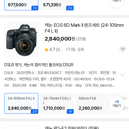
더보기
00원
977,500
571,330
원
원
1위
2위
캐논 EOS
6D
Mark
II 렌즈세트 (24-105mm
동
F4 L II)
영
상
2,840,000
원
(23몰)
상
4.7
(
3)
17.08. 등록
관
별
품
심
점
리
DSLR 명가, 캐논의 합리적인 풀프레임 DSLR!
뷰
DSLR
/
2620만화소
/
프로세서:DIGIC7
/
마운트:캐논 EF
/
3인치
/
회전형
/
10
4만화소
/
화면특징: 터치, 셀카
/
초점영역: 45개
/
ISO40000
/
ISO50~1024
정
00
/
초당6.5매
/
RAW
/
캐논 픽쳐스타일
/
FHD
/
60p
/
단자: 핫슈, Mini HDM
보
펼
I, 마이크
/
메모리: SDXC
/
재질: 마그네슘
/
무게: 765g
/
배터리: LP-E6N(1865
치
mAh)
/
듀얼픽셀 CMOS AF
/
동영상 디지털 IS
/
애칭:육두막
/
출시가: 2,295,0
24-105mm F4 L II
24-70mm F2.8 L I
50mm F1.8
24-105mm
기
+6
I
I, 중고품
00원
더보기
2,840,000
1,710,000
2,260,000
2,507,
원
원
원
2위
1위
캐논 PD-E
2
전원어댑터 (정품)