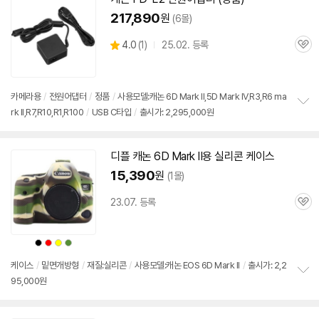
217,890
원
(6몰)
상
4.0
(
1)
25.02. 등록
관
별
품
심
점
리
뷰
카메라용
/
전원어댑터
/
정품
/
사용모델:캐논
6D
Mark
ll,5D
Mark
IV,R3,R6
ma
rk
II,R7,R10,R1,R100
/
USB C타입
/
출시가: 2,295,000원
정
보
펼
치
디플 캐논
6D
Mark
II용 실리콘 케이스
기
15,390
원
(1몰)
23.07. 등록
관
심
상
상
상
상
품
품
품
품
색
색
색
색
상
상
상
상
케이스
/
밑면개방형
/
재질:실리콘
/
사용모델:캐논 EOS 6D Mark II
/
출시가: 2,2
95,000원
정
보
펼