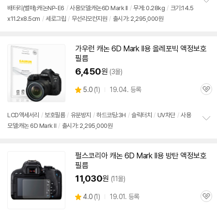
뷰
배터리(별매):캐논NP-E6
/
사용모델:캐논
6D
Mark
II
/
무게: 0.28kg
/
크기:14.5
정
x11.2x8.5cm
/
세로그립
/
무선리모컨지원
/
출시가: 2,295,000원
보
펼
치
기
가우런 캐논
6D
Mark
II용 올레포빅 액정보호
필름
6,450
원
(3몰)
상
5.0
(
1)
19.04. 등록
관
별
품
심
점
리
LCD액세서리
/
보호필름
/
유분방지
/
하드코팅:3H
/
슬릭터치
/
UV차단
/
사용
뷰
모델:캐논 6D Mark II
/
출시가: 2,295,000원
정
보
펼
치
펄스코리아 캐논
6D
Mark
II용 방탄 액정보호
기
필름
11,030
원
(11몰)
상
4.0
(
1)
19.01. 등록
관
별
품
심
점