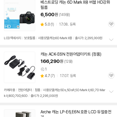
치
베스트로딩 캐논
6D
Mark
II용 버블 HD강화
기
필름
6,500
원
(149몰)
상
5.0
(
1)
17.08. 등록
관
별
품
심
점
리
LCD액세서리
/
보호필름
/
사용모델:캐논6D Mark II용
/
출시가: 2,295,000원
뷰
정
보
캐논 ACK-E6N 전원어댑터키트 (정품)
펼
치
166,290
원
(12몰)
기
1
상
상
4.7
(
7)
17.07. 등록
품
관
별
의
품
심
점
견
리
카메라용
/
전원어댑터
/
정품
/
사용모델:캐논5Ds,5DsR,5D
Mark
II,
6D
,7D
Mar
뷰
k
II,80D,70D,60D
/
출시가: 2,295,000원
정
보
펼
치
Arche 캐논 LP-E6,E6N 호환 LCD 듀얼충전
기