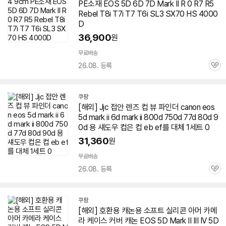
PE소재 EOS 5D
6D
7D
Mark
II R 0 R7 R5
Rebel T8i T7i T7 T6i SL3 SX70 HS 4000
D
36,900
원
무료배송
26.08. 등록
관
심
쿠팡
[해외] Jjc 접안 렌즈 컵 뷰 파인더 canon eos
5d
mark
ii
6d
mark
ii 800d 750d 77d 80d 9
0d 용 섀도우 컵은 컵 eb ef를 대체 1세트 0
31,360
원
무료배송
26.08. 등록
관
심
쿠팡
[해외] 호환용 캐논용 소프트 실리콘 아머 카메
라 케이스 커버 캐논 EOS 5D
Mark
II III IV 5D