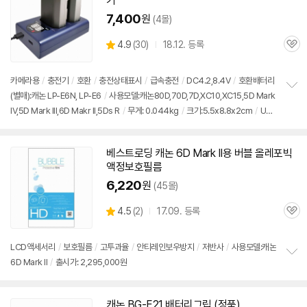
기
7,400
원
(4몰)
상
4.9
(
30)
18.12. 등록
관
별
품
심
점
리
카메라용
/
충전기
/
호환
/
충전상태표시
/
급속충전
/
DC4.2,8.4V
/
호환배터리
뷰
(별매):캐논 LP-E6N, LP-E6
/
사용모델:캐논80D,70D,7D,XC10,XC15,5D
Mark
정
IV,5D
Mark
III,
6D
Makr II,5Ds R
/
무게: 0.044kg
/
크기:5.5x8.8x2cm
/
USB
보
펼
충전방식
/
2가지 타입 입력방식 내장
/
출시가: 2,295,000원
치
기
베스트로딩 캐논
6D
Mark
II용 버블 올레포빅
액정보호필름
6,220
원
(45몰)
상
4.5
(
2)
17.09. 등록
관
별
품
심
점
세부정보 열기/접기
리
LCD액세서리
/
보호필름
/
고투과율
/
안티레인보우방지
/
저반사
/
사용모델:캐논
뷰
6D Mark II
/
출시가: 2,295,000원
정
보
펼
치
캐논 BG-E21 배터리그립 (정품)