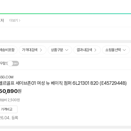
레저
더보기
배송비포함
가격대검색
상품구분
결과내검색
쇼핑몰선택
우할인
SSG.COM
닫
.
엘르골프 세이브존01 여성 뉴 베이직 점퍼 6L21301 820 (E45729448)
기
50,890
원
배송비 2,500원
가격비교
26.04. 등록