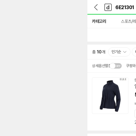
뒤
다
본문 바로가기
다
로
나
나
가
와
와
상
기
메
카테고리
스포츠/
세
인
검
색
총
10
개
인기순
상세옵션펼침
쿠팡와
설치 환경·지역에 따라
배송·설치비가 달라집니다