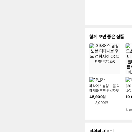
함께 보면 좋은 상품
페라어스 남성 노블 디
[3
테처블 후드 경량자켓
UC
OCOS6BF7246
스 
45,900
10,
원
트/
3,000원
바지
리뷰
파워링크
광고