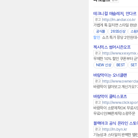
테크니컬 애슬레저, 안다르
http://m.andar.co.kr
광고
가볍게 툭 걸치면 스타일 완성
공식몰
26SS신상
스윔
할인
쇼츠 특가 장당 2만원대
젝시믹스 썸머시즌오프
네이버페이 플러스
http://www.xexymix
광고
무제한 10% 할인 쿠폰부터 
NEW 신상
BEST
SET
바람막이는 오너클랜
http://www.ownercl
광고
바람막이 알아보고 계신가요? 
바람막이 클릭스포츠
네이버페이 플러스
http://www.clickspor
광고
바람막이 소량제작OK 무료시안
무료시안/빠른제작/소량주문
블랙야크 공식 온라인 스토
http://m.byn.kr
광고
기능성과 스타일의 완벽한 밸