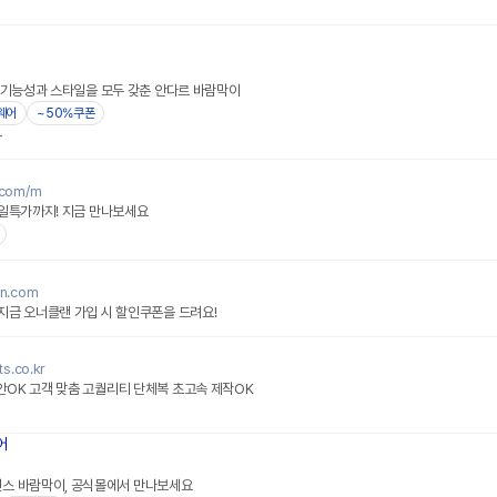
네이버페이 플러스
! 기능성과 스타일을 모두 갖춘 안다르 바람막이
웨어
~50%쿠폰
~
.com/m
균일특가까지! 지금 만나보세요
an.com
지금 오너클랜 가입 시 할인쿠폰을 드려요!
ts.co.kr
OK 고객 맞춤 고퀄리티 단체복 초고속 제작OK
어
런스 바람막이, 공식몰에서 만나보세요