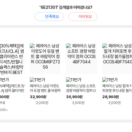
'6E21301' 검색결과 어떠셨나요?
만족해요
아쉬워요
0%혜택][애드호크/
페라어스 남성 아웃도
페라어스 남성 소프트
페라어스 남성 절개 
LA] 썸머 클리어런
어 듀얼 벤트 쿨 바람막
경량 바람막이 점퍼 O
퍼포켓 후드내장 봄가
반팔티셔츠/반팔니
이 점퍼 OCOM6PZ7
COS4BF7044
을점퍼 OCOS4BF7
000
32,900
30,900
28,900
원
원
원
원
슬랙스/바람막이/반
256
040
무료
3,000원
3,000원
3,000원
 BEST 모음
999+