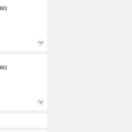
80)
관
심
80)
관
심