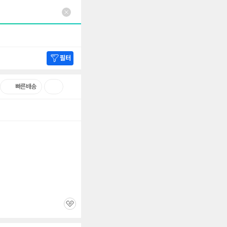
필터
빠른배송
관
심