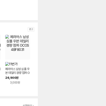
광고
지
페라어스 남성 심플 우
븐 데일리 경량 점퍼 O
COS4BF8031
26,900
원
3,000원
신청하기