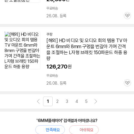
무료배송
26.08. 등록
관
심
쿠팡
[해외] HD 비디오 및 오디오 회의 템용 TV 마
운트
6mm
와 8mm 구멍을 번갈아 가며 간격
을 조절하는 L자형 브래킷 150파운드 하중 용
량
126,270
원
무료배송
26.08. 등록
관
심
1
2
3
4
5
'6MM플레이어' 검색결과 어떠셨나요?
만족해요
아쉬워요