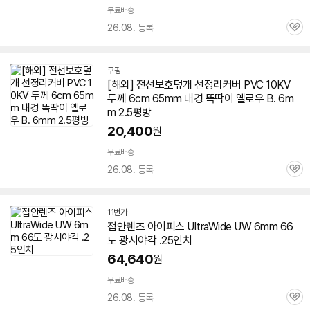
무료배송
26.08. 등록
관
심
쿠팡
[해외] 전선보호덮개 선정리커버 PVC 10KV
두께 6cm 65mm 내경 똑딱이 옐로우 B.
6m
m
2.5평방
20,400
원
무료배송
26.08. 등록
관
심
11번가
접안렌즈 아이피스 UltraWide UW
6mm
66
도 광시야각 .25인치
64,640
원
무료배송
26.08. 등록
관