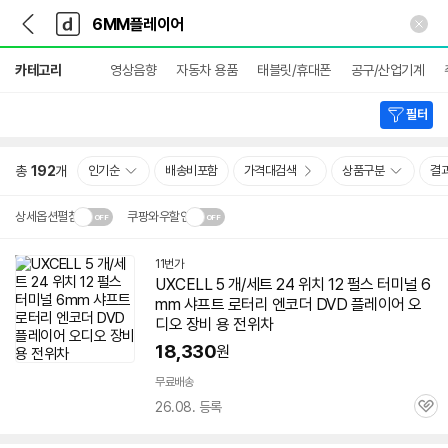
뒤
다
본문 바로가기
다
로
나
나
가
와
와
상
기
메
카테고리
영상음향
자동차 용품
태블릿/휴대폰
공구/산업기계
세
인
검
색
필터
총
192
개
인기순
배송비포함
가격대검색
상품구분
결
상세옵션펼침
쿠팡와우할인
설치 환경·지역에 따라
11번가
닫
배송·설치비가 달라집니다.
UXCELL 5 개/세트 24 위치 12 펄스 터미널
6
기
mm
샤프트 로터리 엔코더 DVD
플레이어
오
디오 장비 용 전위차
18,330
원
무료배송
26.08. 등록
관
심