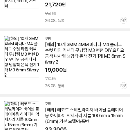
21,720
원
무료배송
26.08. 등록
관
심
쿠팡
[해외] 10개 3MM 4MM 바나나 M4 플러그
수컷 타입 커넥터 무납땜 M3 랜턴 DIY 오디오
금색 나사형 냉압착 은색 전기 1개 M3
6mm
S
ilvery 2
19,000
원
무료배송
26.08. 등록
관
심
쿠팡
[해외] 레코드 스테빌라이저 바이닐 플레이어
용 하이파이 악세사리 지름 100mm x 15mm
(
6mm
) 기본 모델명/품번
23,300
원