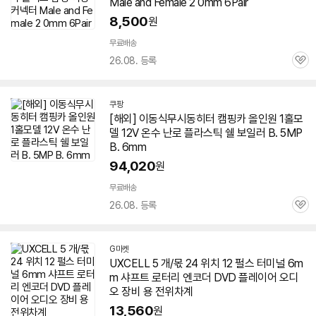
Male and Female 2 0mm 6Pair
8,500
원
무료배송
26.08. 등록
관
심
쿠팡
[해외] 이동식무시동히터 캠핑카 올인원 1홀모
세부정보 열기/접기
델 12V 온수 난로 플라스틱 쉘 보일러 B. 5MP
B.
6mm
94,020
원
무료배송
26.08. 등록
관
심
G마켓
UXCELL 5 개/몫 24 위치 12 펄스 터미널
6m
m
샤프트 로터리 엔코더 DVD
플레이어
오디
오 장비 용 전위차계
13,560
원