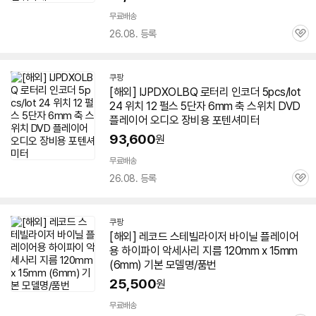
무료배송
26.08. 등록
관
심
쿠팡
[해외] IJPDXOLBQ 로터리 인코더 5pcs/lot
24 위치 12 펄스 5단자
6mm
축 스위치 DVD
플레이어
오디오 장비용 포텐셔미터
93,600
원
무료배송
26.08. 등록
관
심
쿠팡
[해외] 레코드 스테빌라이저 바이닐 플레이어
용 하이파이 악세사리 지름 120mm x 15mm
(
6mm
) 기본 모델명/품번
25,500
원
무료배송