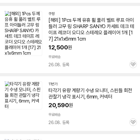
심
쿠팡
[해외] 1Pcs 두께 유휴 휠 풀리 벨트 루프 아이
들러 고무 링 SHARP SANYO 카세트 데크 테
이프 레코더 오디오 스테레오
플레이어
1개 [1
7] 21x1x
6mm
1cm
12,500
원
무료배송
26.08. 등록
관
심
11번가
타각기 유량 계량기 수냉 모니터, 스핀들 회전
관찰기 냉각 표시기,
6mm
, 커넥터
20,590
원
무료배송
26.08. 등록
관
심