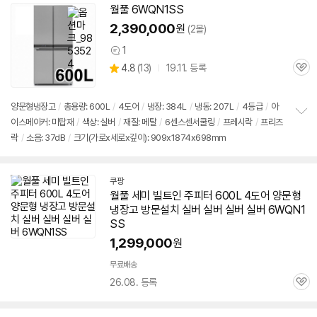
설치 환경·지역에 따라
월풀
6WQN1SS
닫
배송·설치비가 달라집니다.
2,390,000
원
(2몰)
기
1
상
상
4.8
(
13)
19.11. 등록
품
관
별
의
품
심
점
견
리
양문형냉장고
/
총용량: 600L
/
4도어
/
냉장: 384L
/
냉동: 207L
/
4등급
/
아
뷰
이스메이커: 미탑재
/
색상: 실버
/
재질: 메탈
/
6센스센서쿨링
/
프레시락
/
프리즈
정
락
/
소음: 37dB
/
크기(가로x세로x깊이): 909x1874x698mm
보
펼
치
기
쿠팡
월풀 세미 빌트인 주피터 600L 4도어 양문형
냉장고 방문설치 실버 실버 실버 실버
6WQN1
SS
1,299,000
원
무료배송
26.08. 등록
관
심