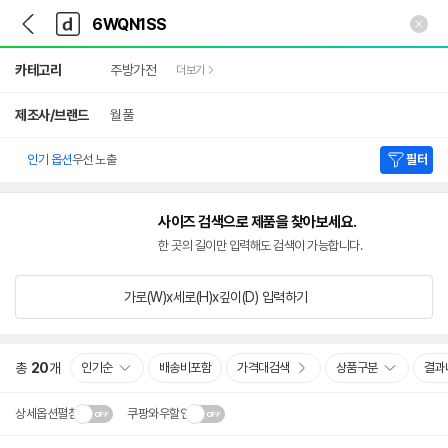
뒤
다
본문 바로가기
다
로
나
나
가
와
와
상
기
메
카테고리
주방가전
더보기
세
인
검
색
제조사/브랜드
월풀
인기 옵션
우선 노출
필터
사이즈 검색으로 제품을 찾아보세요.
한 곳의 길이만 입력해도 검색이 가능합니다.
가로(W)x세로(H)x깊이(D)
입력하기
총
20
개
인기순
배송비포함
가격대검색
상품구분
결과
상세옵션펼침
쿠팡와우할인