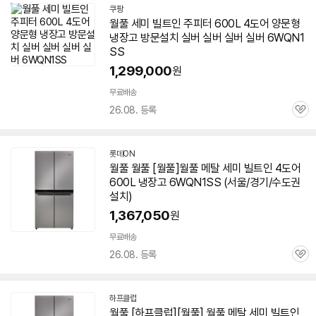
쿠팡
월풀 세미 빌트인 주피터 600L 4도어 양문형
냉장고 방문설치 실버 실버 실버 실버
6WQN1
SS
1,299,000
원
무료배송
26.08. 등록
관
심
롯데ON
월풀 월풀 [월풀]월풀 메탈 세미 빌트인 4도어
600L 냉장고
6WQN1SS
(서울/경기/수도권
설치)
1,367,050
원
무료배송
26.08. 등록
관
심
하프클럽
월풀 [하프클럽][월풀] 월풀 메탈 세미 빌트인