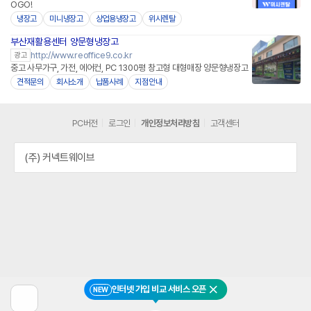
OGO!
냉장고
미니냉장고
상업용냉장고
위시렌탈
부산재활용센터 양문형냉장고
http://www.reoffice9.co.kr
광고
중고 사무가구, 가전, 에어컨, PC 1300평 창고형 대형매장 양문형냉장고
견적문의
회사소개
납품사례
지점안내
PC버전
로그인
개인정보처리방침
고객센터
(주) 커넥트웨이브
인터넷 가입 비교 서비스 오픈
NEW
닫기
이