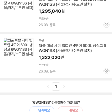
WQN1SS
(서울/경기/수도권 설치)
1,295,040
원
무료배송
26.08. 등록
관
심
옥션
월풀 메탈 세미 빌트인 4도어 600L 냉장고
6
WQN1SS
(서울/경기/수도권 설치)
1,322,020
원
무료배송
26.08. 등록
관
심
1
'6WQN1SS' 검색결과 어떠셨나요?
만족해요
아쉬워요