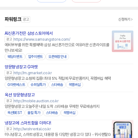
파워링크
광고
신청하기
AI신혼가전은 삼성스토어에서
https://www.samsungstore.com/
광고
예비부부를 위한 특별혜택! 삼성 AI신혼가전으로 여유러운 신혼라이프를
만나보세요!
웨딩이벤트
입주이벤트
오픈매장안내
양문형냉장고 G마켓
http://m.gmarket.co.kr
광고
양문형냉장고 쇼핑에 집중! 최대 5% 적립에 무료반품까지, 꼭멤버십 혜택
G마켓베스트
슈퍼딜특가
스타배송
꼭멤버십
옥션 양문형냉장고
http://mobile.auction.co.kr
광고
양문형냉장고 오늘주문 내일 도착 스타배송! 무제한 무료배송까지
옥션BEST
올킬 특가
스타배송
꼭멤버십
냉장고에 스마트함을 더하다!
http://wishrental.co.kr
광고
미니냉장고, 스마트냉장고, 대용량 등 다양한 냉장고 다 있다 - 위시렌탈G