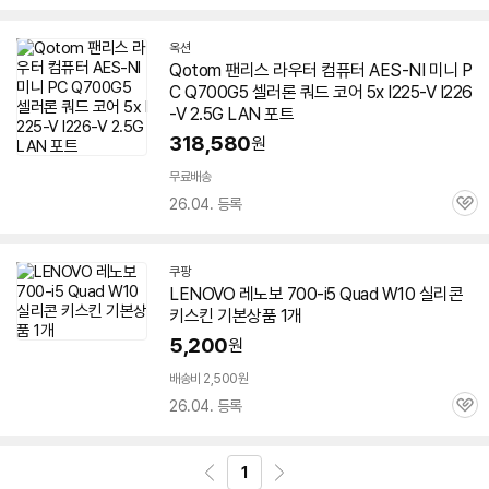
심
옥션
Qotom 팬리스 라우터 컴퓨터 AES-NI 미니 P
C Q700G5 셀러론 쿼드 코어 5x I225-V I226
-V 2.5G LAN 포트
318,580
원
무료배송
26.04. 등록
관
심
쿠팡
LENOVO 레노보 700-i5 Quad W10 실리콘
키스킨 기본상품 1개
5,200
원
배송비 2,500원
26.04. 등록
관
심
1