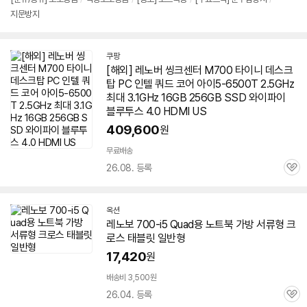
지문방지
쿠팡
[해외] 레노버 씽크센터 M700 타이니 데스크
탑 PC 인텔 쿼드 코어 아이5-6500T 2.5GHz
최대 3.1GHz 16GB 256GB SSD 와이파이
블루투스 4.0 HDMI US
409,600
원
무료배송
26.08. 등록
관
심
옥션
레노보 700-i5 Quad용 노트북 가방 서류형 크
로스 태블릿 일반형
17,420
원
배송비 3,500원
26.04. 등록
관