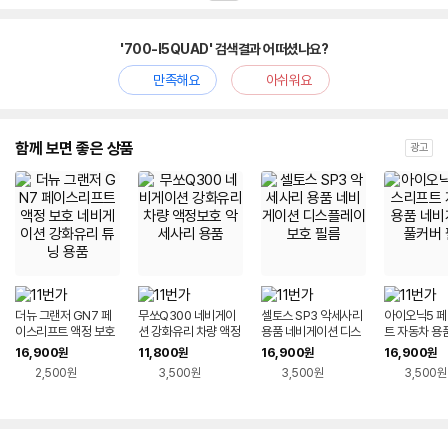
'700-I5QUAD' 검색결과 어떠셨나요?
만족해요
아쉬워요
함께 보면 좋은 상품
광고
더뉴 그랜저 GN7 페
무쏘Q300 네비게이
셀토스 SP3 악세사리
아이오닉5 
이스리프트 액정 보호
션 강화유리 차량 액정
용품 네비게이션 디스
트 자동차 용
네비게이션 강화유리
보호 악세사리 용품
플레이 보호 필름
이션 풀커버 
16,900
11,800
16,900
16,900
원
원
원
원
튜닝 용품
2,500원
3,500원
3,500원
3,500원