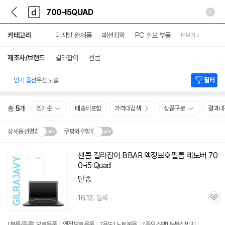
뒤
다
본문 바로가기
다
로
나
나
가
와
와
상
기
메
카테고리
디지털 완제품
패션잡화
PC 주요 부품
더보기
세
인
검
색
제조사/브랜드
길라잡이
센콤
인기 옵션
우선 노출
필터
총
5
개
인기순
배송비포함
가격대검색
상품구분
결과내
상세옵션펼침
쿠팡와우할인
설치 환경·지역에 따라
센콤 길라잡이 BBAR 액정보호필름 레노버 70
닫
배송·설치비가 달라집니다.
0-i5 Quad
기
단종
16.12. 등록
관
심
[분류/종류] 보호용품
/
액정보호용품
/
[용도] 노트북용
/
[주요스펙] 눈부심방지
/