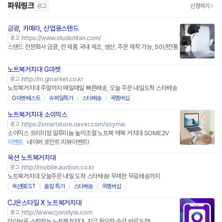
파워링크
광고
신청하기
금광, 카메라, 산업용스탠드
https://www.studiotitan.com/
광고
스탠드 전문회사 금광, 전 제품 국내 제조, 생산. 주문 제작 가능, 50년전통
노트북거치대 G마켓
http://m.gmarket.co.kr
광고
노트북거치대 주말까지 매일매일 빠른배송, 오늘 주문 내일도착 스타배송
G마켓베스트
슈퍼딜특가
스타배송
꼭멤버십
노트북거치대 소이믹스
네이버페이 플러스
https://smartstore.naver.com/soymix
광고
소이믹스 프리미엄 알루미늄 높이조절 노트북 맥북 거치대 SOME2V
이벤트
네이버 포인트 리뷰이벤트!
옥션 노트북거치대
http://mobile.auction.co.kr
광고
노트북거치대 오늘주문 내일 도착 스타배송! 무제한 무료배송까지
옥션BEST
올킬 특가
스타배송
꼭멤버십
CJ온스타일 X 노트북거치대
네이버페이
http://www.cjonstyle.com
광고
라이브로 쇼핑하는 노트북거치대, 지금 필요한 순간 바로도착!