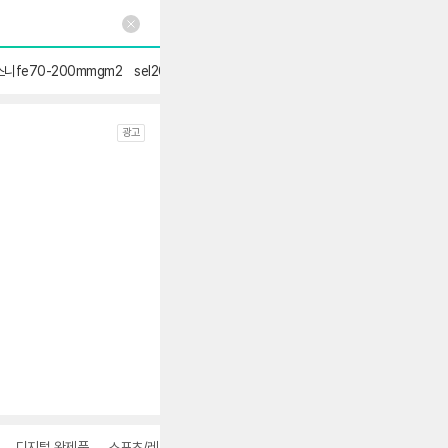
소니fe70-200mmgm2
sel2070g
sel50f14gm
소니24-70mmf2.8gm2
se
광고
디지털 완제품
스포츠/레저
가구/침구
더보기