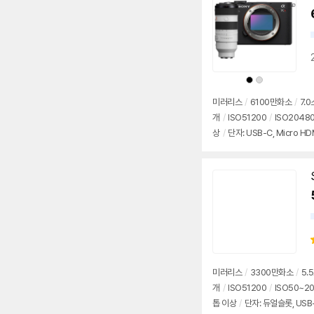
상
상
품
품
색
색
상
상
미러리스
/
6100만화소
/
7.
개
/
ISO51200
/
ISO2048
상
/
단자: USB-C, Micro H
가: 3,390,000원
미러리스
/
3300만화소
/
5.
개
/
ISO51200
/
ISO50~2
톱 이상
/
단자: 듀얼슬롯, USB-