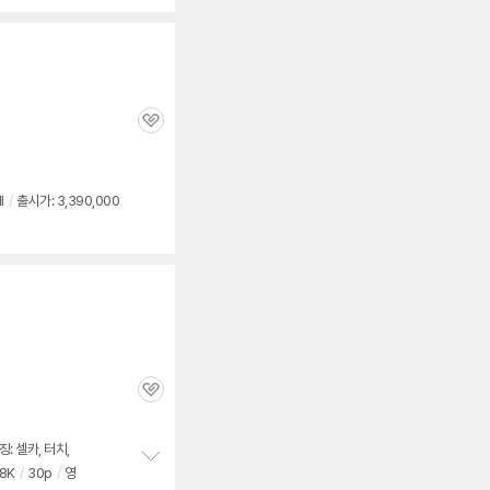
펼
치
기
관
심
I
/
출시가: 3,390,000
관
심
: 셀카, 터치,
8K
/
30p
/
영
정