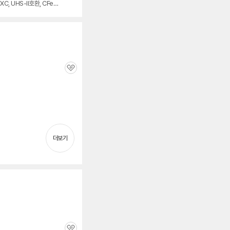
C, UHS-II호환, CFex
보
펼
치
기
관
심
세부정보 열기/접기
더보기