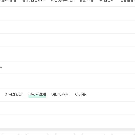
즈
손떨림방지
고정조리개
이너포커스
이너줌