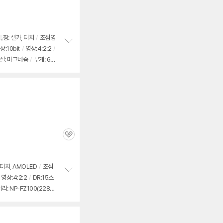
징: 셀카, 터치
/
초점영
상:10bit
/
영상:4:2:2
/
정
질: 마그네슘
/
무게: 69
보
펼
,000원
치
기
관
심
터치, AMOLED
/
초점
영상:4:2:2
/
DR:15스
정
리: NP-FZ100(2280
보
펼
치
기