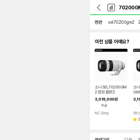
뒤
다
본문 바로가기
다
로
나
나
가
와
와
기
메
연관
sel70200gm2
인
이런 상품 어때요?
소니 SEL70200GM
소니
2 망원 줌렌즈
GM2
m F
3,019,000
3,1
원
알파
무료
즈
NC Sony
SK
네이버
페이
별
점
상
카테고리
디카