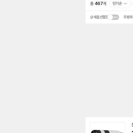
총
467
개
인기순
상세옵션펼침
쿠팡와
동
영