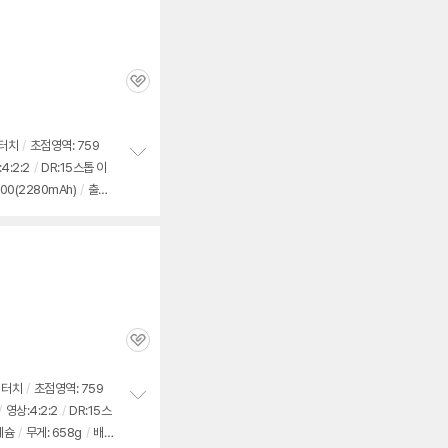
관
심
 터치
/
초점영역: 759
4:2:2
/
DR:15스톱 이
정
00(2280mAh)
/
출시
보
펼
치
기
관
심
 터치
/
초점영역: 759
/
영상:4:2:2
/
DR:15스
정
네슘
/
무게: 658g
/
배터
보