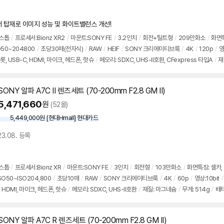
서 탑재로 이미지 성능 및 화이트밸런스 개선!
5스톱
/
프로세서:Bionz XR2
/
마운트:SONY FE
/
3.2인치
/
회전+틸트형
/
209만화소
/
화면특
O50~204800
/
초당30매(전자식)
/
RAW
/
HEIF
/
SONY 크리에이티브룩
/
4K
/
120p
/
영
, USB-C, HDMI, 마이크, 헤드폰, 핫슈
/
메모리: SDXC, UHS-II호환, CFexpress 타입A
/
재
0mAh)
/
사전 캡처
/
C타입 단자 2개
/
셔터음 조절 가능
/
모델명:ILCE-7M5
/
출시가: 3,390
SONY 알파 A7C II 렌즈세트 (70-200mm F2.8 GM II)
5,471,660
원
(52몰)
5,449,000원 [현대Hmall] 현대카드
23.08. 등록
0스톱
/
프로세서:Bionz XR
/
마운트:SONY FE
/
3인치
/
회전형
/
103만화소
/
화면특징: 셀카, 
SO50~ISO204,800
/
초당10매
/
RAW
/
SONY 크리에이티브룩
/
4K
/
60p
/
영상:10bit
/
o HDMI, 마이크, 헤드폰, 핫슈
/
메모리: SDXC, UHS-II호환
/
재질: 마그네슘
/
무게: 514g
/
배터
SONY 알파 A7C R 렌즈세트 (70-200mm F2.8 GM II)