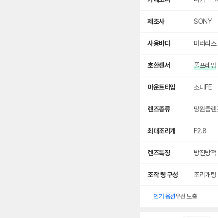
세
검
색
제조사
SONY
사용바디
미러리스
호환센서
풀프레임
마운트타입
소니FE
렌즈종류
망원줌렌
최대조리개
F2.8
렌즈특징
방진방적
조작 링 구성
조리개링
인기 옵션
우선 노출