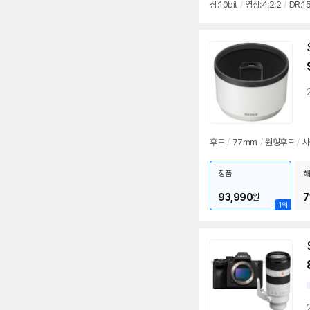
상:10bit
/
영상:4:2:2
/
DR:1
press 타입A
/
무게: 743g
/
후드
/
77mm
/
원형후드
/
사
정품
해
93,990
7
원
1위