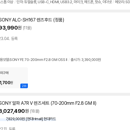
5스톱 이상
/
단자: 듀얼슬롯, USB-C, HDMI, USB3.2, 마이크, 헤드폰, 핫슈, 이더넷
/
메모리: SDX
배터리: NP-FZ100(2,200mAh)
/
C5 버튼
/
컴포지트RAW촬영
/
출시가: 3,390,000원
SONY ALC-SH167 렌즈후드 (정품)
93,990
원
(11몰)
23.04. 등록
용모델:SONY FE 70-200mm F2.8 GM OSS II
/
출시가: 3,390,000원
외구매
1,700
원
2위
SONY 알파 A7R V 렌즈세트 (70-200mm F2.8 GM II)
8,027,490
원
(18몰)
7,829,000원 [현대Hmall] 현대카드
22.11. 등록