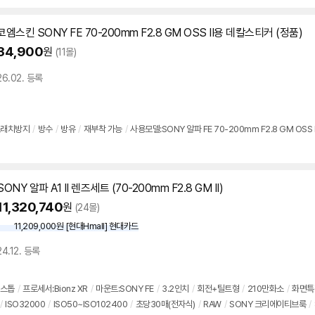
후면다이얼
/
출시가: 3,390,000원
코엠스킨 SONY FE 70-200mm F2.8 GM OSS II용 데칼스티커 (정품)
34,900
원
(11몰)
26.02. 등록
래치방지
/
방수
/
방유
/
재부착 가능
/
사용모델:SONY 알파 FE 70-200mm F2.8 GM OSS I
SONY 알파 A1 II 렌즈세트 (70-200mm F2.8 GM II)
11,320,740
원
(24몰)
11,209,000원 [현대Hmall] 현대카드
24.12. 등록
5스톱
/
프로세서:Bionz XR
/
마운트:SONY FE
/
3.2인치
/
회전+틸트형
/
210만화소
/
화면특징
/
ISO32000
/
ISO50~ISO102400
/
초당30매(전자식)
/
RAW
/
SONY 크리에이티브룩
/