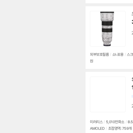
리: NP-FZ100(2280mAh)
/
외부보호필름
/
소니E용
/
스크
원
미러리스
/
5,010만화소
/
8.
AMOLED
/
초점영역: 759개