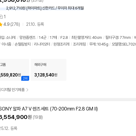
(231몰)
2,912,710원 [하이마트] 신한카드 / 무이자 최대 6개월
1
상
상
4.9
(
278)
21.10. 등록
품
별
의
품
점
견
리
입: 소니FE
/
망원줌렌즈
/
14군
/
17매
/
F2.8
/
최단촬영거리: 40cm
/
필터구경: 77mm
/
뷰
/
이너줌
/
손떨림방지
/
리니어모터
/
원형조리개
/
조리개링
/
무게: 1045g
/
모델명:SEL702
고품
해외구매
,559,820
3,128,540
원
원
2위
기 디지털 인기제품
SONY 알파 A7 V 렌즈세트 (70-200mm F2.8 GM II)
6,554,900
원
(19몰)
25.12. 등록