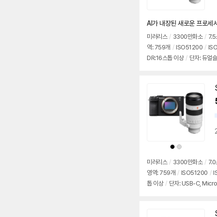
AI가 내장된 새로운 프로세
미러리스
/
3300만화소
/
7.
역: 759개
/
ISO51200
/
IS
DR:16스톱 이상
/
단자: 듀얼슬롯
5g
/
배터리: NP-FZ100(228
상
상
품
품
색
색
상
상
미러리스
/
3300만화소
/
7.
영역: 759개
/
ISO51200
/
I
톱 이상
/
단자: USB-C, Micr
mAh)
/
출시가: 3,390,000원