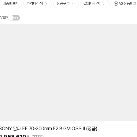
배송비포함
가격대검색
상품구분
결과내검색
VS상품비교
우할인
SONY 알파 FE 70-200mm F2.8 GM OSS II (정품)
2,958,610
원