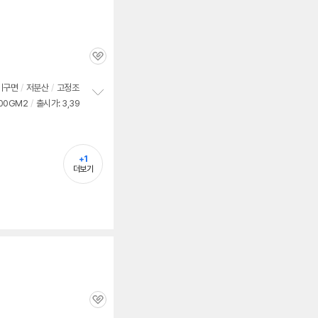
관
심
비구면
/
저분산
/
고정조
00GM2
/
출시가: 3,39
정
보
펼
치
기
+1
더보기
관
심