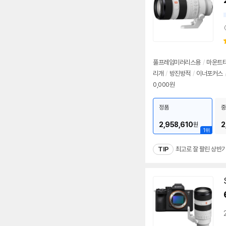
상
풀프레임미러리스용
/
마운트타
리개
/
방진방적
/
이너포커스
0,000원
정품
중
2,958,610
2
원
1위
TIP
최고로 잘 팔린 상반