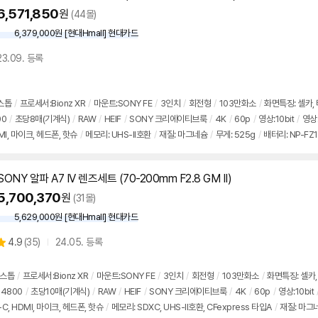
6,571,850
원
(44몰)
6,379,000원 [현대Hmall] 현대카드
23.09. 등록
0스톱
/
프로세서:Bionz XR
/
마운트:SONY FE
/
3인치
/
회전형
/
103만화소
/
화면특징: 셀카,
00
/
초당8매(기계식)
/
RAW
/
HEIF
/
SONY 크리에이티브룩
/
4K
/
60p
/
영상:10bit
/
영상:
DMI, 마이크, 헤드폰, 핫슈
/
메모리: UHS-II호환
/
재질: 마그네슘
/
무게: 525g
/
배터리: NP-FZ1
SONY 알파 A7 IV 렌즈세트 (70-200mm F2.8 GM II)
5,700,370
원
(31몰)
5,629,000원 [현대Hmall] 현대카드
상
4.9
(
35)
24.05. 등록
별
품
점
리
5스톱
/
프로세서:Bionz XR
/
마운트:SONY FE
/
3인치
/
회전형
/
103만화소
/
화면특징: 셀카,
뷰
04800
/
초당10매(기계식)
/
RAW
/
HEIF
/
SONY 크리에이티브룩
/
4K
/
60p
/
영상:10bit
C, HDMI, 마이크, 헤드폰, 핫슈
/
메모리: SDXC, UHS-II호환, CFexpress 타입A
/
재질: 마그