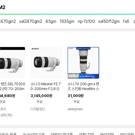
2470gm2
sel2470gm2
85gm
1635gm
np-fz100
sel50f12gm
fx6
 렌즈 SEL70200
소니 G Master FE 7
소니 70 200 gm ii 렌
 (FE 70-200m
0-200mm F2.8 G
즈 스킨용 Hinefilm 스
2.8 GM OSS II)
M OSS II 망원 줌 렌즈
킨 소니 FE 70-200
54,680
3,145,000
31,000
원
원
원
 최경량 망원 줌렌
[SEL70200GM2]
mm f2.8 GM2 스킨
무료
무료
무료
sel70200gm2 렌즈
커버 70-200 gm2 L
스토아
디지탈창신
aliexpress
네이
ensWrap
리
버페
5.00
(
19
)
뷰
이
수
자동차 용품
공구/산업기계
태블릿/휴대폰
생활/주방
패션잡화
영상음향