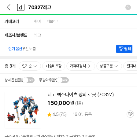
뒤
다
본문 바로가기
다
로
나
나
가
와
와
상
기
메
카테고리
취미
더보기
세
인
검
색
제조사/브랜드
레고
인기 옵션
우선 노출
필터
총
3
개
인기순
배송비포함
가격대검색
상품구분
결과내
상세옵션펼침
쿠팡와우할인
설치 환경·지역에 따라
레고
넥소나이츠 왕의 로봇 (
70327
)
닫
배송·설치비가 달라집니다.
150,000
원
(1몰)
기
상
4.5
(
75)
16.01. 등록
관
별
품
심
점
리
뷰
구성: 왕의로봇,헬멧,무기,넥소파워방패2개,피규어3개,기타블록