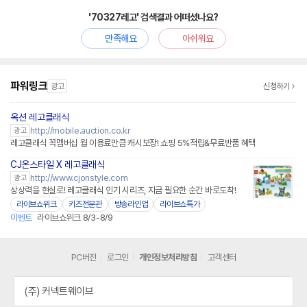
'70327레고' 검색결과 어떠셨나요?
만족해요
아쉬워요
파워링크
광고
신청하기
옥션 레고클래식
http://mobile.auction.co.kr
광고
레고클래식 꼭멤버십 월 이용료만큼 캐시보장! 쇼핑 5%적립&무료반품 혜택
CJ온스타일 X 레고클래식
네이버페이
http://www.cjonstyle.com
광고
상상력을 현실로! 레고클래식 인기 시리즈, 지금 필요한 순간 바로도착!
라이브쇼위크
키즈전문관
방송라인업
라이브쇼특가
이벤트
라이브쇼위크 8/3-8/9
PC버전
로그인
개인정보처리방침
고객센터
(주) 커넥트웨이브