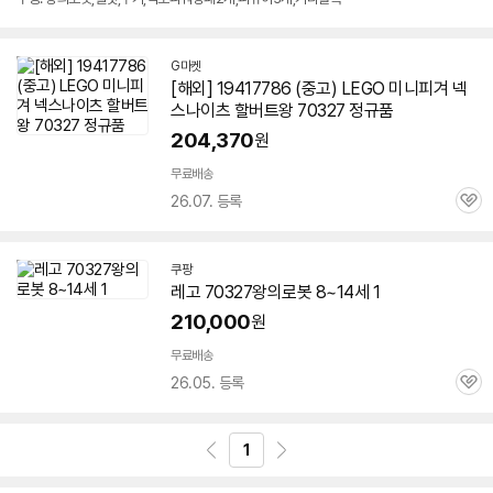
G마켓
[해외] 19417786 (중고) LEGO 미니피겨 넥
스나이츠 할버트왕
70327
정규품
204,370
원
무료배송
26.07. 등록
관
심
쿠팡
레고
70327
왕의로봇 8~14세 1
210,000
원
무료배송
26.05. 등록
관
심
1