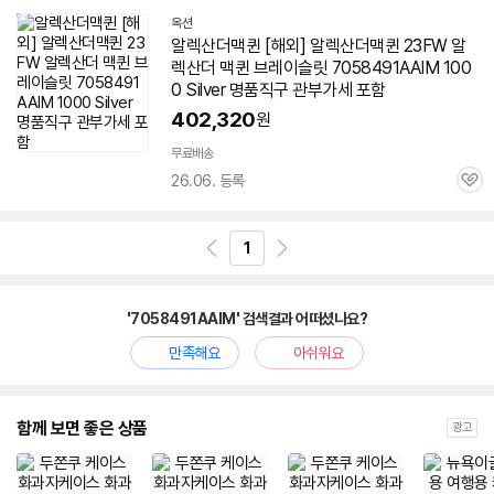
옥션
알렉산더맥퀸 [해외] 알렉산더맥퀸 23FW 알
렉산더 맥퀸 브레이슬릿
7058491AAIM
100
0 Silver 명품직구 관부가세 포함
402,320
원
무료배송
26.06. 등록
관
심
1
'7058491AAIM' 검색결과 어떠셨나요?
만족해요
아쉬워요
함께 보면 좋은 상품
광고