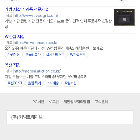
가방 지갑 기념품 전문기업
http://www.aveogift.com/
광고
가방, 지갑 관련 지갑 전문 아베오기프트! 문의 견적 인쇄 주문제작 친절상
담
W컨셉 지갑
https://m.wconcept.co.kr
광고
오직 2주! 여름이 끝나기 전, W컨셉 클리어런스 혜택을 만나보세요
가방신상
오늘의특가
실시간베스트
W컨셉단독
옥션 지갑
http://mobile.auction.co.kr/
광고
지갑 오늘주문 내일 도착 스타배송! 무제한 무료배송까지
옥션BEST
올킬 특가
스타배송
꼭멤버십
PC버전
로그인
개인정보처리방침
고객센터
(주) 커넥트웨이브