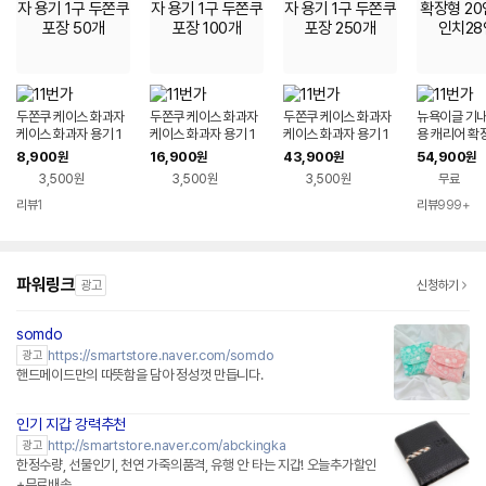
두쫀쿠 케이스 화과자
두쫀쿠 케이스 화과자
두쫀쿠 케이스 화과자
뉴욕이글 기내
케이스 화과자 용기 1
케이스 화과자 용기 1
케이스 화과자 용기 1
용 캐리어 확장
구 두쫀쿠 포장 50개
구 두쫀쿠 포장 100개
구 두쫀쿠 포장 250개
인치24인치
8,900
16,900
43,900
54,900
원
원
원
원
3,500원
3,500원
3,500원
무료
리뷰
1
리뷰
999+
파워링크
광고
신청하기
somdo
네이버페이 플러스
https://smartstore.naver.com/somdo
광고
핸드메이드만의 따뜻함을 담아 정성껏 만듭니다.
인기 지갑 강력추천
네이버페이 플러스
http://smartstore.naver.com/abckingka
광고
한정수량, 선물인기, 천연 가죽의품격, 유행 안 타는 지갑! 오늘추가할인
+무료배송