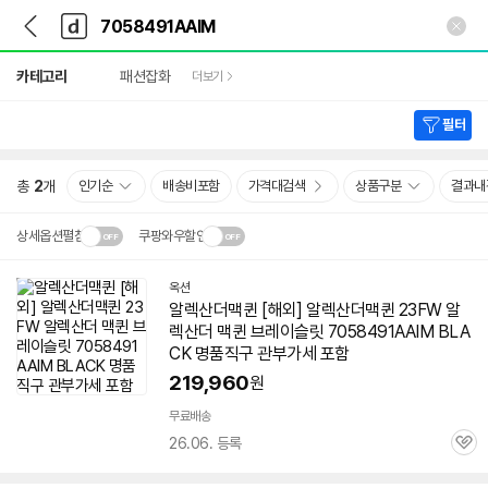
뒤
다
본문 바로가기
다
로
나
나
가
와
와
상
기
메
카테고리
패션잡화
더보기
세
인
검
색
필터
총
2
개
인기순
배송비포함
가격대검색
상품구분
결과내
상세옵션펼침
쿠팡와우할인
설치 환경·지역에 따라
옥션
닫
배송·설치비가 달라집니다.
알렉산더맥퀸 [해외] 알렉산더맥퀸 23FW 알
기
렉산더 맥퀸 브레이슬릿
7058491AAIM
BLA
CK 명품직구 관부가세 포함
219,960
원
무료배송
26.06. 등록
관
심