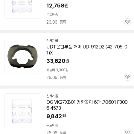
12,758
원
무료배송
26.06. 등록
관
심
신세계몰
UDT온핀부품 해머 UD-912D2 (42-
706-0
1
)X
33,620
원
배송비 3,000원
26.06. 등록
관
심
신세계몰
DG VK27XB01 명함꽂이 6단 .
70601
F300
6 4573
9,842
원
무료배송
26.06. 등록