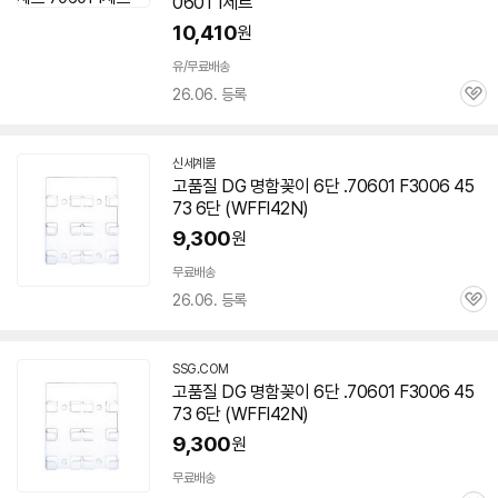
0601
1세트
10,410
원
빠
른
유/무료배송
배
26.06. 등록
관
송
심
신세계몰
고품질 DG 명함꽂이 6단 .
70601
F3006 45
73 6단 (WFFI42N)
9,300
원
무료배송
26.06. 등록
관
심
SSG.COM
고품질 DG 명함꽂이 6단 .
70601
F3006 45
73 6단 (WFFI42N)
9,300
원
무료배송