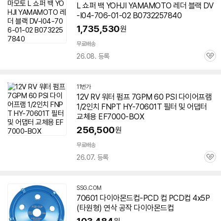
L 쇼퍼 백 YOHJI YAMAMOTO 레더 블랙 DV
-I04-
706-01
-02 B0732257840
1,735,530
원
무료배송
26.08. 등록
관
심
11번가
12V RV 워터 펌프 7GPM 60 PSI 다이어프램
1/2인치 FNPT HY-
70601
T 필터 및 어댑터
교체용 EF7000-BOX
256,500
원
무료배송
26.07. 등록
관
심
SSG.COM
70601
다이아몬드컵-PCD 컵 PCD컵 4x5P
(타원형) 연삭 공작 다이아몬드컵