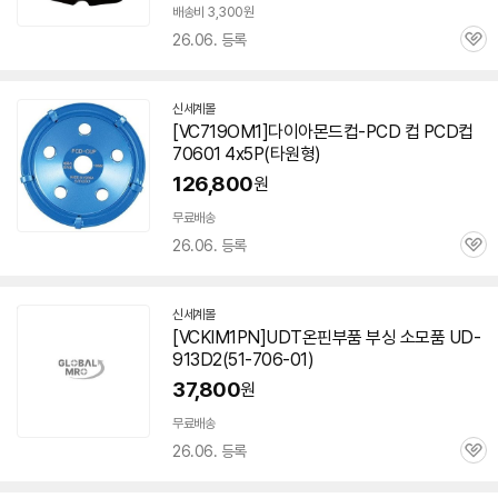
배송비 3,300원
26.06. 등록
관
심
신세계몰
[VC719OM1]다이아몬드컵-PCD 컵 PCD컵
70601
4x5P(타원형)
126,800
원
무료배송
26.06. 등록
관
심
신세계몰
[VCKIM1PN]UDT온핀부품 부싱 소모품 UD-
913D2(51-
706-01
)
37,800
원
무료배송
26.06. 등록
관
심