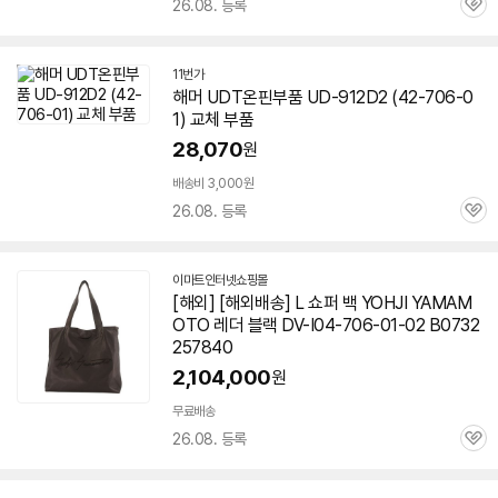
26.08. 등록
관
심
11번가
해머 UDT온핀부품 UD-912D2 (42-
706-0
1
) 교체 부품
세부정보 열기/접기
28,070
원
배송비 3,000원
26.08. 등록
관
심
이마트인터넷쇼핑몰
[해외] [해외배송] L 쇼퍼 백 YOHJI YAMAM
OTO 레더 블랙 DV-I04-
706-01
-02 B0732
257840
2,104,000
원
무료배송
26.08. 등록
관
심