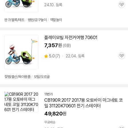
24.10. 등록
관
심
완구/블록/매트
/
병원/공구놀이
/
역할놀이
플레이모빌 자전거여행
70601
7,357
원
(6몰)
상
5.0
(
7)
22.04. 등록
관
별
품
심
점
리
뷰
젖병/출산/육아용품
/
모빌/오르골
11번가
CB190R 2017 2017용 오토바이 마그네토 코
일 31120K
70601
전기 스테이터
49,820
원
무료배송