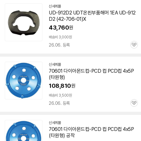
신세계몰
UD-912D2 UDT온핀부품해머 1EA UD-912
D2 (42-
706-01
)X
43,760
원
배송비 3,000원
26.06. 등록
관
심
신세계몰
70601
다이아몬드컵-PCD 컵 PCD컵 4x5P
(타원형)
108,810
원
배송비 3,500원
26.06. 등록
관
심
신세계몰
70601
다이아몬드컵-PCD 컵 PCD컵 4x5P
(타원형) 공작