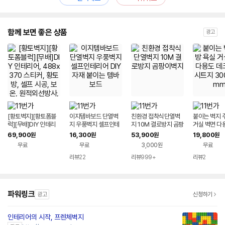
함께 보면 좋은 상품
광고
[황토벽지][황토폼블
이지템바보드 단열벽
친환경 접착식단열벽
붙이는 벽지 
럭][무배]DIY 인테리
지 우풍벽지 셀프인테
지 10M 결로방지 곰팡
거실 벽면 다
어, 488x370 스티커,
리어 DIY자재 붙이는
이벽지
타일 시트지 3
69,900
16,300
53,900
19,800
원
원
원
원
황토방, 셀프 시공, 보
템바보드
0mm
무료
무료
3,000원
무료
온, 원적외선방사, 보온
재
리뷰
22
리뷰
999+
리뷰
2
파워링크
광고
신청하기
인테리어의 시작, 프렌체벽지