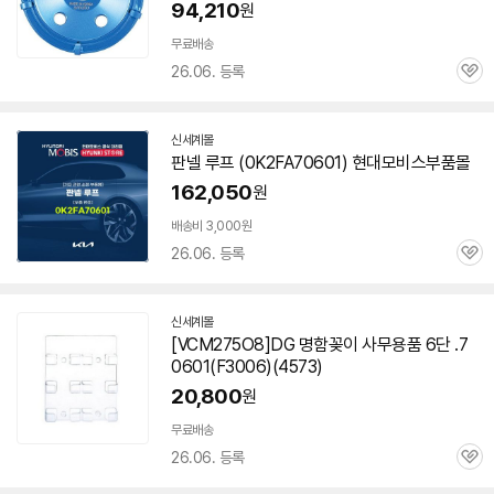
94,210
원
무료배송
26.06. 등록
관
심
신세계몰
판넬 루프 (0K2FA
70601
) 현대모비스부품몰
162,050
원
배송비 3,000원
26.06. 등록
관
심
신세계몰
[VCM275O8]DG 명함꽂이 사무용품 6단 .
7
0601
(F3006)(4573)
20,800
원
무료배송
26.06. 등록
관
심