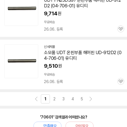
UDT FN25DS97 온핀부품 해머핀 UD-912
D2 (04-
706-01
) 유디티
9,714
원
무료배송
26.06. 등록
관
심
신세계몰
소모품 UDT 온핀부품 해머핀 UD-912D2 (0
4-
706-01
) 유디티
9,510
원
무료배송
26.06. 등록
관
심
1
2
3
4
5
'70601' 검색결과 어떠셨나요?
만족해요
아쉬워요