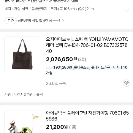
견
붙이면 끝나는 초간단 셀프도배 풀바른벽지 실크
리
뷰
벽지
/
재질: 실크
/
풀바른벽지
/
크기: (폭)106cm x (길이)2.1m
정
TIP
장판/도배 작업 필요한 공구는?
보
펼
치
기
요지야마모토 L 쇼퍼 백 YOHJI YAMAMOTO
레더 블랙 DV-I04-
706-01
-02 B07322578
40
2,076,650
원
(2몰)
1,931,280원 [롯데홈쇼핑] 롯데카드 / 무이자 최대 10
개월
26.08. 등록
관
심
가방
/
남성서류가방
/
블랙
아이큐박스 플레이모빌 자전거여행
70601
65
5986
21,200
원
(1몰)