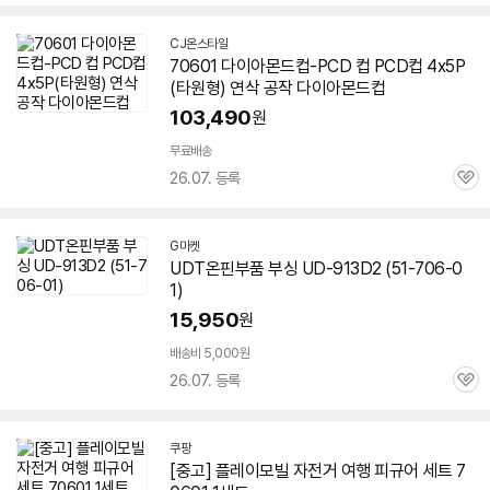
심
CJ온스타일
70601
다이아몬드컵-PCD 컵 PCD컵 4x5P
(타원형) 연삭 공작 다이아몬드컵
103,490
원
무료배송
26.07. 등록
관
심
G마켓
UDT온핀부품 부싱 UD-913D2 (51-
706-0
1
)
15,950
원
배송비 5,000원
26.07. 등록
관
심
쿠팡
[중고] 플레이모빌 자전거 여행 피규어 세트
7