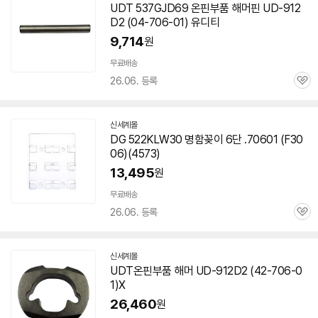
UDT 537GJD69 온핀부품 해머핀 UD-912
D2 (04-
706-01
) 유디티
9,714
원
무료배송
26.06. 등록
관
심
신세계몰
DG 522KLW30 명함꽂이 6단 .
70601
(F30
06)(4573)
13,495
원
무료배송
26.06. 등록
관
심
신세계몰
UDT온핀부품 해머 UD-912D2 (42-
706-0
1
)X
26,460
원