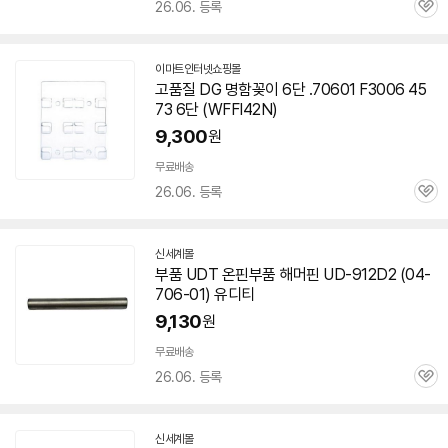
26.06. 등록
관
심
이마트인터넷쇼핑몰
고품질 DG 명함꽂이 6단 .
70601
F3006 45
73 6단 (WFFI42N)
9,300
원
무료배송
26.06. 등록
관
심
신세계몰
부품 UDT 온핀부품 해머핀 UD-912D2 (04-
706-01
) 유디티
9,130
원
무료배송
26.06. 등록
관
심
신세계몰