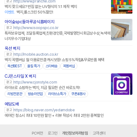
http://www.pranche.com
광고
벽지 찾으세요? 번짐 없는 UV형식의 1:1 제작 벽지
이벤트
벽지,롤스크린 50%할인!
아이숲spc돌마루공식홈페이지
http://www.isoopspc.co.kr
광고
특허보유업체, 조달등록업체,친환경인증,국제발명전시회금상수상,녹색에
너지우수기업대상
옥션 벽지
http://mobile.auction.co.kr
광고
벽지 꼭멤버십 월 이용료만큼 캐시보장! 쇼핑 5%적립&무료반품 혜택
옥션BEST
올킬 특가
스타배송
꼭멤버십
CJ온스타일 X 벽지
네이버페이
http://www.cjonstyle.com
광고
라이브로 쇼핑하는 벽지, 지금 필요한 순간 바로도착!
리빙전문관
방송라인업
라이브쇼특가
쿠폰&행사
예담도배
https://blog.naver.com/yedamdobe
광고
에어컨 청소시 최대 10만원 할인 + 리뷰 작성시 최대 2만원 중복할인
PC버전
로그인
개인정보처리방침
고객센터