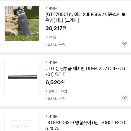
신세계몰
(GTF
70601
)뉴워터 XJEP5892 이중스텐 보
온병(1.1L) (그레이)
30,217
원
무료배송
26.06. 등록
관
심
신세계몰
UDT 온핀부품 해머핀 UD-912D2 (04-
706
-01
) 유디티
6,520
원
배송비 3,000원
26.06. 등록
관
심
신세계몰
DG KS609316 명함꽂이 6단 .
70601
F300
6 4573