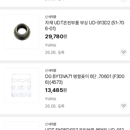
관
심
신세계몰
자재 UDT온핀부품 부싱 UD-913D2 (51-
70
6-01
)
29,780
원
무료배송
26.06. 등록
관
심
신세계몰
DG BY13VA71 명함꽂이 6단 .
70601
(F300
6)(4573)
13,485
원
무료배송
26.06. 등록
관
심
신세계몰