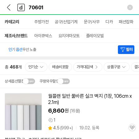
뒤
다
본문 바로가기
다
로
나
나
가
와
와
상
기
메
카테고리
주방가전
공구/산업기계
문구/사무
디카
패션잡화
세
인
검
색
제조사/브랜드
아이큐박스
요지야마모토
플레이모빌
인기 옵션
우선 노출
필터
총
468
개
인기순
배송비포함
가격대검색
상품구분
결
상세옵션펼침
쿠팡와우할인
설치 환경·지역에 따라
월플랜 일반 풀바른 실크 벽지 (1장, 106cm x
닫
배송·설치비가 달라집니다.
2.1m)
기
6,860
원
(16몰)
1
상
상
4.5
(
999+)
19.02. 등록
품
관
별
의
품
심
점