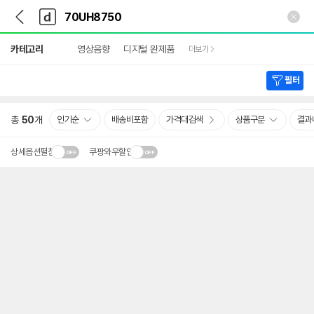
뒤
다
본문 바로가기
다
로
나
나
가
와
와
상
기
메
카테고리
영상음향
디지털 완제품
더보기
세
인
검
색
필터
총
50
개
인기순
배송비포함
가격대검색
상품구분
결과
상세옵션펼침
쿠팡와우할인