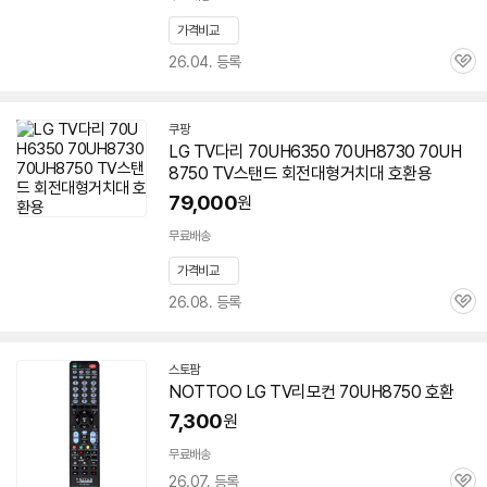
가격비교
26.04. 등록
관
심
쿠팡
LG TV다리 70UH6350 70UH8730
70UH
8750
TV스탠드 회전대형거치대 호환용
79,000
원
무료배송
가격비교
26.08. 등록
관
심
스토팜
네
NOTTOO LG TV리모컨
70UH8750
호환
이
버
7,300
원
페
이
무료배송
26.07. 등록