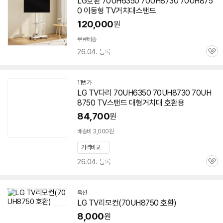
LG호환 70UH6350 70UH8730
70UH875
이
0
이동형 TV거치대스탠드
버
페
120,000
원
이
무료배송
26.04. 등록
관
심
11번가
LG TV다리 70UH6350 70UH8730
70UH
8750
TV스탠드 대형거치대 호환용
84,700
원
배송비 3,000원
가격비교
26.04. 등록
관
심
옥션
LG TV리모컨(
70UH8750
호환)
8,000
원