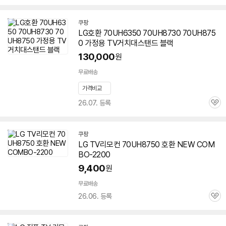
심
쿠팡
LG호환 70UH6350 70UH8730
70UH875
0
가정용 TV거치대스탠드 블랙
130,000
원
무료배송
가격비교
26.07. 등록
관
심
쿠팡
LG TV리모컨
70UH8750
호환 NEW COM
BO-2200
9,400
원
무료배송
26.06. 등록
관
심