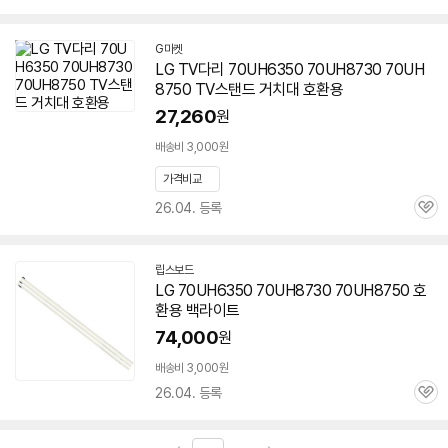
심
G마켓
LG TV다리 70UH6350 70UH8730
70UH
8750
TV스탠드 거치대 호환용
27,260
원
배송비 3,000원
가격비교
26.04. 등록
관
심
립스보드
네
LG 70UH6350 70UH8730
70UH8750
호
이
환용 백라이트
버
페
74,000
원
이
배송비 3,000원
26.04. 등록
관
심