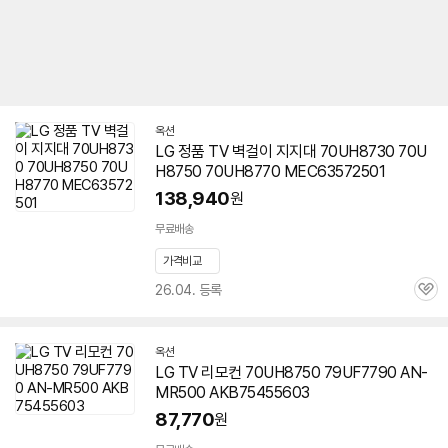
옥션
LG 정품 TV 벽걸이 지지대 70UH8730
70U
H8750
70UH8770 MEC63572501
138,940
원
무료배송
가격비교
26.04. 등록
관
심
옥션
LG TV 리모컨
70UH8750
79UF7790 AN-
MR500 AKB75455603
87,770
원