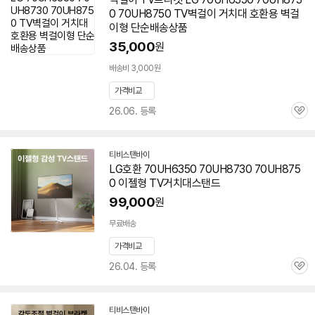
0
70UH8750
TV벽걸이 거치대 호환용 벽걸
이형 단순배송상품
35,000
원
배송비 3,000원
가격비교
26.06. 등록
관
심
티비스탠바이
네
LG호환 70UH6350 70UH8730
70UH875
이
0
이젤형 TV거치대스탠드
버
페
99,000
원
이
무료배송
가격비교
26.04. 등록
관
심
티비스탠바이
네