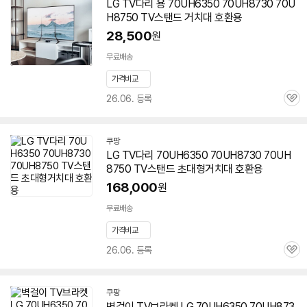
LG TV다리 용 70UH6350 70UH8730
70U
이
H8750
TV스탠드 거치대 호환용
버
페
28,500
원
이
무료배송
가격비교
26.06. 등록
관
심
쿠팡
LG TV다리 70UH6350 70UH8730
70UH
8750
TV스탠드 초대형거치대 호환용
168,000
원
무료배송
가격비교
26.06. 등록
관
심
쿠팡
벽걸이 TV브라켓 LG 70UH6350 70UH873