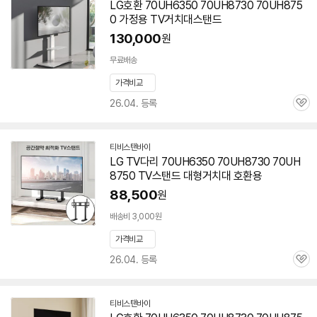
LG호환 70UH6350 70UH8730
70UH875
이
0
가정용 TV거치대스탠드
버
페
130,000
원
이
무료배송
가격비교
26.04. 등록
관
심
티비스탠바이
네
LG TV다리 70UH6350 70UH8730
70UH
이
8750
TV스탠드 대형거치대 호환용
버
페
88,500
원
이
배송비 3,000원
가격비교
26.04. 등록
관
심
티비스탠바이
네