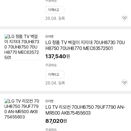
무료배송
가격비교
26.04. 등록
관
심
G마켓
LG 정품 TV 벽걸이 지지대 70UH8730
70U
H8750
70UH8770 MEC63572501
137,540
원
무료배송
가격비교
26.04. 등록
관
심
G마켓
LG TV 리모컨
70UH8750
79UF7790 AN-
MR500 AKB75455603
87,020
원
무료배송