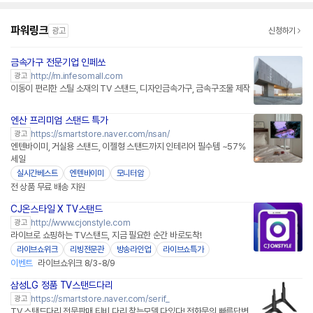
파워링크
광고
신청하기
금속가구 전문기업 인페쏘
http://m.infesomall.com
광고
이동이 편리한 스틸 소재의 TV 스탠드, 디자인금속가구, 금속구조물 제작
엔산 프리미엄 스탠드 특가
https://smartstore.naver.com/nsan/
광고
엔텐바이미, 거실용 스탠드, 이젤형 스탠드까지 인테리어 필수템 ~57%
세일
실시간베스트
엔텐바이미
모니터암
전 상품 무료 배송 지원
CJ온스타일 X TV스탠드
네이버페이
http://www.cjonstyle.com
광고
라이브로 쇼핑하는 TV스탠드, 지금 필요한 순간 바로도착!
라이브쇼위크
리빙전문관
방송라인업
라이브쇼특가
이벤트
라이브쇼위크 8/3-8/9
삼성LG 정품 TV스탠드다리
네이버페이 플러스
https://smartstore.naver.com/serif_
광고
TV 스탠드다리 전문판매 티비 다리 찾는모델 다있다! 전화문의 빠른답변