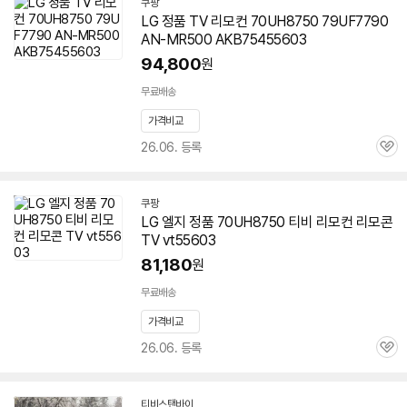
쿠팡
LG 정품 TV 리모컨
70UH8750
79UF7790
AN-MR500 AKB75455603
94,800
원
무료배송
가격비교
26.06. 등록
관
심
쿠팡
LG 엘지 정품
70UH8750
티비 리모컨 리모콘
TV vt55603
81,180
원
무료배송
가격비교
26.06. 등록
관
심
티비스탠바이