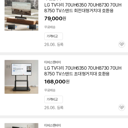
네
LG TV다리 70UH6350 70UH8730
70UH
이
8750
TV스탠드 회전대형거치대 호환용
버
페
79,000
원
이
무료배송
가격비교
26.06. 등록
관
심
티비스탠바이
네
LG TV다리 70UH6350 70UH8730
70UH
이
8750
TV스탠드 초대형거치대 호환용
버
페
168,000
원
이
무료배송
가격비교
26.06. 등록
관
심
티비스탠바이
네