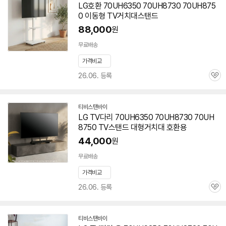
LG호환 70UH6350 70UH8730
70UH875
이
0
이동형 TV거치대스탠드
버
페
88,000
원
이
무료배송
가격비교
26.06. 등록
관
심
티비스탠바이
네
LG TV다리 70UH6350 70UH8730
70UH
이
8750
TV스탠드 대형거치대 호환용
버
페
44,000
원
이
무료배송
가격비교
26.06. 등록
관
심
티비스탠바이
네