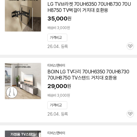
LG TV브라켓 70UH6350 70UH8730
70U
이
H8750
TV벽걸이 거치대 호환용
버
페
35,000
원
이
배송비 3,000원
가격비교
26.04. 등록
관
심
티비스탠바이
네
BOIN LG TV다리 70UH6350 70UH8730
이
70UH8750
TV스탠드 거치대 호환용
버
페
29,000
원
이
배송비 3,000원
가격비교
26.04. 등록
관
심
티비스탠바이
네