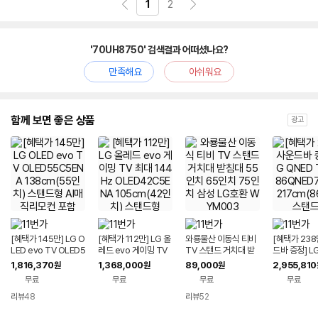
1
2
'70UH8750' 검색결과 어떠셨나요?
만족해요
아쉬워요
함께 보면 좋은 상품
광고
[혜택가 145만] LG O
[혜택가 112만] LG 올
와룡물산 이동식 티비
[혜택가 238
LED evo TV OLED5
레드 evo 게이밍 TV
TV 스탠드 거치대 받
드바 증정] L
5C5ENA 138cm(55
최대 144Hz OLED4
침대 55인치 65인치
TV 4K 86
1,816,370
1,368,000
89,000
2,955,810
원
원
원
인치) 스탠드형 AI매직
2C5ENA 105cm(4
75인치 삼성 LG호환
AEA 217cm
무료
무료
무료
무료
리모컨 포함
2인치) 스탠드형
WYM003
스탠드형
리뷰
48
리뷰
52