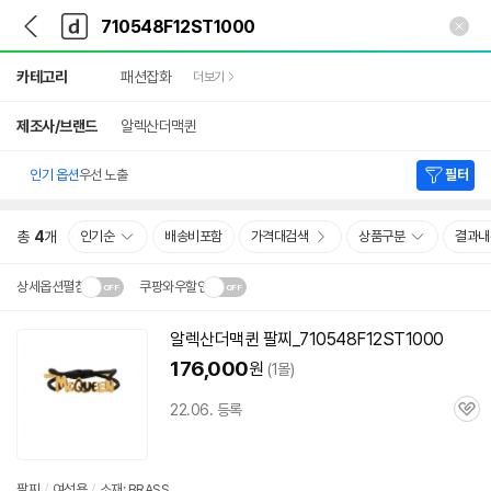
뒤
다
본문 바로가기
다
로
나
나
가
와
와
상
기
메
카테고리
패션잡화
더보기
세
인
검
색
제조사/브랜드
알렉산더맥퀸
인기 옵션
우선 노출
필터
총
4
개
인기순
배송비포함
가격대검색
상품구분
결과내
상세옵션펼침
쿠팡와우할인
설치 환경·지역에 따라
알렉산더맥퀸 팔찌_
710548F12ST1000
닫
배송·설치비가 달라집니다.
176,000
원
(1몰)
기
22.06. 등록
관
심
팔찌
/
여성용
/
소재: BRASS