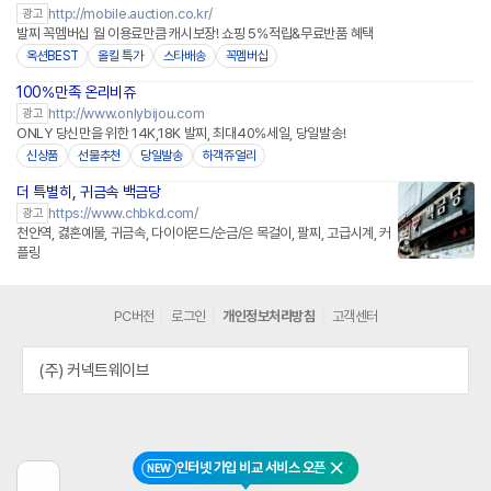
http://mobile.auction.co.kr/
광고
발찌 꼭멤버십 월 이용료만큼 캐시보장! 쇼핑 5%적립&무료반품 혜택
옥션BEST
올킬 특가
스타배송
꼭멤버십
100%만족 온리비쥬
네이버페이 플러스
http://www.onlybijou.com
광고
ONLY 당신만을 위한 14K,18K 발찌, 최대40%세일, 당일발송!
신상품
선물추천
당일발송
하객쥬얼리
더 특별히, 귀금속 백금당
https://www.chbkd.com/
광고
천안역, 겷혼예물, 귀금속, 다이아몬드/순금/은 목걸이, 팔찌, 고급시계, 커
플링
PC버전
로그인
개인정보처리방침
고객센터
(주) 커넥트웨이브
인터넷 가입 비교 서비스 오픈
NEW
닫기
이