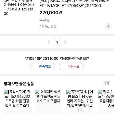
[해외] NB30 알렉산더 맥퀸 여성 팔찌 GRAF
FITI BRACELET
710548F12ST1000
270,000
원
무료배송
26.04. 등록
관
심
1
'710548F12ST1000' 검색결과 어떠셨나요?
만족해요
아쉬워요
함께 보면 좋은 상품
광고