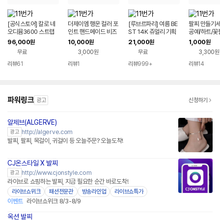
[공식스토어] 칼로 네
더제이엠 행운 컬러 포
[루브르파리] 여름 BE
팔찌 만들기세
오디뮴3600 스트랩
인트 핸드메이드 비즈
ST 14K 쥬얼리 기획
공예/하트/꽃
커플 건강 팔찌 활력 부
팔찌
전 ::귀걸이/팔찌/반지/
1가지 종류
96,000
10,000
21,000
1,000
원
원
원
원
스터
목걸이::
무료
3,000원
무료
3,300원
리뷰
61
리뷰
1
리뷰
999+
리뷰
14
파워링크
광고
신청하기
알제브(ALGERVE)
네이버페이 플러스
http://algerve.com
광고
발찌, 팔찌, 목걸이, 귀걸이 등 오늘주문? 오늘도착!
CJ온스타일 X 발찌
네이버페이
http://www.cjonstyle.com
광고
라이브로 쇼핑하는 발찌, 지금 필요한 순간 바로도착!
라이브쇼위크
패션전문관
방송라인업
라이브쇼특가
이벤트
라이브쇼위크 8/3-8/9
옥션 발찌