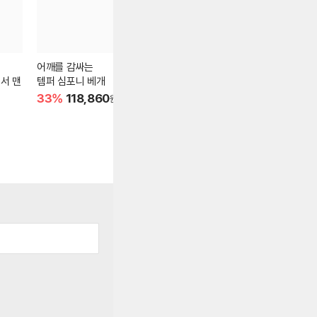
어깨를 감싸는
심플함의 정석!
바로 누워 잔
서 맨
템퍼 심포니 베개
반스 올드스쿨 컬러 띠어
템퍼 에르고 
리
33%
118,860
49%
37,485
16%
153,
원
원