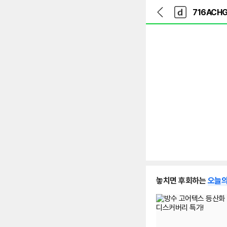
뒤
다
본문 바로가기
다
로
나
나
가
와
와
기
메
인
놓치면 후회하는
오늘의