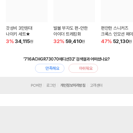
갓성비 3만원대
발볼 부자도 편-안한
편안한 스니커즈
나이키 세트★
아이더 트레킹화
크록스 인모션 페이
3%
34,115
32%
59,410
47%
52,130
원
원
원
'716ACHGR73070에디션32' 검색결과 어떠셨나요?
만족해요
아쉬워요
PC버전
로그인
개인정보처리방침
고객센터