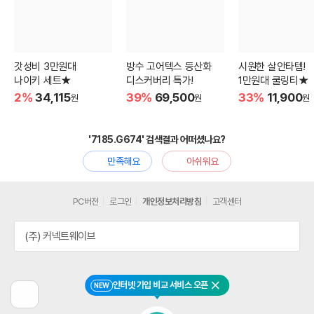
갓성비 3만원대
방수 고어텍스 등산화
시원한 살안타템!
나이키 세트★
디스커버리 특가!
1만원대 쿨링티★
2%
34,115
39%
69,500
33%
11,900
원
원
원
'7185.G674' 검색결과 어떠셨나요?
만족해요
아쉬워요
PC버전
로그인
개인정보처리방침
고객센터
(주) 커넥트웨이브
인터넷 가입 비교 서비스 오픈
NEW
닫기
이
전