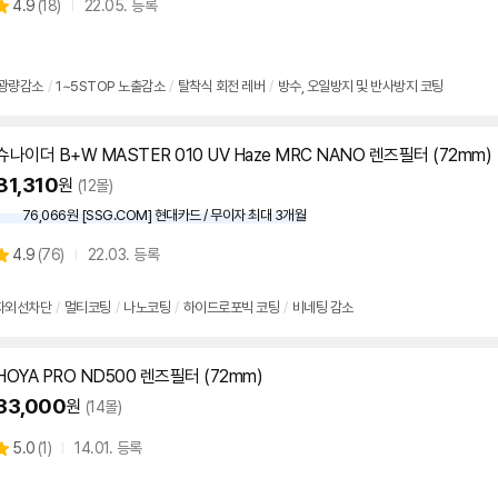
상
4.9
(
18)
22.05. 등록
별
품
점
리
뷰
광량감소
/
1~5STOP 노출감소
/
탈착식 회전 레버
/
방수, 오일방지 및 반사방지 코팅
슈나이더 B+W MASTER 010 UV Haze MRC NANO 렌즈
필터
(
72mm
)
81,310
원
(12몰)
76,066원 [SSG.COM] 현대카드 / 무이자 최대 3개월
상
4.9
(
76)
22.03. 등록
별
품
점
리
자외선차단
/
멀티코팅
/
나노코팅
/
하이드로포빅 코팅
/
비네팅 감소
뷰
HOYA PRO ND500 렌즈
필터
(
72mm
)
33,000
원
(14몰)
상
5.0
(
1)
14.01. 등록
별
품
점
리