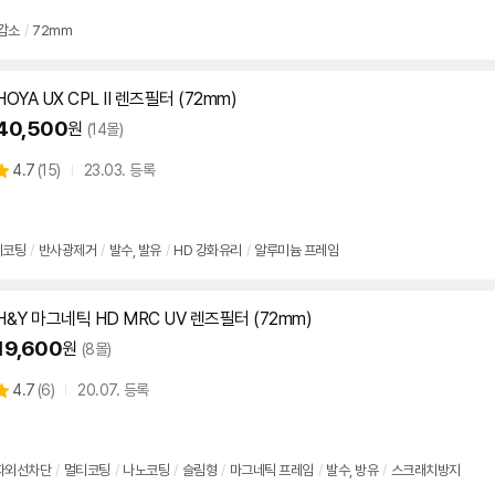
뷰
감소
/
72mm
HOYA UX CPL II 렌즈
필터
(
72mm
)
40,500
원
(14몰)
상
4.7
(
15)
23.03. 등록
별
품
점
리
뷰
티코팅
/
반사광제거
/
발수, 발유
/
HD 강화유리
/
알루미늄 프레임
H&Y 마그네틱 HD MRC UV 렌즈
필터
(
72mm
)
19,600
원
(8몰)
상
4.7
(
6)
20.07. 등록
별
품
점
리
뷰
자외선차단
/
멀티코팅
/
나노코팅
/
슬림형
/
마그네틱 프레임
/
발수, 방유
/
스크래치방지