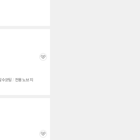
심
관
심
발수코팅
/
전용 노브 지
관