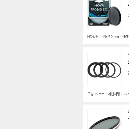
ND
필터
/
구경:
72mm
/
광량
구경:
72mm
/
어댑터링
/
72