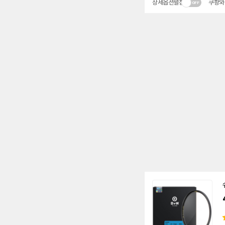
상세옵션펼침
쿠팡와