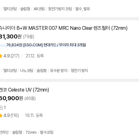
품
점
리
/
멀티코팅
/
슬림형
/
AR코팅
/
정전기방지 코팅
/
발수, 발유
뷰
슈나이더 B+W MASTER 007 MRC Nano Clear 렌즈
필터
(
72mm
)
81,300
원
(79몰)
76,824원 [SSG.COM] 현대카드 / 무이자 최대 3개월
상
4.9
(
217)
21.12. 등록
별
품
점
리
/
멀티코팅
/
나노코팅
/
슬림형
/
유수분 방지
/
정전기 방지
뷰
켄코 Celeste UV (
72mm
)
60,900
원
(46몰)
1
상
상
4.9
(
116)
16.11. 등록
품
별
의
품
점
견
리
선차단
/
슬림형
/
72mm
/
발수코팅
뷰