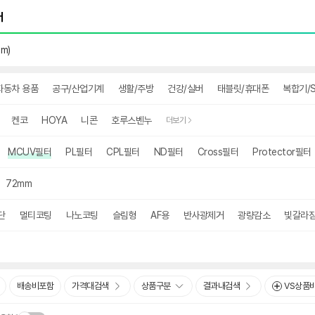
m)
자동차 용품
공구/산업기계
생활/주방
건강/실버
태블릿/휴대폰
복합기/
켄코
HOYA
니콘
호루스벤누
더보기
MCUV필터
PL필터
CPL필터
ND필터
Cross필터
Protector필터
72mm
단
멀티코팅
나노코팅
슬림형
AF용
반사광제거
광량감소
빛갈라
배송비포함
가격대검색
상품구분
결과내검색
VS상품