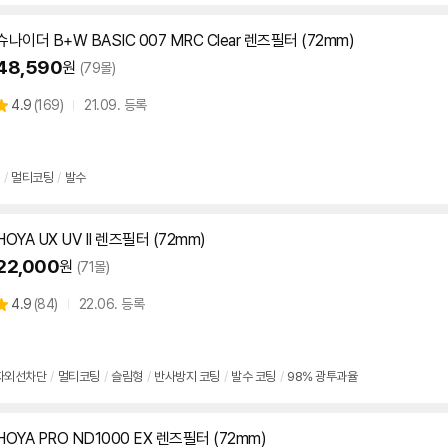
슈나이더 B+W BASIC 007 MRC Clear 렌즈
필터
(
72mm
)
48,590
원
(79몰)
상
4.9
(
169)
21.09. 등록
별
품
점
리
뷰
/
멀티코팅
/
발수
HOYA UX UV II 렌즈
필터
(
72mm
)
22,000
원
(71몰)
상
4.9
(
84)
22.06. 등록
별
품
점
리
뷰
자외선차단
/
멀티코팅
/
슬림형
/
반사방지 코팅
/
발수 코팅
/
98% 광투과율
HOYA PRO ND1000 EX 렌즈
필터
(
72mm
)