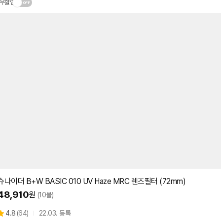
우할인
슈나이더 B+W BASIC 010 UV Haze MRC 렌즈
필터
(
72mm
)
48,910
원
(10몰)
상
4.8
(
64)
22.03. 등록
별