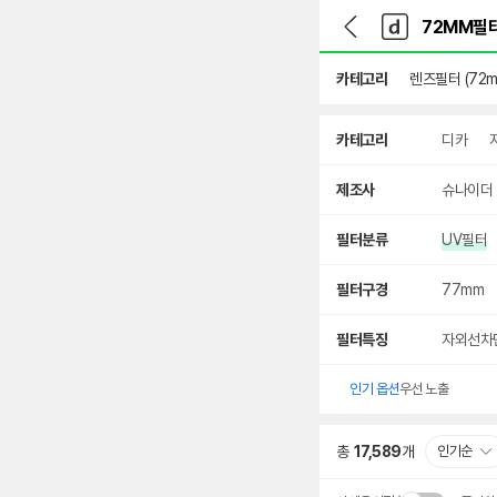
뒤
다
본문 바로가기
다
로
나
나
가
와
와
기
메
카테고리
렌즈필터 (72m
인
상
카테고리
디카
세
검
색
제조사
슈나이더
필터분류
UV필터
필터구경
77mm
필터특징
자외선차
인기 옵션
우선 노출
총
17,589
개
인기순