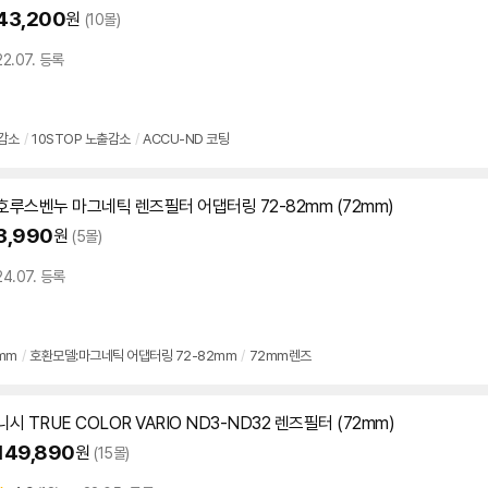
43,200
원
(10몰)
22.07. 등록
감소
/
10STOP 노출감소
/
ACCU-ND 코팅
호루스벤누 마그네틱 렌즈
필터
어댑터링 72-82mm (
72mm
)
3,990
원
(5몰)
24.07. 등록
mm
/
호환모델:마그네틱 어댑터링 72-82mm
/
72mm렌즈
니시 TRUE COLOR VARIO ND3-ND32 렌즈
필터
(
72mm
)
149,890
원
(15몰)