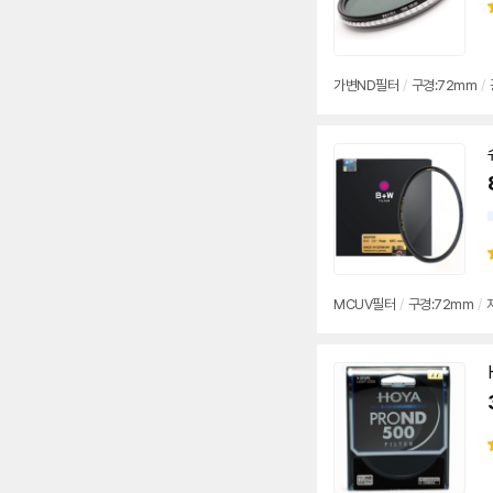
가변ND
필터
/
구경:
72mm
/
MCUV
필터
/
구경:
72mm
/