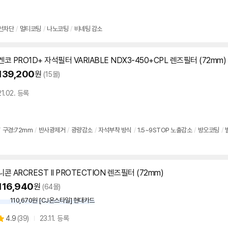
품
점
리
뷰
선차단
/
멀티코팅
/
나노코팅
/
비네팅 감소
켄코 PRO1D+ 자석
필터
VARIABLE NDX3-450+CPL 렌즈
필터
(
72mm
)
139,200
원
(15몰)
21.02. 등록
/
구경:
72mm
/
반사광제거
/
광량감소
/
자석부착 방식
/
1.5~9STOP 노출감소
/
방오코팅
/
니콘 ARCREST II PROTECTION 렌즈
필터
(
72mm
)
116,940
원
(64몰)
110,670원 [CJ온스타일] 현대카드
상
4.9
(
39)
23.11. 등록
별