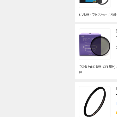
UV
필터
/
구경:
72mm
/
자외
효과
필터
(ND
필터
+CPL
필터
)
원