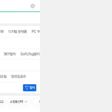
SW
디지털 완제품
PC 주요 부품
계절가전
더보기
SKY필터
Soft,Fog필터
접사
더보기
짐조절
빛번짐효과
필터
비교
쇼핑몰선택
빠른배송