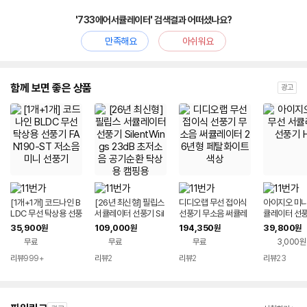
'733에어서큘레이터' 검색결과 어떠셨나요?
만족해요
아쉬워요
함께 보면 좋은 상품
광고
[1개+1개] 코드나인 B
[26년 최신형] 필립스
디디오랩 무선 접이식
아이지오 미니
LDC 무선 탁상용 선풍
서큘레이터 선풍기 Sil
선풍기 무소음 써큘레
큘레이터 선풍
기 FAN190-ST 저소
entWings 23dB 초
이터 26년형 페탈화이
2
35,900
109,000
194,350
39,800
원
원
원
원
음 미니 선풍기
저소음 공기순환 탁상
트 색상
무료
무료
무료
3,000원
용 캠핑용
리뷰
999+
리뷰
2
리뷰
2
리뷰
23