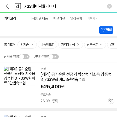
뒤
다
본문 바로가기
다
로
나
나
가
와
와
상
기
메
카테고리
디지털 완제품
계절가전
영상음향
더보기
세
인
검
색
필터
총
18
개
인기순
배송비포함
가격대검색
상품구분
결과
상세옵션펼침
쿠팡와우할인
설치 환경·지역에 따라
쿠팡
닫
배송·설치비가 달라집니다.
[해외] 공기순환 선풍기 탁상형 저소음 강풍형
기
3_
733
W화이트3단변속수입
525,400
원
무료배송
26.08. 등록
관
심