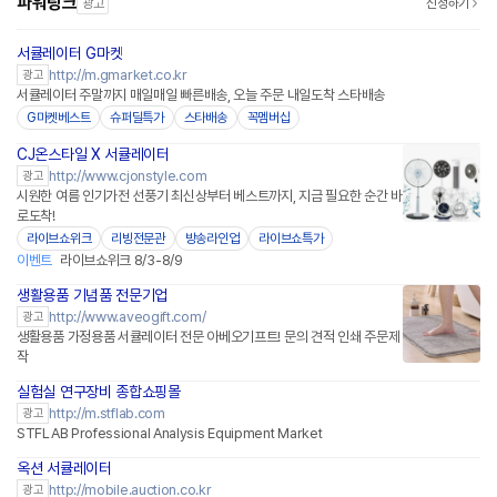
파워링크
광고
신청하기
서큘레이터 G마켓
http://m.gmarket.co.kr
광고
서큘레이터 주말까지 매일매일 빠른배송, 오늘 주문 내일도착 스타배송
G마켓베스트
슈퍼딜특가
스타배송
꼭멤버십
CJ온스타일 X 서큘레이터
네이버페이
http://www.cjonstyle.com
광고
시원한 여름 인기가전 선풍기 최신상부터 베스트까지, 지금 필요한 순간 바
로도착!
라이브쇼위크
리빙전문관
방송라인업
라이브쇼특가
이벤트
라이브쇼위크 8/3-8/9
생활용품 기념품 전문기업
http://www.aveogift.com/
광고
생활용품 가정용품 서큘레이터 전문 아베오기프트! 문의 견적 인쇄 주문제
작
실험실 연구장비 종합쇼핑몰
http://m.stflab.com
광고
STFLAB Professional Analysis Equipment Market
옥션 서큘레이터
http://mobile.auction.co.kr
광고