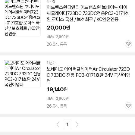
G마켓
어드밴스원디앤티 어드밴스원 보네이도
에어
써큘레이터723DC
733
DC전용PC3-0171호
환 로더스 국산 / 보호회로 / KC안전인증
20,000
원
배송비 2,900원
26.04. 등록
관
심
11번가
보네이도
에어
써큘레이터Air Circulator 723D
C
733
DC 전용 PC3-0171호환 24V 국산어댑
터
19,140
원
배송비 2,900원
26.04. 등록
관
심
1