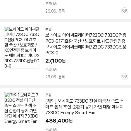
무료배송
26.06. 등록
관
심
쿠팡
보네이도
에어
써큘레이터723DC
733
DC전용
PC3-0171호환 국산 / 보호회로 / KC안전인증
보네이도
에어
써큘레이터723DC
733
DC전용
PC3-0
27,100
원
무료배송
26.06. 등록
관
심
쿠팡
[해외] 보네이도
733
DC 전실 미국산 속도 스
마트 흰색 조절 순환기 공기 가변 대형 에너지
733
DC Energy Smart Fan
488,400
원
무료배송