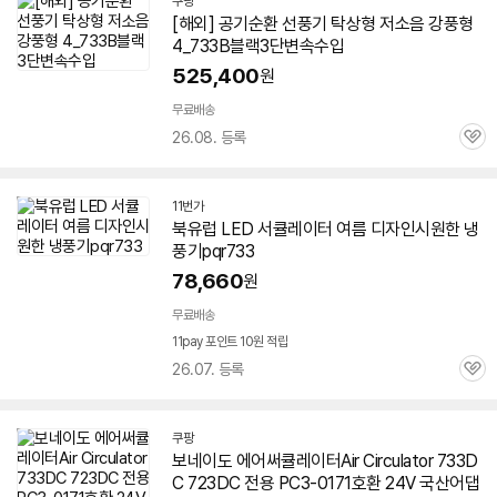
쿠팡
[해외] 공기순환 선풍기 탁상형 저소음 강풍형
4_
733
B블랙3단변속수입
525,400
원
무료배송
26.08. 등록
관
심
11번가
북유럽 LED
서큘레이터
여름 디자인시원한 냉
풍기pqr
733
78,660
원
무료배송
11pay 포인트 10원 적립
26.07. 등록
관
심
쿠팡
보네이도
에어
써큘레이터Air Circulator
733
D
C 723DC 전용 PC3-0171호환 24V 국산어댑