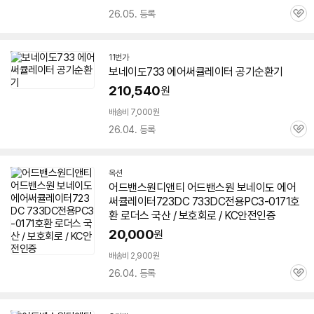
26.05. 등록
관
심
11번가
보네이도
733
에어
써큘레이터 공기순환기
210,540
원
배송비 7,000원
26.04. 등록
관
심
옥션
어드밴스원디앤티 어드밴스원 보네이도
에어
써큘레이터723DC
733
DC전용PC3-0171호
환 로더스 국산 / 보호회로 / KC안전인증
20,000
원
배송비 2,900원
26.04. 등록
관
심