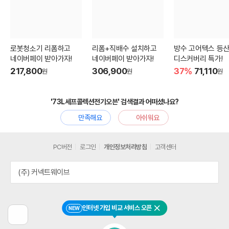
로봇청소기 리폼하고
리폼+직배수 설치하고
방수 고어텍스 등
네이버페이 받아가자!
네이버페이 받아가자!
디스커버리 특가!
217,800
306,900
37%
71,110
원
원
원
'73L세프콜렉션전기오븐' 검색결과 어떠셨나요?
만족해요
아쉬워요
PC버전
로그인
개인정보처리방침
고객센터
(주) 커넥트웨이브
인터넷 가입 비교 서비스 오픈
NEW
닫기
이
전