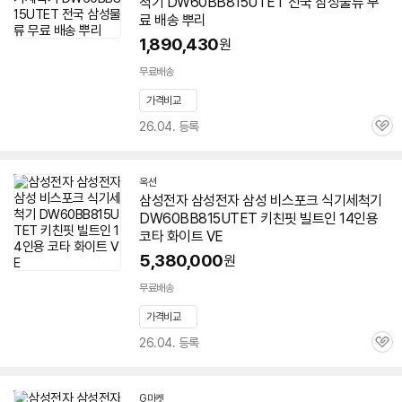
척기
DW60BB815UTET
전국 삼성물류 무
료 배송 뿌리
1,890,430
원
무료배송
가격비교
26.04. 등록
관
심
옥션
삼성전자 삼성전자 삼성 비스포크 식기세척기
DW60BB815UTET
키친핏 빌트인 14인용
코타 화이트 VE
5,380,000
원
무료배송
가격비교
26.04. 등록
관
심
G마켓