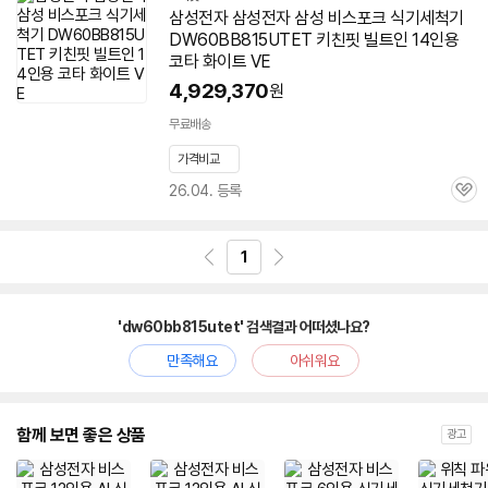
삼성전자 삼성전자 삼성 비스포크 식기세척기
DW60BB815UTET
키친핏 빌트인 14인용
코타 화이트 VE
4,929,370
원
무료배송
가격비교
26.04. 등록
관
심
1
'dw60bb815utet' 검색결과 어떠셨나요?
만족해요
아쉬워요
함께 보면 좋은 상품
광고