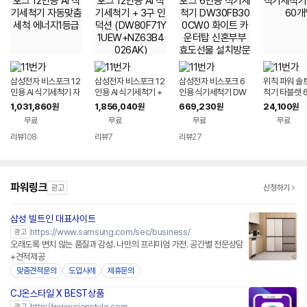
삼성전자 비스포크 12
삼성전자 비스포크 12
삼성전자 비스포크 6
위칙 파워 솔
인용 AI 식기세척기 자
인용 AI 식기세척기 +
인용 식기세척기 DW
척기 타블렛 
동맞춤세척 에너지1등
3구 인덕션 (DW80F
30FB300CW0 화이
1,031,860
1,856,040
669,230
24,100
원
원
원
원
급
71Y1UEW+NZ63B
트 카운터탑 신혼부부
무료
무료
무료
무료
4026AK)
효도선물 설치방문지
원
리뷰
108
리뷰
7
리뷰
27
파워링크
광고
신청하기
삼성 빌트인 대표사이트
https://www.samsung.com/sec/business/
광고
오래도록 변치 않는 품질과 감성. 나만의 프리미엄 가전. 공간별 전문상담
+견적제공
맞춤견적문의
도입사례
제휴문의
CJ온스타일 X BEST상품
네이버페이
http://www.cjonstyle.com
광고