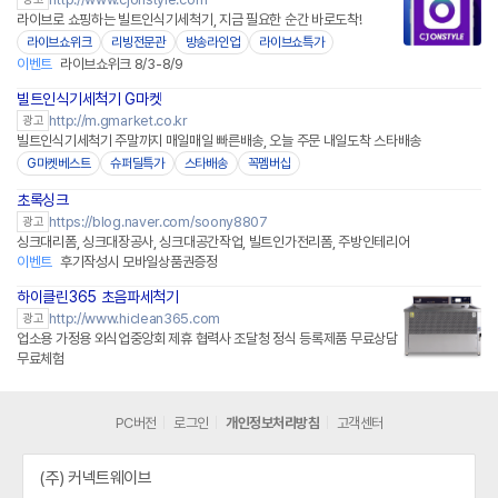
라이브로 쇼핑하는 빌트인식기세척기, 지금 필요한 순간 바로도착!
라이브쇼위크
리빙전문관
방송라인업
라이브쇼특가
이벤트
라이브쇼위크 8/3-8/9
빌트인식기세척기 G마켓
http://m.gmarket.co.kr
광고
빌트인식기세척기 주말까지 매일매일 빠른배송, 오늘 주문 내일도착 스타배송
G마켓베스트
슈퍼딜특가
스타배송
꼭멤버십
초록싱크
https://blog.naver.com/soony8807
광고
싱크대리폼, 싱크대장공사, 싱크대공간작업, 빌트인가전리폼, 주방인테리어
이벤트
후기작성시 모바일상품권증정
하이클린365 초음파세척기
http://www.hiclean365.com
광고
업소용 가정용 외식업중앙회 제휴 협력사 조달청 정식 등록제품 무료상담
무료체험
PC버전
로그인
개인정보처리방침
고객센터
(주) 커넥트웨이브