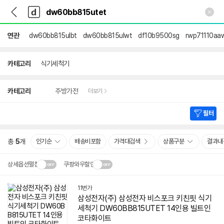
뒤
다
본문 바로가기
다
로
나
나
가
와
와
기
메
연관
dw60bb815ulbt
dw60bb815ulwt
df10b9500sg
rwp71110aa
인
카테고리
식기세척기
상
카테고리
주방가전
더보기
세
검
색
필터
총
5
개
인기순
배송비포함
가격대검색
상품구분
결과내
상세옵션펼침
쿠팡와우할인
설치 환경·지역에 따라
11번가
닫
배송·설치비가 달라집니다.
삼성전자(주) 삼성전자 비스포크 키친핏 식기
기
세척기
DW60BB815UTET
14인용 빌트인
코타화이트