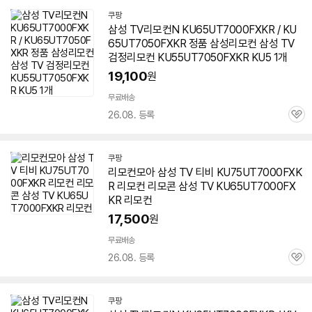
쿠팡
삼성 TV리모컨N
KU65UT7000FXKR
/ KU
65UT7050FXKR 정품 삼성리모컨 삼성 TV
검정리모컨 KU55UT7050FXKR KU5 1개
19,100
원
무료배송
26.08. 등록
관
심
쿠팡
리모컨모아 삼성 TV 티비 KU75UT7000FXK
R 리모컨 리모콘 삼성 TV
KU65UT7000FX
KR
리모컨
17,500
원
무료배송
26.08. 등록
관
심
쿠팡