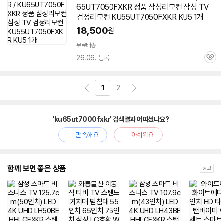
65UT7050FXKR 정품 삼성리모컨 삼성 TV
검정리모컨 KU55UT7050FXKR KU5 1개
18,500
원
무료배송
26.06. 등록
관
심
1
2
'ku65ut7000fxkr' 검색결과 어떠셨나요?
만족해요
아쉬워요
함께 보면 좋은 상품
광고