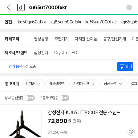
뒤
다
본문 바로가기
다
로
나
나
가
와
와
기
메
연관
kq50qa60afxkr
kq85qnb90afxkr
ku58ua7000fxkr
kq65qa6
인
상
카테고리
영상음향
주변기기
디지털 완제품
공구/산업기계
계
세
검
색
제조사/브랜드
삼성전자
Crystal UHD
인기 옵션
우선 노출
필터
총
69
개
인기순
배송비포함
가격대검색
상품구분
결과
상세옵션펼침
쿠팡와우할인
설치 환경·지역에 따라
삼성전자 KU65UT7000F 전용 스탠드
닫
배송·설치비가 달라집니다.
72,890
원
(8몰)
기
21.09. 등록
관