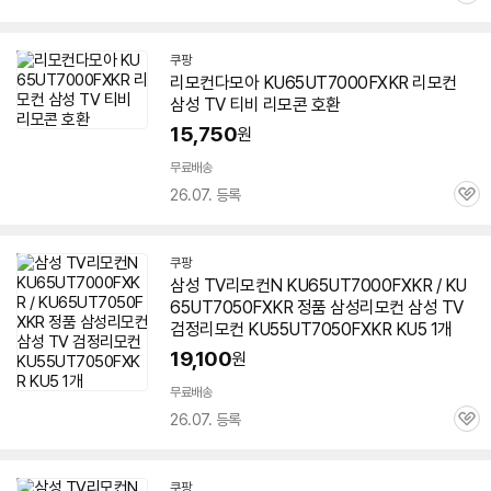
심
쿠팡
리모컨다모아
KU65UT7000FXKR
리모컨
삼성 TV 티비 리모콘 호환
15,750
원
무료배송
26.07. 등록
관
심
쿠팡
삼성 TV리모컨N
KU65UT7000FXKR
/ KU
65UT7050FXKR 정품 삼성리모컨 삼성 TV
검정리모컨 KU55UT7050FXKR KU5 1개
19,100
원
무료배송
26.07. 등록
관
심
쿠팡