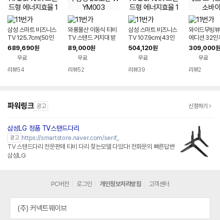
삼성 스마트 비즈니스
와룡물산 이동식 티비
삼성 스마트 비즈니스
와이드무빙뷰
TV 125.7cm(50인
TV 스탠드 거치대 받
TV 107.9cm(43인
에디션 32인치
치) LED 4K UHD LH
침대 55인치 65인치
치) LED 4K UHD LH
원형 삼탠바이
689,690
89,000
504,120
309,000
원
원
원
원
50BEHHLGFXKR 스
75인치 삼성 LG호환
43BEHHLGFXKR 스
식 세트 스마트
무료
무료
무료
무료
탠드형 에너지효율 1등
WYM003
탠드형 에너지효율 1등
소바이미
급 WiFi
급 WiFi
리뷰
54
리뷰
52
리뷰
39
리뷰
2
파워링크
광고
신청하기
삼성LG 정품 TV스탠드다리
네이버페이 플러스
https://smartstore.naver.com/serif_
광고
TV 스탠드다리 전문판매 티비 다리 찾는모델 다있다! 전화문의 빠른답변
삼성LG
PC버전
로그인
개인정보처리방침
고객센터
(주) 커넥트웨이브