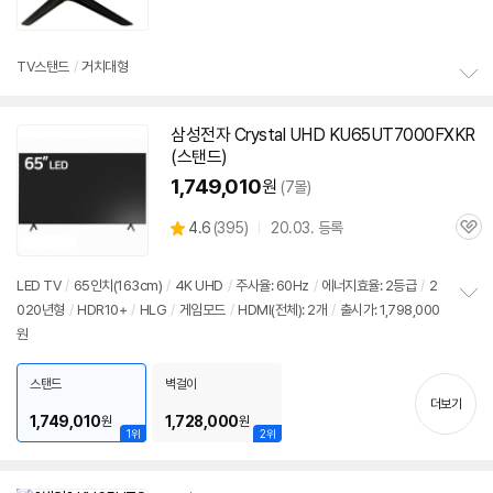
심
TV스탠드
/
거치대형
정
보
삼성전자 Crystal UHD
KU65UT7000FXKR
펼
(스탠드)
치
기
1,749,010
원
(7몰)
상
4.6
(
395)
20.03. 등록
관
별
품
심
점
리
LED TV
/
65인치(163cm)
/
4K UHD
/
주사율: 60Hz
/
에너지효율: 2등급
/
2
뷰
020년형
/
HDR10+
/
HLG
/
게임모드
/
HDMI(전체): 2개
/
출시가: 1,798,000
정
원
보
펼
치
스탠드
벽걸이
기
더보기
1,749,010
1,728,000
원
원
1위
2위