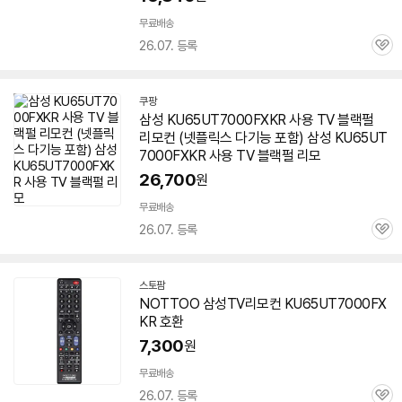
무료배송
26.07. 등록
관
심
쿠팡
삼성
KU65UT7000FXKR
사용 TV 블랙펄
리모컨 (넷플릭스 다기능 포함) 삼성
KU65UT
7000FXKR
사용 TV 블랙펄 리모
26,700
원
무료배송
26.07. 등록
관
심
스토팜
네
NOTTOO 삼성TV리모컨
KU65UT7000FX
이
KR
호환
버
페
7,300
원
이
무료배송
26.07. 등록
관