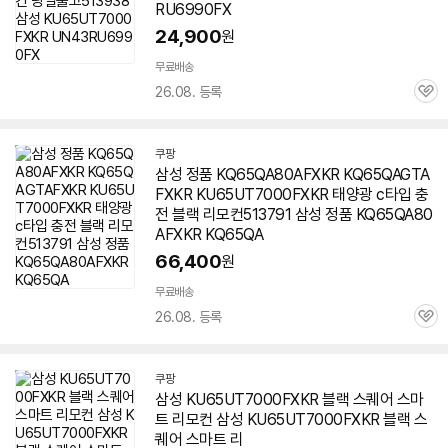
RU6990FX
24,900
원
세부정보 열기/접기
무료배송
26.08. 등록
관
심
쿠팡
삼성 정품 KQ65QA80AFXKR KQ65QAGTA
FXKR
KU65UT7000FXKR
태양광 c타입 충
전 블랙 리모컨513791 삼성 정품 KQ65QA80
AFXKR KQ65QA
66,400
원
무료배송
26.08. 등록
관
심
쿠팡
삼성
KU65UT7000FXKR
블랙 스퀘어 스마
트 리모컨 삼성
KU65UT7000FXKR
블랙 스
퀘어 스마트 리