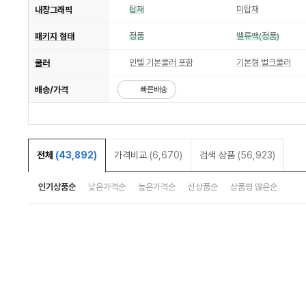
탑재
미탑재
내장그래픽
정품
밸류팩(정품)
패키지 형태
인텔 기본쿨러 포함
기본형 벌크쿨러
쿨러
배송/가격
빠른배송
전체
(43,892)
가격비교
(6,670)
검색 상품
(56,923)
인기상품순
낮은가격순
높은가격순
신상품순
상품평 많은순