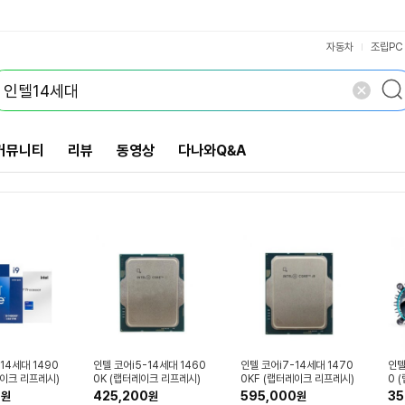
코어울트라 시리즈2
인텔(소켓1151v2)
인텔(소켓2066)
인텔(소켓1200)
인텔(소켓1151)
코어 울트라9
코어 13세대
코어 12세대
VS검색
프로세서
112레인
개 담김
64레인
80레인
68레인
삭제
검색
닫기
닫기
자동차
조립PC
커뮤니티
리뷰
동영상
다나와Q&A
14세대 1490
인텔 코어i5-14세대 1460
인텔 코어i7-14세대 1470
인텔
레이크 리프레시)
0K (랩터레이크 리프레시)
0KF (랩터레이크 리프레시)
0 
(벌크)
(벌크)
품)
0
425,200
595,000
35
원
원
원