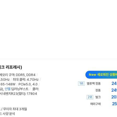
이크 리프레시)
New 새로워진 상품
메모리 규격
:
DDR5, DDR4
/
.5GHz
/
최대 클럭
:
4.7GHz
/
24
1위
밸류팩 정품
:
65-148W
/
PCIe5.0, 4.0
/
딩)
,
인텔
딥러닝부스트
/
쿨러
:
24
정품
시네벤치R23(멀티)
:
17804
20
2위
벌크
25
해외구매
드 / 무이자 최대 3개월
드 사양 분석