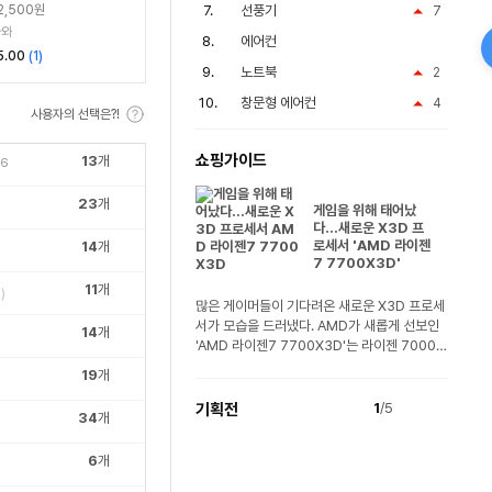
2,500원
선풍기
7
나와
에어컨
5.00
(
1
)
노트북
2
창문형 에어컨
4
사용자의 선택은?!
쇼핑가이드
13
개
56
23
개
게임을 위해 태어났
다...새로운 X3D 프
로세서 'AMD 라이젠
14
개
7 7700X3D'
11
개
)
많은 게이머들이 기다려온 새로운 X3D 프로세
서가 모습을 드러냈다. AMD가 새롭게 선보인
14
개
'AMD 라이젠7 7700X3D'는 라이젠 7000
시리즈를 기반..
19
개
기획전
1
/5
34
개
6
개