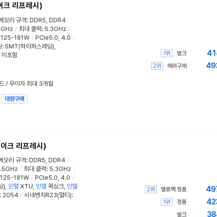
이크 리프레시)
메모리 규격
:
DDR5, DDR4
/
5GHz
/
최대 클럭
:
5.3GHz
/
:
125-181W
/
PCIe5.0, 4.0
/
원:
SMT(하이퍼스레딩)
,
41
1위
벌크
: 미포함
49
2위
해외구매
드 / 무이자 최대 3개월
대량구매
레이크 리프레시)
메모리 규격
:
DDR5, DDR4
/
.5GHz
/
최대 클럭
:
5.3GHz
/
125-181W
/
PCIe5.0, 4.0
/
딩)
,
인텔
XTU
,
인텔
퀵싱크,
인텔
49
2위
밸류팩 정품
:
2054
/
시네벤치R23(멀티)
:
42
1위
정품
38
벌크