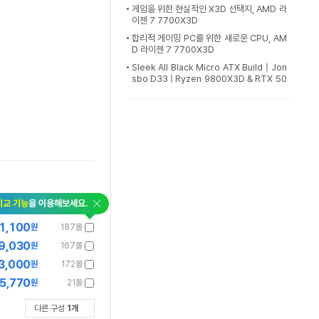
게임을 위한 현실적인 X3D 선택지, AMD 라
이젠 7 7700X3D
합리적 게이밍 PC를 위한 새로운 CPU, AM
D 라이젠 7 7700X3D
Sleek All Black Micro ATX Build | Jon
sbo D33 | Ryzen 9800X3D & RTX 50
80 | Gigabyte Gaming X
비교 기능
을 이용해보세요.
1,100
원
187몰
9,030
원
167몰
3,000
원
172몰
5,770
원
21몰
다른 구성
1
개