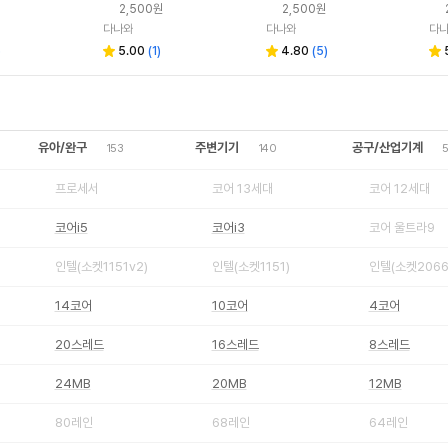
2,500원
2,500원
다나와
다나와
다
)
5.00
(
1
)
4.80
(
5
)
유아/완구
주변기기
공구/산업기계
153
140
프로세서
코어 13세대
코어 12세대
코어i5
코어i3
코어 울트라9
인텔(소켓1151v2)
인텔(소켓1151)
인텔(소켓2066
14코어
10코어
4코어
20스레드
16스레드
8스레드
24MB
20MB
12MB
80레인
68레인
64레인