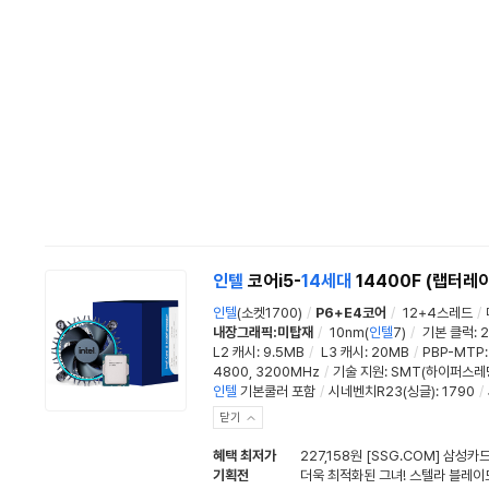
인텔
코어i5-
14세대
14400F (랩터레
인텔
(소켓1700)
/
P6+E4코어
/
12+4스레드
/
내장그래픽:미탑재
/
10nm(
인텔
7)
/
기본 클럭
:
2
L2 캐시
:
9.5MB
/
L3 캐시
:
20MB
/
PBP-MTP
4800, 3200MHz
/
기술 지원:
SMT(하이퍼스레
인텔
기본쿨러 포함
/
시네벤치R23(싱글)
:
1790
/
닫기
혜택 최저가
227,158원 [SSG.COM] 삼성카
기획전
더욱 최적화된 그녀! 스텔라 블레이