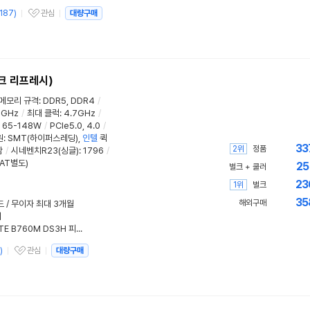
187
)
관심
대량구매
관심상품
크 리프레시)
메모리 규격
:
DDR5, DDR4
/
5GHz
/
최대 클럭
:
4.7GHz
/
:
65-148W
/
PCIe5.0, 4.0
/
원:
SMT(하이퍼스레딩)
,
인텔
퀵
33
2위
정품
함
/
시네벤치R23(싱글)
:
1796
/
VAT별도)
25
벌크 + 쿨러
23
1위
벌크
35
해외구매
드 / 무이자 최대 3개월
리
인텔 코어 i5-14400과 GIGABYTE B760M DS3H 피씨디렉트
)
관심
대량구매
관심상품