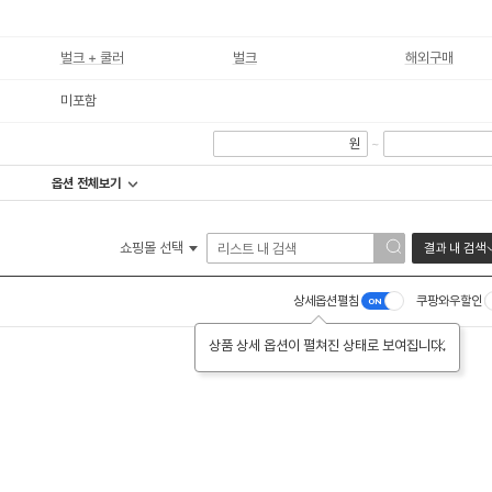
벌크 + 쿨러
벌크
해외구매
미포함
원
~
옵션 전체보기
쇼핑몰 선택
결과 내 검색
상세옵션펼침
쿠팡와우할인
상품 상세 옵션이 펼쳐진 상태로 보여집니다.