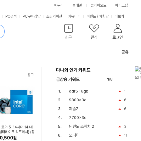
싫어요
좋아요
에누리
몰테일
플레이오토
메이크샵
PC견적
PC구매상담
쇼핑기획전
커뮤니티
이벤트
/
체험단
더보기
최근
관심
로그인
공유
관
련
다나와 인기 키워드
컨
텐
급상승 키워드
1
/8
츠
ddr5 16gb
1
9800x3d
6
제습기
6
7700x3d
닌텐도 스위치 2
3
 코어i5-14세대 1440
(랩터레이크 리프레시) (정
모니터
11
0,500
원