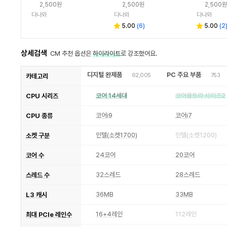
2,500원
2,500원
2,500원
다나와
다나와
다나와
5.00
(
6
)
5.00
(
2
상세검색
CM 추천 옵션은
하이라이트
로 강조했어요.
디지털 완제품
PC 주요 부품
62,005
753
카테고리
코어 14세대
코어울트라 시리즈2
CPU 시리즈
코어i9
코어i7
CPU 종류
인텔(소켓1700)
인텔(소켓1200)
소켓 구분
24코어
20코어
코어 수
32스레드
28스레드
스레드 수
36MB
33MB
L3 캐시
16+4레인
112레인
최대 PCIe 레인수