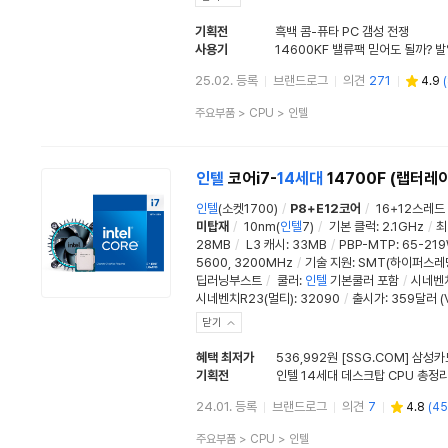
기획전
흑백 콤-퓨타 PC 갬성 전쟁
사용기
25.02. 등록
브랜드로그
의견
271
4.9
(
상
주요부품
>
CPU
>
인텔
품
분
류
인텔
코어i7-
14세대
14700F (랩터레
인텔
(소켓1700)
/
P8+E12코어
/
16+12스레드
미탑재
/
10nm(
인텔
7)
/
기본 클럭
:
2.1GHz
/
최
28MB
/
L3 캐시
:
33MB
/
PBP-MTP
:
65-21
5600, 3200MHz
/
기술 지원:
SMT(하이퍼스레
딥러닝부스트
/
쿨러
:
인텔
기본쿨러 포함
/
시네벤치
시네벤치R23(멀티)
:
32090
/
출시가: 359달러 (
닫기
혜택 최저가
536,992원 [SSG.COM] 삼성카
기획전
인텔 14세대 데스크탑 CPU 총정
24.01. 등록
브랜드로그
의견
7
4.8
(
45
상
주요부품
>
CPU
>
인텔