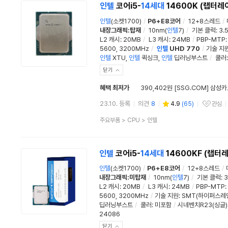
인텔
코어i5-
14세대
14600K (랩터레
인텔
(소켓1700)
/
P6+E8코어
/
12+8스레드
/
내장그래픽:탑재
/
10nm(
인텔
7)
/
기본 클럭
:
3.
L2 캐시
:
20MB
/
L3 캐시
:
24MB
/
PBP-MTP
5600, 3200MHz
/
인텔
UHD 770
/
기술 지
인텔
XTU
,
인텔
퀵싱크,
인텔
딥러닝부스트
/
쿨러
닫기
혜택 최저가
390,402원 [SSG.COM] 삼성카
23.10. 등록
의견
8
4.9
(
65
)
관심
관심상품
상
주요부품
>
CPU
>
인텔
품
분
류
인텔
코어i5-
14세대
14600KF (랩터
인텔
(소켓1700)
/
P6+E8코어
/
12+8스레드
/
내장그래픽:미탑재
/
10nm(
인텔
7)
/
기본 클럭
:
3
L2 캐시
:
20MB
/
L3 캐시
:
24MB
/
PBP-MTP
:
5600, 3200MHz
/
기술 지원:
SMT(하이퍼스레
딥러닝부스트
/
쿨러
: 미포함
/
시네벤치R23(싱글)
24086
닫기