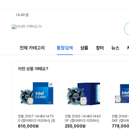
인텔14세대 : 다나와 통합검색
별점
별점
별점
별점
별점
검색될 최소 가격 입력
검색될 최대 가격 입력
별점
별점
별점
별점
별점
별점
별점
별점
별점
별점
별점
별점
별점
별점
별점
별점
별점
별점
리뷰수
리뷰수
리뷰수
리뷰수
리뷰수
리뷰수
리뷰수
리뷰수
리뷰수
리뷰수
리뷰수
리뷰수
리뷰수
리뷰수
리뷰수
리뷰수
리뷰수
리뷰수
리뷰수
리뷰수
리뷰수
리뷰수
리뷰수
서비스
다나와 앱
전체 카테고리
통합검색
상품
장터
뉴스
이런 상품 어때요?
인텔 코어i7-14세대 1470
인텔 코어i5-14세대 1440
인텔 코어i9-
0 (랩터레이크 리프레시) (정
0F (랩터레이크 리프레시)
0KF (랩터
품)
(밸류팩 정품)
(정품)
610,000
255,000
778,00
원
원