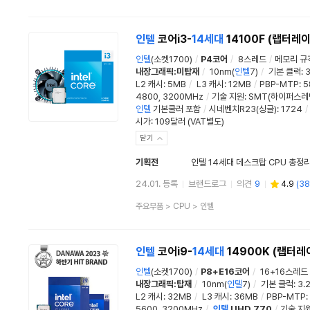
품
분
류
인텔
코어i3-
14세대
14100F (랩터레
인텔
(소켓1700)
/
P4코어
/
8스레드
/
메모리 규
내장그래픽:미탑재
/
10nm(
인텔
7)
/
기본 클럭
:
3
L2 캐시
:
5MB
/
L3 캐시
:
12MB
/
PBP-MTP
:
5
4800, 3200MHz
/
기술 지원:
SMT(하이퍼스레
인텔
기본쿨러 포함
/
시네벤치R23(싱글)
:
1724
/
시가: 109달러 (VAT별도)
닫기
기획전
인텔 14세대 데스크탑 CPU 총정
24.01. 등록
브랜드로그
의견
9
4.9
(
38
상
주요부품
>
CPU
>
인텔
품
분
류
인텔
코어i9-
14세대
14900K (랩터레
인텔
(소켓1700)
/
P8+E16코어
/
16+16스레드
내장그래픽:탑재
/
10nm(
인텔
7)
/
기본 클럭
:
3.
L2 캐시
:
32MB
/
L3 캐시
:
36MB
/
PBP-MTP
:
5600, 3200MHz
/
인텔
UHD 770
/
기술 지