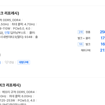
이크 리프레시)
격
:
DDR5, DDR4
/
.5GHz
/
최대 클럭
:
4.7GHz
/
8-110W
/
PCIe5.0, 4.0
/
25
2위
정품
딩)
,
인텔
딥러닝부스트
/
쿨러
:
시네벤치R23(멀티)
:
9348
/
출
17
벌크 + 쿨러
16
1위
벌크
21
해외구매
리
)
관심
대량구매
관심상품
이크 리프레시)
/
메모리 규격
:
DDR5, DDR4
/
2GHz
/
최대 클럭
:
6.0GHz
/
125-253W
/
PCIe5.0, 4.0
/
원:
SMT(하이퍼스레딩)
,