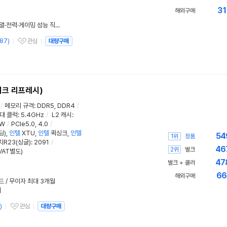
31
해외구매
14600KF 밸류팩 믿어도 될까? 발열·전력·게이밍 성능 직접 비교해보니...
87
)
관심
대량구매
관심상품
이크 리프레시)
/
메모리 규격
:
DDR5, DDR4
/
대 클럭
:
5.4GHz
/
L2 캐시
:
9W
/
PCIe5.0, 4.0
/
딩)
,
인텔
XTU
,
인텔
퀵싱크,
인텔
54
1위
정품
R23(싱글)
:
2091
/
46
2위
벌크
VAT별도)
47
벌크 + 쿨러
66
해외구매
드 / 무이자 최대 3개월
리
)
관심
대량구매
관심상품