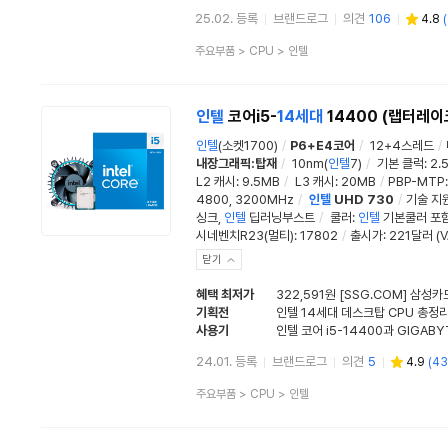
25.02. 등록
브랜드로그
의견
106
4.8
(
상
주요부품
>
CPU
>
인텔
품
분
류
인텔
코어i5-
14세대
14400 (랩터레이
인텔
(소켓1700)
/
P6+E4코어
/
12+4스레드
/
내장그래픽:탑재
/
10nm(
인텔
7)
/
기본 클럭
:
2.
L2 캐시
:
9.5MB
/
L3 캐시
:
20MB
/
PBP-MTP
4800, 3200MHz
/
인텔
UHD 730
/
기술 지
싱크,
인텔
딥러닝부스트
/
쿨러
:
인텔
기본쿨러 포
시네벤치R23(멀티)
:
17802
/
출시가: 221달러 (
닫기
혜택 최저가
322,591원 [SSG.COM] 삼성카
기획전
인텔 14세대 데스크탑 CPU 총정
사용기
24.01. 등록
브랜드로그
의견
5
4.9
(
43
상
주요부품
>
CPU
>
인텔
품
분
류