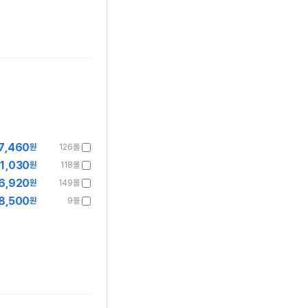
7,460
원
126몰
1,030
원
118몰
6,920
원
149몰
8,500
원
9몰