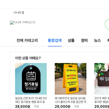
일요일 : 다나와 통합검색
검색될 최소 가격 입력
검색될 최대 가격 입력
별점
별점
별점
별점
별점
별점
별점
별점
별점
별점
별점
별점
리뷰수
리뷰수
리뷰수
리뷰수
리뷰수
리뷰수
리뷰수
리뷰수
리뷰수
리뷰수
리뷰수
리뷰수
서비스
다나와 앱
전체 카테고리
통합검색
상품
장터
뉴스
이런 상품 어때요?
일요일 간판 B 01 안내판 S3
정기휴무안내 일요일 감사합
2013 매주
182 정기휴일 팻말 표지 표
니다 플라스틱 A형 입간판 주
표지판 영업시
지판
문제작 접이식 이동식 PE 안
클로즈 팻말 
28,500
29,000
29,000
원
무료
원
무료