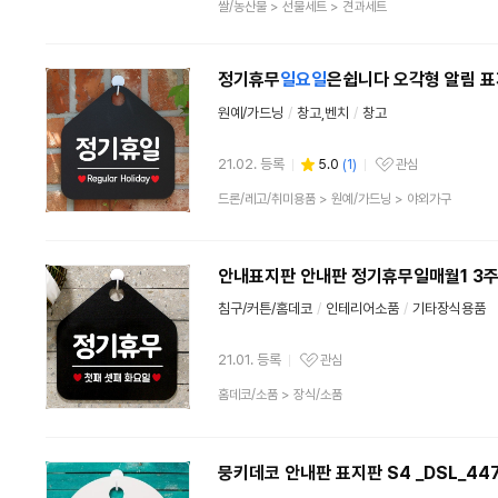
상
쌀/농산물
>
선물세트
>
견과세트
품
분
류
정기휴무
일요일
은쉽니다 오각형 알림 표
원예/가드닝
/
창고,벤치
/
창고
21.02. 등록
5.0
(
1
)
관심
관심상품
상
드론/레고/취미용품
>
원예/가드닝
>
야외가구
품
분
류
안내표지판 안내판 정기휴무일매월1 3
침구/커튼/홈데코
/
인테리어소품
/
기타장식용품
21.01. 등록
관심
관심상품
상
홈데코/소품
>
장식/소품
품
분
류
뭉키데코 안내판 표지판 S4 _DSL_44