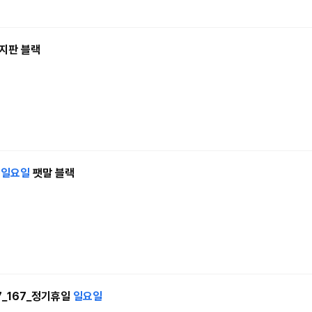
지판 블랙
주
일요일
팻말 블랙
7_167_정기휴일
일요일