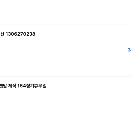
산 1306270238
3
팻말 제작 164정기휴무일