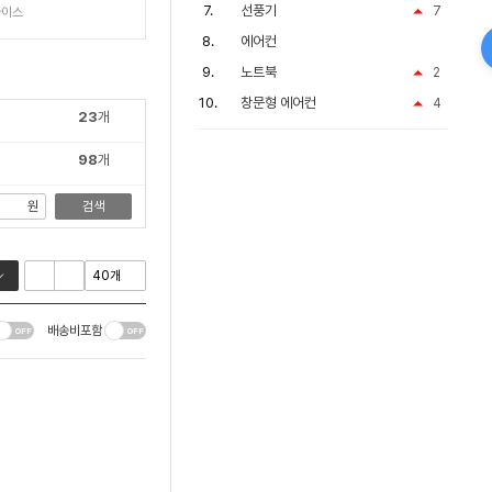
정기휴무 안내문구 문팻말
선풍기
7
라이스
문 휴무안내 가게안내판
팻말 식당안내문 식당안
에어컨
 식당표지판 안내
노트북
2
창문형 에어컨
4
23
개
98
개
원
검색
배송비포함