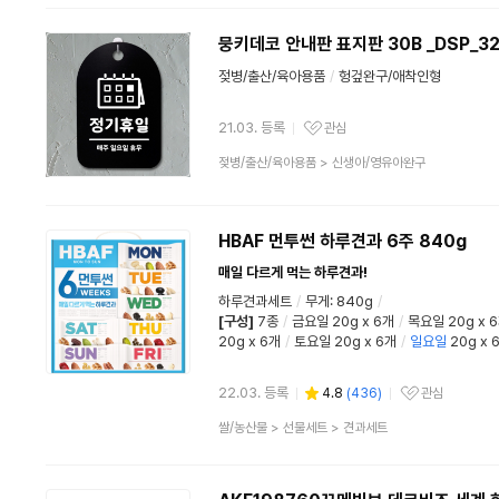
분
류
뭉키데코 안내판 표지판 30B _DSP_
젖병/출산/육아용품
/
헝겊완구/애착인형
21.03. 등록
관심
관심상품
상
젖병/출산/육아용품
>
신생아/영유아완구
품
분
류
HBAF 먼투썬 하루견과 6주 840g
매일 다르게 먹는 하루견과!
하루견과세트
/
무게: 840g
/
[구성]
7종
/
금요일 20g x 6개
/
목요일 20g x 
20g x 6개
/
토요일 20g x 6개
/
일요일
20g x 
22.03. 등록
4.8
(
436
)
관심
관심상품
상
쌀/농산물
>
선물세트
>
견과세트
품
분
류