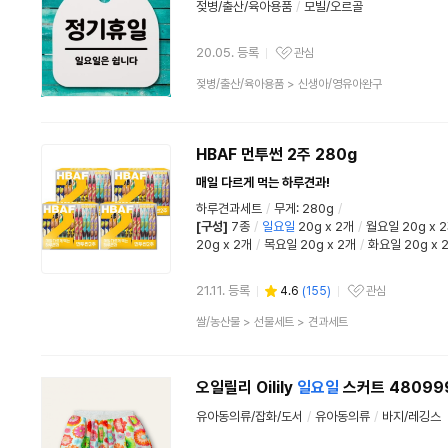
젖병/출산/육아용품
/
모빌/오르골
20.05. 등록
관심
관심상품
상
젖병/출산/육아용품
>
신생아/영유아완구
품
분
류
HBAF 먼투썬 2주 280g
매일 다르게 먹는 하루견과!
하루견과세트
/
무게: 280g
/
[구성]
7종
/
일요일
20g x 2개
/
월요일 20g x 
20g x 2개
/
목요일 20g x 2개
/
화요일 20g x 
21.11. 등록
4.6
(
155
)
관심
관심상품
상
쌀/농산물
>
선물세트
>
견과세트
품
분
류
오일릴리 Oilily
일요일
스커트 48099
유아동의류/잡화/도서
/
유아동의류
/
바지/레깅스