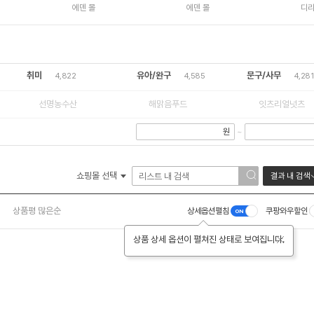
mm x
문 
에덴 몰
에덴 몰
디
안내
가게
내판
취미
유아/완구
문구/사무
4,822
4,585
4,281
선명농수산
해맑음푸드
잇츠리얼넛츠
원
~
쇼핑몰 선택
결과 내 검색
상품평 많은순
상세옵션펼침
쿠팡와우할인
상품 상세 옵션이 펼쳐진 상태로 보여집니다.