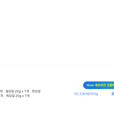
New 새로워진 상품
7개
/
월요일 20g x 7개
/
화요일
3
1개
3,183원/100g
7개
/
목요일 20g x 7개