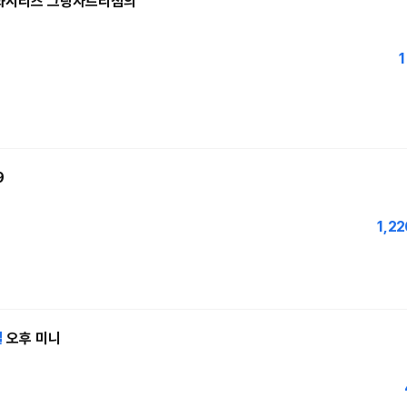
 화시리즈 그랑자트리섬의
1
9
1,22
일
오후 미니