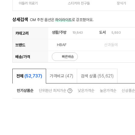
내판 중 단면
아들러 의료기
스티커와 친구들
장식가
상세검색
CM 추천 옵션은
하이라이트
로 강조했어요.
생활/주방
도서
19,843
5,893
카테고리
HBAF
산과들에
브랜드
배송/가격
빠른배송
전체
(52,737)
가격비교
(47)
검색 상품
(55,621)
인기상품순
단위환산 최저가순
낮은가격순
높은가격순
신상품순