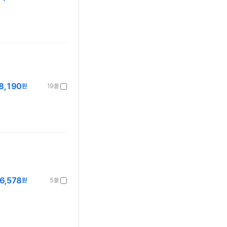
8,190
원
19몰
6,578
원
5몰