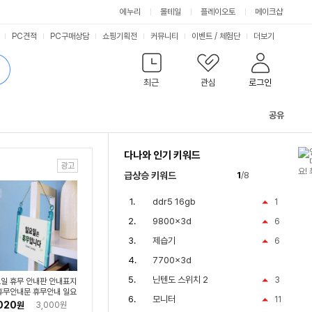
싫어요
좋아요
에누리
몰테일
플레이오토
메이크샵
PC견적
PC구매상담
쇼핑기획전
커뮤니티
이벤트
/
체험단
더보기
최근
관심
로그인
공유
관
련
다나와 인기 키워드
컨
텐
급상승 키워드
1
/8
츠
ddr5 16gb
1
9800x3d
6
제습기
6
7700x3d
닌텐도 스위치 2
3
일 휴무 안내판 안내표지
휴무안내문 휴무안내 일요
모니터
11
무 휴무안내판 휴무안내
020
원
3,000원