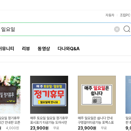
잇츠리얼넛츠
선명농수산
해맑음푸드
툴팁 보기
VS검색
산과들에
개 담김
삭제
검색
닫기
닫기
자동차
조립PC
커뮤니티
리뷰
동영상
다나와Q&A
 일요일 정기휴무
매주 토요일 일요일 정기휴무
매주 일요일은 쉽니다 안내
일요
간 안내판 오픈
표시표기 타공가능 도어사인
구멍걸이타공가능 포맥스표
판 
안내문 제작
포맥스 표지판 450x300
지판 450x300mm X
일휴
23,900
23,900
9,
원
4,000원
원
무료
원
무료