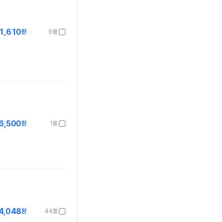
1,610
원
6몰
6,500
원
1몰
4,048
원
44몰