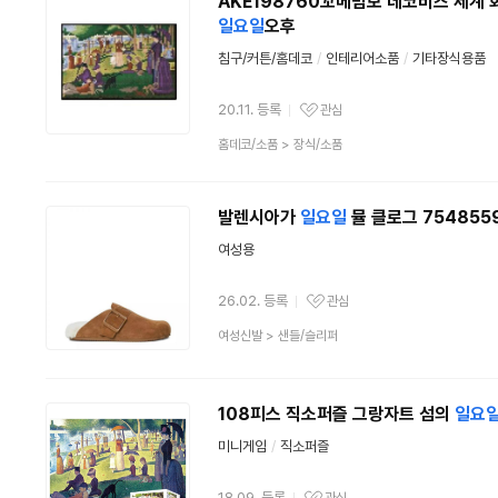
AKE198760꼬메빔보 데코비즈 세계
일요일
오후
침구/커튼/홈데코
/
인테리어소품
/
기타장식용품
20.11. 등록
관심
관심상품
상
홈데코/소품
>
장식/소품
품
분
류
발렌시아가
일요일
뮬 클로그 754855
여성용
26.02. 등록
관심
관심상품
상
여성신발
>
샌들/슬리퍼
품
분
류
108피스 직소퍼즐 그랑자트 섬의
일요
미니게임
/
직소퍼즐
18.09. 등록