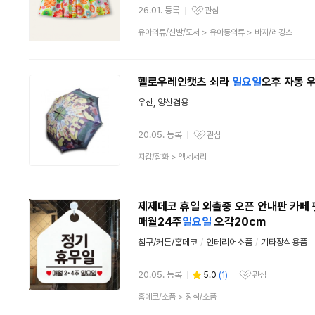
26.01. 등록
관심
관심상품
상
유아의류/신발/도서
>
유아동의류
>
바지/레깅스
품
분
류
헬로우레인캣츠 쇠라
일요일
오후 자동 우
우산, 양산겸용
20.05. 등록
관심
관심상품
상
지갑/잡화
>
액세서리
품
분
류
제제데코 휴일 외출중 오픈 안내판 카페 
매월24주
일요일
오각20cm
침구/커튼/홈데코
/
인테리어소품
/
기타장식용품
20.05. 등록
5.0
(
1
)
관심
관심상품
상
홈데코/소품
>
장식/소품
품