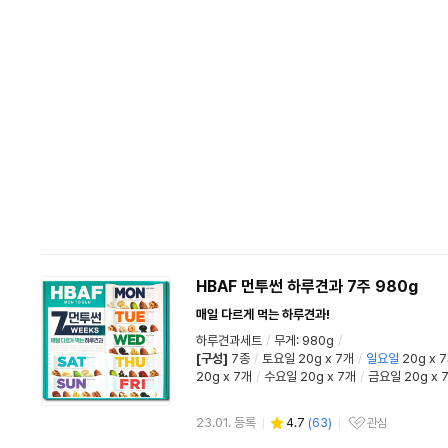
HBAF 먼투썬 하루견과 7주 980g
매일 다르게 먹는 하루견과!
하루견과세트
/
무게: 980g
/
[구성]
7종
/
토요일 20g x 7개
/
일요일
20g x 
20g x 7개
/
수요일 20g x 7개
/
금요일 20g x 
23.01. 등록
4.7
(
63
)
관심
관심상품