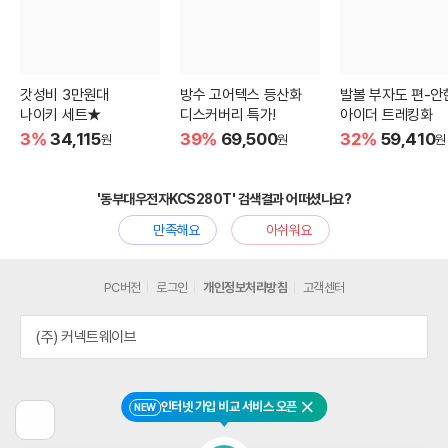
갓성비 3만원대
방수 고어텍스 등산화
발볼 부자도 편-안
나이키 세트★
디스커버리 특가!
아이더 트레킹화
3%
34,115
39%
69,500
32%
59,410
원
원
원
'동부대우전자KCS280T' 검색결과 어떠셨나요?
만족해요
아쉬워요
PC버전
로그인
개인정보처리방침
고객센터
(주) 커넥트웨이브
인터넷 가입 비교 서비스 오픈
NEW
닫기
이
전