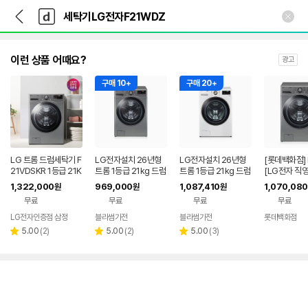
뒤
다
본문 바로가기
다
로
나
나
가
와
와
기
메
인
이런 상품 어때요?
광고
구매 10+
구매 20+
LG 트롬 드럼세탁기 F
LG전자설치 26년형
LG전자설치 26년형
[롯데백화점]
21VDSKR 1등급 21K
트롬 1등급 21kg 드럼
트롬 1등급 21kg 드럼
[LG전자 직영
G 실버
세탁기 F21VDSKR 스
세탁기 F21WDLPR
롬 세탁기 F2
1,322,000
969,000
1,087,410
1,070,080
원
원
원
테인리스실버
화이트
LE1221169
무료
무료
무료
무료
LG전자인증점 삼정
블라썸가전
블라썸가전
롯데백화점
네이버
네이버
리
리
페이
리
페이
5.00
(
2
)
5.00
(
2
)
5.00
(
3
)
별
별
별
뷰
뷰
뷰
점
점
점
수
수
수