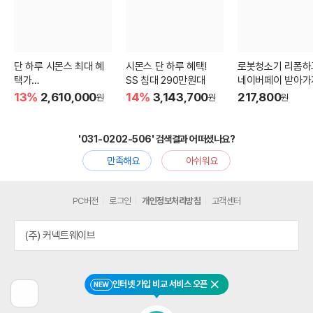
단 하루 시몬스 최대 혜
시몬스 단 하루 혜택!
로봇청소기 리폼
택가
SS 침대 290만원대
네이버페이 받아가
침대+협탁 230만원대
13%
2,610,000
14%
3,143,700
217,800
원
원
원
'031-0202-506' 검색결과 어떠셨나요?
만족해요
아쉬워요
PC버전
로그인
개인정보처리방침
고객센터
(주) 커넥트웨이브
인터넷 가입 비교 서비스 오픈
NEW
닫기
이
전