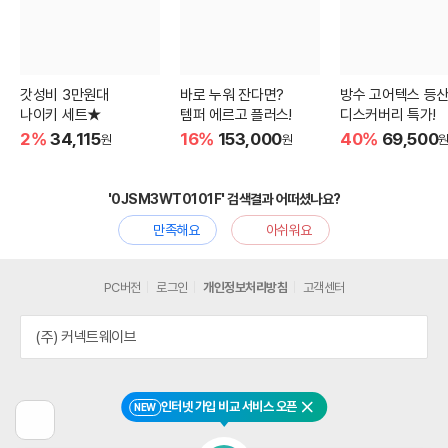
갓성비 3만원대
바로 누워 잔다면?
방수 고어텍스 등
나이키 세트★
템퍼 에르고 플러스!
디스커버리 특가!
2%
34,115
16%
153,000
40%
69,500
원
원
'0JSM3WT0101F' 검색결과 어떠셨나요?
만족해요
아쉬워요
PC버전
로그인
개인정보처리방침
고객센터
(주) 커넥트웨이브
인터넷 가입 비교 서비스 오픈
NEW
닫기
이
전