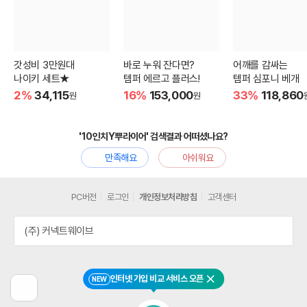
갓성비 3만원대
바로 누워 잔다면?
어깨를 감싸는
나이키 세트★
템퍼 에르고 플러스!
템퍼 심포니 베개
2%
34,115
16%
153,000
33%
118,860
원
원
'10인치Y뿌라이어' 검색결과 어떠셨나요?
만족해요
아쉬워요
PC버전
로그인
개인정보처리방침
고객센터
(주) 커넥트웨이브
인터넷 가입 비교 서비스 오픈
NEW
닫기
이
전