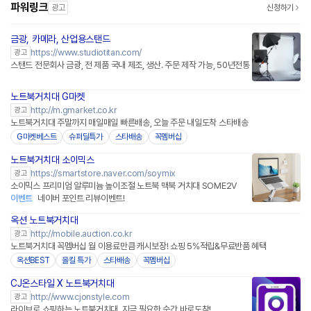
파워링크
광고
신청하기
금광, 카메라, 산업용스탠드
https://www.studiotitan.com/
광고
스탠드 전문회사 금광, 전 제품 국내 제조, 생산. 주문 제작 가능, 50년전통
노트북거치대 G마켓
http://m.gmarket.co.kr
광고
노트북거치대 주말까지 매일매일 빠른배송, 오늘 주문 내일도착 스타배송
G마켓베스트
슈퍼딜특가
스타배송
꼭멤버십
노트북거치대 소이믹스
네이버페이 플러스
https://smartstore.naver.com/soymix
광고
소이믹스 프리미엄 알루미늄 높이조절 노트북 맥북 거치대 SOME2V
이벤트
네이버 포인트 리뷰이벤트!
옥션 노트북거치대
http://mobile.auction.co.kr
광고
노트북거치대 꼭멤버십 월 이용료만큼 캐시보장! 쇼핑 5%적립&무료반품 혜택
옥션BEST
올킬 특가
스타배송
꼭멤버십
CJ온스타일 X 노트북거치대
네이버페이
http://www.cjonstyle.com
광고
라이브로 쇼핑하는 노트북거치대, 지금 필요한 순간 바로도착!