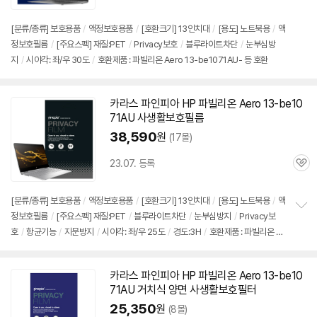
심
[분류/종류] 보호용품
/
액정보호용품
/
[호환크기] 13인치대
/
[용도] 노트북용
/
액
정보호필름
/
[주요스펙] 재질:PET
/
Privacy보호
/
블루라이트차단
/
눈부심방
지
/
시야각: 좌/우 30도
/
호환제품 : 파빌리온 Aero 13-be1071AU- 등 호환
카라스 파인피아 HP 파빌리온 Aero 13-be10
71AU 사생활보호필름
38,590
원
(17몰)
23.07. 등록
관
심
[분류/종류] 보호용품
/
액정보호용품
/
[호환크기] 13인치대
/
[용도] 노트북용
/
액
정보호필름
/
[주요스펙] 재질:PET
/
블루라이트차단
/
눈부심방지
/
Privacy보
정
호
/
항균기능
/
지문방지
/
시야각: 좌/우 25도
/
경도:3H
/
호환제품 : 파빌리온 A
보
펼
ero 13-be1071AU- 등 호환
치
기
카라스 파인피아 HP 파빌리온 Aero 13-be10
71AU 거치식 양면 사생활보호필터
25,350
원
(8몰)