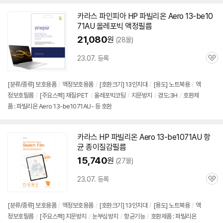
카라스 파인피아 HP 파빌리온 Aero 13-be10
71AU 올레포빅 액정필름
21,080
원
(28몰)
23.07. 등록
관
심
[분류/종류] 보호용품
/
액정보호용품
/
[호환크기] 13인치대
/
[용도] 노트북용
/
액
정보호필름
/
[주요스펙] 재질:PET
/
올레포빅코팅
/
지문방지
/
경도:3H
/
호환제
품 : 파빌리온 Aero 13-be1071AU- 등 호환
카라스 HP 파빌리온 Aero 13-be1071AU 항
균 종이질감필름
15,740
원
(27몰)
23.07. 등록
관
심
[분류/종류] 보호용품
/
액정보호용품
/
[호환크기] 13인치대
/
[용도] 노트북용
/
액
정보호필름
/
[주요스펙] 지문방지
/
눈부심방지
/
항균기능
/
호환제품 : 파빌리온