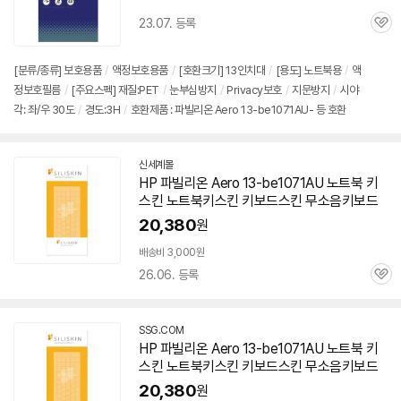
23.07. 등록
관
심
[분류/종류] 보호용품
/
액정보호용품
/
[호환크기] 13인치대
/
[용도] 노트북용
/
액
정보호필름
/
[주요스펙] 재질:PET
/
눈부심방지
/
Privacy보호
/
지문방지
/
시야
각: 좌/우 30도
/
경도:3H
/
호환제품 : 파빌리온 Aero 13-be1071AU- 등 호환
신세계몰
HP 파빌리온 Aero 13-be1071AU 노트북 키
스킨 노트북키스킨 키보드스킨 무소음키보드
20,380
원
배송비 3,000원
26.06. 등록
관
심
SSG.COM
HP 파빌리온 Aero 13-be1071AU 노트북 키
스킨 노트북키스킨 키보드스킨 무소음키보드
20,380
원