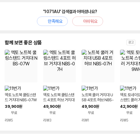
'1071AU' 검색결과 어떠셨나요?
만족해요
아쉬워요
함께 보면 좋은 상품
광고
엑토 노트북 쿨링스탠
엑토 노트북 쿨링스탠
노트북 쿨러 거치대 U
엑토 토네이도
드 거치대 NBS-07W
드 4포트 허브 거치대
SB 4포트 허브 NBS-
스탠드 쿨러 
NBS-07H
07H
BS-09WH
39,900
49,900
49,900
42,900
원
원
원
원
무료
무료
무료
무료
리뷰
5
리뷰
3
리뷰
1
리뷰
5