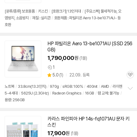
심
[분류/종류] 보호용품
/
키스킨
/
[호환크기] 13인치대
/
[주요스펙] 물세척가능, 오
염방지, 소음방지
/
재질 : 실리콘
/
호환제품 : 파빌리온 Aero 13-be1071AU- 등
호환
HP 파빌리온 Aero 13-be1071AU (SSD 256
GB)
1,790,000
원
(1몰)
1
상
상
5.0
(
1)
22.09. 등록
품
관
별
의
품
심
점
견
노트북
/
33.8cm(13.3인치)
/
970g
/
sRGB: 100%
/
400nit
/
AMD
/
라이젠
리
5-4세대
/
5625U (2.3GHz)
/
Radeon Graphics
/
16GB
/
램 교체: 불가능
/
정
뷰
용량: 256GB
보
펼
치
기
카라스 파인피아 HP 14s-fq1071AU 문자 키
스킨
17,900
원
(1몰)