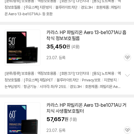
[분류/종류] 보호용품
/
액정보호용품
/
[호환크기] 13인치대
/
[용도] 노트북용
/
액
정보호필름
/
[주요스펙] 지문방지
/
블루라이트차단
/
경도:3H
/
호환제품 : 파빌리
온 Aero 13-be1071AU- 등 호환
카라스 HP 파빌리온 Aero 13-be1071AU 흡
착식 정보보호필름
35,450
원
(4몰)
23.07. 등록
관
심
[분류/종류] 보호용품
/
액정보호용품
/
[호환크기] 13인치대
/
[용도] 노트북용
/
액
정보호필름
/
[주요스펙] 재질:PET
/
블루라이트차단
/
Privacy보호
/
지문방지
/
정
눈부심방지
/
항균기능
/
시야각: 좌/우 25도
/
경도:3H
/
호환제품 : 파빌리온 Aer
보
펼
o 13-be1071AU- 등 호환
치
기
카라스 HP 파빌리온 Aero 13-be1071AU 거
치식 사생활보호필터
57,657
원
(1몰)
23.07. 등록
관