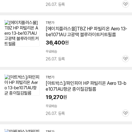
26.07. 등록
관
심
11번가
[에이치플러스몰]TBZ HP 파빌리온 Aero 13-
be1071AU 고광택 블루라이트커트필름
36,400
원
무료배송
26.07. 등록
관
심
11번가
[아트박스]/파인피아 HP 파빌리온 Aero 13-b
e1071AU항균 종이질감필름
19,270
원
무료배송
26.07. 등록
관
심
11번가