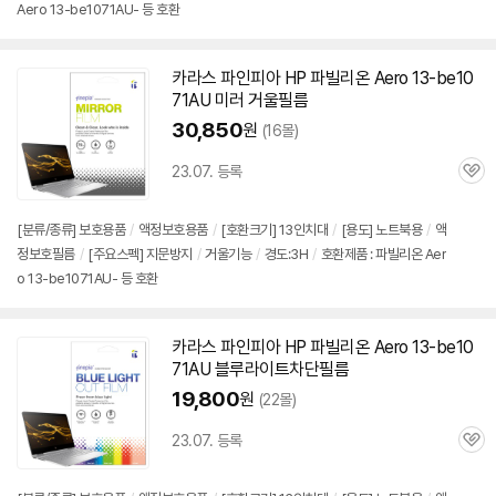
Aero 13-be1071AU- 등 호환
카라스 파인피아 HP 파빌리온 Aero 13-be10
71AU 미러 거울필름
30,850
원
(16몰)
23.07. 등록
관
심
[분류/종류] 보호용품
/
액정보호용품
/
[호환크기] 13인치대
/
[용도] 노트북용
/
액
정보호필름
/
[주요스펙] 지문방지
/
거울기능
/
경도:3H
/
호환제품 : 파빌리온 Aer
o 13-be1071AU- 등 호환
카라스 파인피아 HP 파빌리온 Aero 13-be10
71AU 블루라이트차단필름
19,800
원
(22몰)
23.07. 등록
관
심