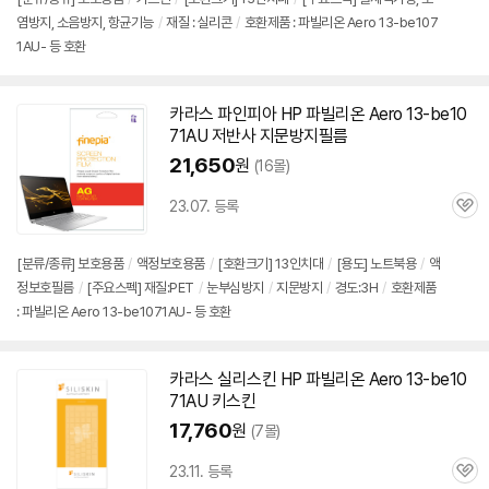
염방지, 소음방지, 항균기능
/
재질 : 실리콘
/
호환제품 : 파빌리온 Aero 13-be107
1AU- 등 호환
카라스 파인피아 HP 파빌리온 Aero 13-be10
71AU 저반사 지문방지필름
21,650
원
(16몰)
23.07. 등록
관
심
[분류/종류] 보호용품
/
액정보호용품
/
[호환크기] 13인치대
/
[용도] 노트북용
/
액
정보호필름
/
[주요스펙] 재질:PET
/
눈부심방지
/
지문방지
/
경도:3H
/
호환제품
: 파빌리온 Aero 13-be1071AU- 등 호환
카라스 실리스킨 HP 파빌리온 Aero 13-be10
71AU 키스킨
17,760
원
(7몰)
23.11. 등록
관