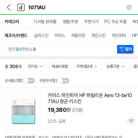
뒤
다
본문 바로가기
다
로
나
나
가
와
와
상
기
메
카테고리
디지털 완제품
생활/주방
주변기기
PC 주요 부품
복
세
인
검
색
제조사/브랜드
실리스킨
카라스
파빌리온
파인스킨
파인피아
HP
인기 옵션
우선 노출
필터
총
306
개
인기순
배송비포함
가격대검색
상품구분
결
상세옵션펼침
쿠팡와우할인
설치 환경·지역에 따라
카라스 파인피아 HP 파빌리온 Aero 13-be10
닫
배송·설치비가 달라집니다.
71AU 항균 키스킨
기
19,380
원
(25몰)
23.11. 등록
관
심
[분류/종류] 보호용품
/
키스킨
/
[호환크기] 13인치대
/
[주요스펙] 물세척가능, 오