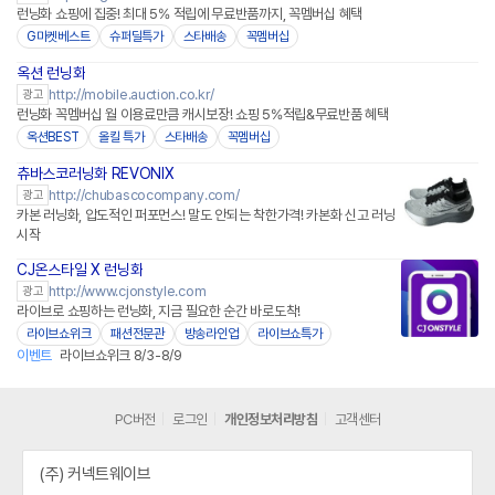
런닝화 쇼핑에 집중! 최대 5% 적립에 무료반품까지, 꼭멤버십 혜택
G마켓베스트
슈퍼딜특가
스타배송
꼭멤버십
옥션 런닝화
http://mobile.auction.co.kr/
광고
런닝화 꼭멤버십 월 이용료만큼 캐시보장! 쇼핑 5%적립&무료반품 혜택
옥션BEST
올킬 특가
스타배송
꼭멤버십
츄바스코러닝화 REVONIX
네이버페이 플러스
http://chubascocompany.com/
광고
카본 러닝화, 압도적인 퍼포먼스! 말도 안되는 착한가격! 카본화 신고 러닝
시작
CJ온스타일 X 런닝화
네이버페이
http://www.cjonstyle.com
광고
라이브로 쇼핑하는 런닝화, 지금 필요한 순간 바로도착!
라이브쇼위크
패션전문관
방송라인업
라이브쇼특가
이벤트
라이브쇼위크 8/3-8/9
PC버전
로그인
개인정보처리방침
고객센터
(주) 커넥트웨이브