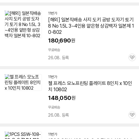
심
11번가
[해외] 일본직배송 사지 도키 공방 도자기 토기
8 No 1.5L 3~4인용 얕은형 상감백자 일본제
1
0-802
180,690
원
무료배송
26.08. 등록
관
심
11번가
젤 프레스 모노프린팅 플레이트 8인치 x 10인
치
10802
148,050
원
무료배송
26.08. 등록
관
심
11번가