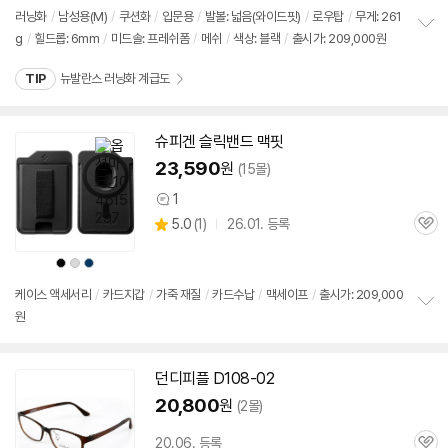
러닝화
/
남성용(M)
/
쿠션화
/
입문용
/
발볼: 넓음(와이드핏)
/
로우탑
/
무게: 261
g
/
힐드롭: 6mm
/
미드솔: 프레쉬폼
/
메쉬
/
색상: 블랙
/
출시가: 209,000원
정
보
TIP
뉴발란스 러닝화 계급도
펼
치
기
슈피겐 슬릭밴드 맥핏
23,590
원
(15몰)
1
상
상
5.0
(
1)
26.01. 등록
품
관
별
의
품
심
점
견
상
상
상
리
품
품
품
색
색
색
뷰
상
상
상
케이스 액세서리
/
카드지갑
/
가죽 재질
/
카드수납
/
맥세이프
/
출시가: 209,000
원
정
보
펼
치
던디피플 D
108-02
기
20,800
원
(2몰)
20.06. 등록