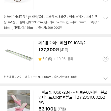
관
심
안경테
/
남녀공용
/
[프레임] 뿔테
/
프레임 소재: 울템
/
형태: 스퀘어
/
프레임 색
상: 브라운
/
[길이] 전체: 135mm, 렌즈가로: 52mm, 렌즈세로: 32mm, 코브릿지:
정
18mm, 다리길이: 135mm
/
출시가: 209,000원
보
펼
치
기
페스툴 가이드 레일 FS
1080/2
137,300
원
(41몰)
상
5.0
(
5)
19.06. 등록
관
별
품
심
점
리
뷰
관련용품
/
가이드레일
/
크기:1.080mm
/
출시가: 209,000원
정
보
바이로쏘 10687284- 세이브존03새틴리본포
펼
인티드토3.0cm뷸블로퍼 BY 23S
10802
BB
치
기
4W
53,100
원
(17몰)