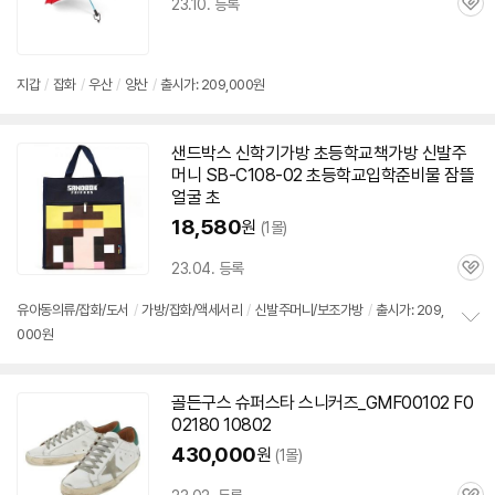
23.10. 등록
관
심
지갑
/
잡화
/
우산
/
양산
/
출시가: 209,000원
샌드박스 신학기가방 초등학교책가방 신발주
머니 SB-C
108-02
초등학교입학준비물 잠뜰
얼굴 초
18,580
원
(1몰)
23.04. 등록
관
심
유아동의류/잡화/도서
/
가방/잡화/액세서리
/
신발주머니/보조가방
/
출시가: 209,
000원
정
보
펼
치
골든구스 슈퍼스타 스니커즈_GMF00102 F0
기
02180
10802
430,000
원
(1몰)