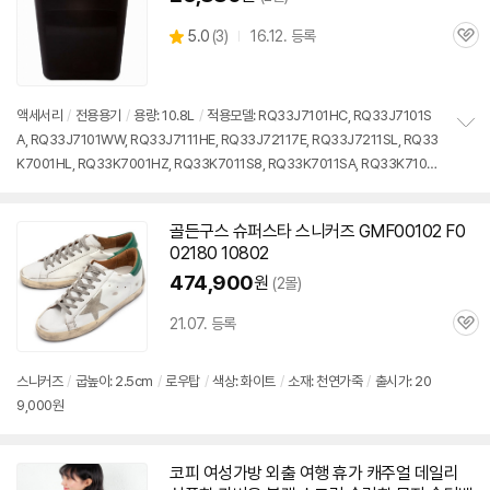
상
5.0
(
3)
16.12. 등록
관
별
품
심
점
리
뷰
액세서리
/
전용용기
/
용량: 10.8L
/
적용모델: RQ33J7101HC, RQ33J7101S
A, RQ33J7101WW, RQ33J7111HE, RQ33J72117E, RQ33J7211SL, RQ33
정
K7001HL, RQ33K7001HZ, RQ33K7011S8, RQ33K7011SA, RQ33K7101S
보
펼
5, RQ33K7101SA, RQ33K71117L, RQ33K71217F, RQ33K71217X
/
출시
치
가: 209,000원
기
골든구스 슈퍼스타 스니커즈 GMF00102 F0
02180
10802
474,900
원
(2몰)
21.07. 등록
관
심
스니커즈
/
굽높이: 2.5cm
/
로우탑
/
색상: 화이트
/
소재: 천연가죽
/
출시가: 20
9,000원
코피 여성가방 외출 여행 휴가 캐주얼 데일리