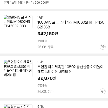
팔찌
/
소재: 14K
/
출시가: 209,000원
11번가
1080v15 로고 스니커즈 M
10802
HR TP450
821388
342,160
원
무료배송
26.08. 등록
관
심
G마켓
포인원 아기체육관
10802
출산선물 아기놀이
매트 플레이짐 베이비짐
89,870
원
무료배송
26.08. 등록
관
심
G마켓