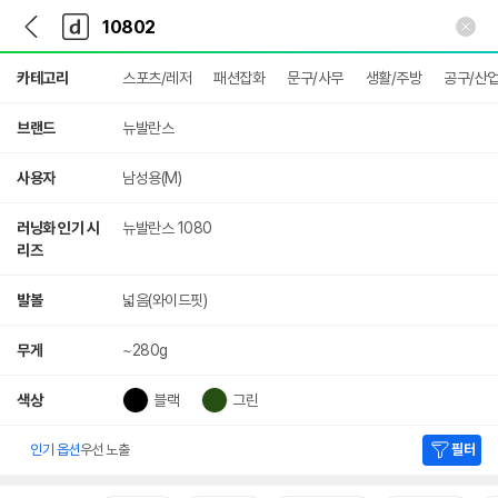
뒤
다
본문 바로가기
다
로
나
나
가
와
와
상
기
메
카테고리
스포츠/레저
패션잡화
문구/사무
생활/주방
공구/산
세
인
검
색
브랜드
뉴발란스
사용자
남성용(M)
러닝화 인기 시
뉴발란스 1080
리즈
발볼
넓음(와이드핏)
무게
~280g
색상
블랙
그린
인기 옵션
우선 노출
필터