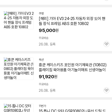
심
쿠팡
[해외] 기아 EV3 24-25 자동차 외장 도어 핸
들 장식 프레임 ABS 호환
10802
95,000
원
무료배송
26.08. 등록
관
심
옥션
흥쿤 케이스키즈 포인원 아기체육관 (
10802
)
플레이짐 육아용품 아기놀이매트 신생아놀이
91,920
원
무료배송
26.08. 등록
관
심
11번가
15 톱니 DC 모터 GSR
10802
Li 무선 드릴 드