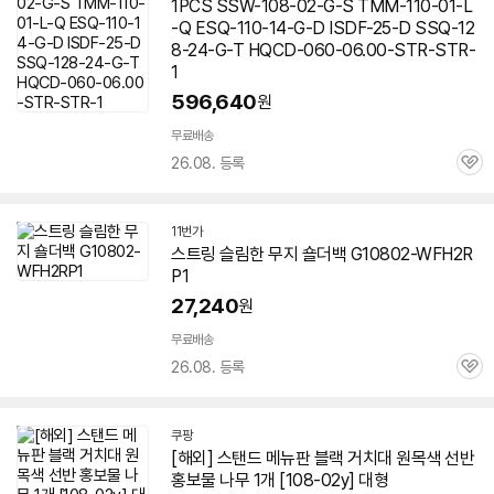
1PCS SSW-
108-02
-G-S TMM-110-01-L
-Q ESQ-110-14-G-D ISDF-25-D SSQ-12
8-24-G-T HQCD-060-06.00-STR-STR-
1
596,640
원
무료배송
26.08. 등록
관
심
11번가
스트링 슬림한 무지 숄더백 G
10802
-WFH2R
P1
27,240
원
무료배송
26.08. 등록
관
심
쿠팡
[해외] 스탠드 메뉴판 블랙 거치대 원목색 선반
홍보물 나무 1개 [
108-02
y] 대형