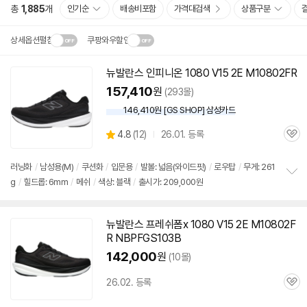
총
1,885
개
인기순
배송비포함
가격대검색
상품구분
상세옵션펼침
쿠팡와우할인
설치 환경·지역에 따라
뉴발란스 인피니온 1080 V15 2E M
10802
FR
닫
배송·설치비가 달라집니다.
157,410
원
(293몰)
기
146,410원 [GS SHOP] 삼성카드
상
4.8
(
12)
26.01. 등록
관
별
품
심
점
리
러닝화
/
남성용(M)
/
쿠션화
/
입문용
/
발볼: 넓음(와이드핏)
/
로우탑
/
무게: 261
뷰
g
/
힐드롭: 6mm
/
메쉬
/
색상: 블랙
/
출시가: 209,000원
정
보
펼
치
뉴발란스 프레쉬폼x 1080 V15 2E M
10802
F
기
R NBPFGS103B
142,000
원
(10몰)
26.02. 등록
관
심