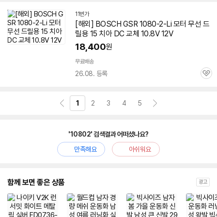
11번가
[해외] BOSCH GSR
1080-2
-Li 모터 무선 드
릴용 15 치아 DC 교체 10.8V 12V
18,400
원
무료배송
26.08. 등록
관
심
1
2
3
4
5
'10802' 검색결과 어떠셨나요?
만족해요
아쉬워요
함께 보면 좋은 상품
광고