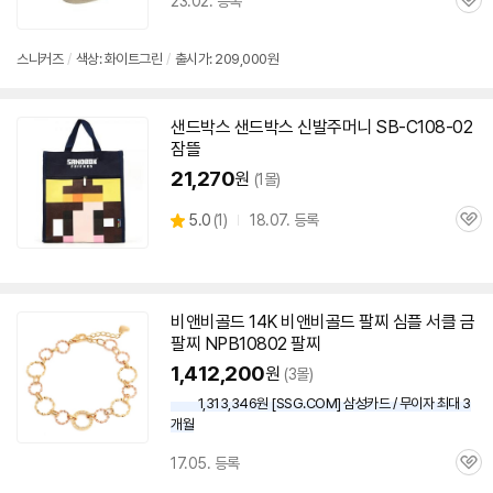
23.02. 등록
관
심
스니커즈
/
색상: 화이트그린
/
출시가: 209,000원
샌드박스 샌드박스 신발주머니 SB-C
108-02
잠뜰
21,270
원
(1몰)
상
5.0
(
1)
18.07. 등록
관
별
품
심
점
리
뷰
비앤비골드 14K 비앤비골드 팔찌 심플 서클 금
팔찌 NPB
10802
팔찌
1,412,200
원
(3몰)
1,313,346원 [SSG.COM] 삼성카드 / 무이자 최대 3
개월
17.05. 등록
관
심