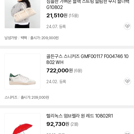
심플한 가벼운 블랙 스트링 슬림한 무지 숄더백
G
10802
21,510
원
(15몰)
24.07. 등록
관
심
남성가방
/
백팩
/
출시가: 209,000원
골든구스 스니커즈 GMF00117 F004746
10
802
WH
722,000
원
(6몰)
24.02. 등록
관
심
스니커즈
/
출시가: 209,000원
헬리녹스 엄브렐라 원 레드
10802
R1
92,730
원
(2몰)