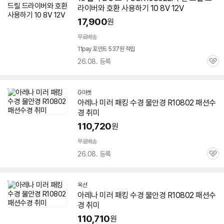
라이버와 호환 사용하기 10 8V 12V
17,900
원
무료배송
11pay 포인트 537원 적립
26.08. 등록
관
심
G마켓
아레나 미러 패킹 수경 물안경 R
10802
패션수
경 취미
110,720
원
무료배송
26.08. 등록
관
심
옥션
아레나 미러 패킹 수경 물안경 R
10802
패션수
경 취미
110,710
원