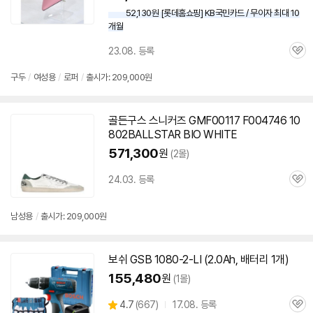
52,130원 [롯데홈쇼핑] KB국민카드 / 무이자 최대 10
개월
23.08. 등록
관
심
구두
/
여성용
/
로퍼
/
출시가: 209,000원
골든구스 스니커즈 GMF00117 F004746
10
802
BALLSTAR BIO WHITE
571,300
원
(2몰)
24.03. 등록
관
심
남성용
/
출시가: 209,000원
보쉬 GSB
1080-2
-LI (2.0Ah, 배터리 1개)
155,480
원
(1몰)
상
4.7
(
667)
17.08. 등록
관
별