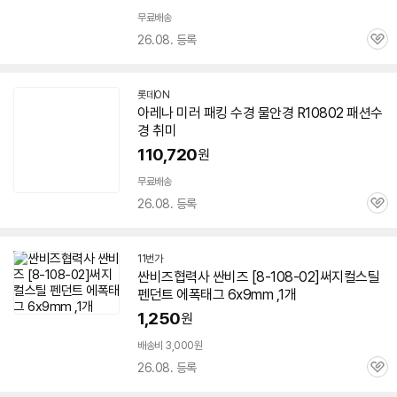
무료배송
26.08. 등록
관
심
롯데ON
아레나 미러 패킹 수경 물안경 R
10802
패션수
경 취미
110,720
원
무료배송
26.08. 등록
관
심
11번가
싼비즈협력사 싼비즈 [8-
108-02
]써지컬스틸
펜던트 에폭태그 6x9mm ,1개
1,250
원
배송비 3,000원
26.08. 등록
관
심