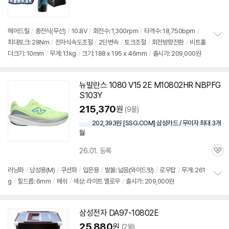
품
심
점
리
뷰
세부정보 열기/접기
해머드릴
/
충전식(무선)
/
10.8V
/
회전수: 1,300rpm
/
타격수: 18,750bpm
/
최대토크: 28Nm
/
전자식속도조절
/
2단변속
/
토크조절
/
회전방향전환
/
비트홀
정
더크기: 10mm
/
무게: 1.1kg
/
크기: 188 x 195 x 46mm
/
출시가: 209,000원
보
펼
치
기
뉴발란스 1080 V15 2E M
10802
HR NBPFG
S103Y
215,370
원
(9몰)
202,393원 [SSG.COM] 삼성카드 / 무이자 최대 3개
월
26.01. 등록
관
심
러닝화
/
남성용(M)
/
쿠션화
/
입문용
/
발볼: 넓음(와이드핏)
/
로우탑
/
무게: 261
g
/
힐드롭: 6mm
/
메쉬
/
색상: 라이트 옐로우
/
출시가: 209,000원
정
보
펼
치
삼성전자 DA97-
10802
E
기
25,880
원
(2몰)