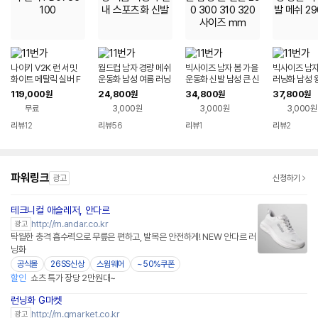
나이키 V2K 런 서밋
월드컵 남자 경량 메쉬
빅사이즈 남자 봄 가을
빅사이즈 남자
화이트 메탈릭 실버 F
운동화 남성 여름 러닝
운동화 신발 남성 큰 신
러닝화 남성 
D0736-100
화 실내 스포츠화 신발
발 290 300 310 32
즈 신발 메쉬 
119,000
24,800
34,800
37,800
원
원
원
원
0 사이즈 mm
0
무료
3,000원
3,000원
3,000원
리뷰
12
리뷰
56
리뷰
1
리뷰
2
파워링크
광고
신청하기
테크니컬 애슬레저, 안다르
네이버페이 플러스
http://m.andar.co.kr
광고
탁월한 충격 흡수력으로 무릎은 편하고, 발목은 안전하게! NEW 안다르 러
닝화
공식몰
26SS신상
스윔웨어
~50%쿠폰
할인
쇼츠 특가 장당 2만원대~
런닝화 G마켓
http://m.gmarket.co.kr
광고