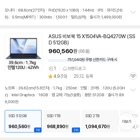
의
품
심
점
견
리
모니터
/
68.6cm(27인치)
/
FHD(1920 x 1080)
/
144Hz
/
IPS
/
와이드(16:
뷰
9)
/
0.5ms(MPRT)
/
300nits
/
1,500:1
/
틸트(상하)
/
출시가: 1,499,000원
정
보
펼
치
ASUS 비보북 15 X1504VA-BQ4270W (SS
기
D 512GB)
960,560
원
(68몰)
751,040원 쿠팡 신한카드 구매 시
와
우
1
브랜드로그
상
할
상
4.9
(
19)
25.12. 등록
품
인
관
별
의
가
품
심
점
견
노트북
/
39.62cm(15.6인치)
/
1.7kg
/
250nit
/
인텔
/
코어5
/
120U (5.0GH
리
z)
/
Intel Graphics
/
16GB
/
램 교체: 가능(1슬롯)
/
용량: 512GB
/
출시가: 89
정
뷰
9,000원
보
펼
치
SSD 512GB
SSD 1TB
SSD 2TB
SSD 4TB
기
더보기
960,560
968,890
1,094,670
1,749,
원
원
원
1위
2위