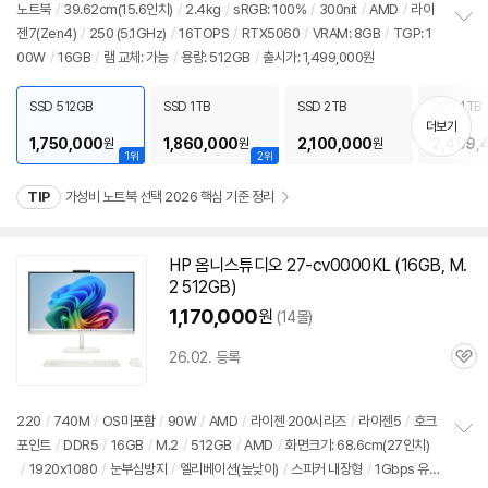
점
견
노트북
/
39.62cm(15.6인치)
/
2.4kg
/
sRGB: 100%
/
300nit
/
AMD
/
라이
리
젠7(Zen4)
/
250 (5.1GHz)
/
16TOPS
/
RTX5060
/
VRAM: 8GB
/
TGP: 1
정
뷰
00W
/
16GB
/
램 교체: 가능
/
용량: 512GB
/
출시가: 1,499,000원
보
펼
치
SSD 512GB
SSD 1TB
SSD 2TB
SSD 4TB
기
더보기
1,750,000
1,860,000
2,100,000
2,499,
원
원
원
1위
2위
TIP
가성비 노트북 선택 2026 핵심 기준 정리
HP 옴니스튜디오 27-cv0000KL (16GB, M.
2 512GB)
1,170,000
원
(14몰)
26.02. 등록
관
심
220
/
740M
/
OS미포함
/
90W
/
AMD
/
라이젠 200시리즈
/
라이젠5
/
호크
포인트
/
DDR5
/
16GB
/
M.2
/
512GB
/
AMD
/
화면크기: 68.6cm(27인치)
정
/
1920x1080
/
눈부심방지
/
엘리베이션(높낮이)
/
스피커 내장형
/
1Gbps 유
보