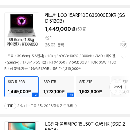
레노버 LOQ 15ARP10E 83S000E3KR (SS
D 512GB)
1,449,000
원
(50몰)
1
상
26.03. 등록
품
관
의
심
견
노트북
/
39.6cm(15.6인치)
/
1.8kg
/
sRGB: 100%
/
300nit
/
AMD
/
라이젠
7(Zen3+)
/
170 (4.75GHz)
/
RTX4050
/
VRAM: 6GB
/
TGP: 65W
/
16G
정
B
/
램 교체: 가능
/
용량: 512GB
/
출시가: 1,319,000원
보
펼
치
SSD 512GB
SSD 1TB
SSD 2TB
SSD 4TB
기
더보기
1,449,000
1,773,100
1,933,600
2,241,0
원
원
원
1위
2위
TIP
가성비 노트북 선택 2026 핵심 기준 정리
LG전자 울트라PC 15U50T-GA5HK (SSD 2
56GB)