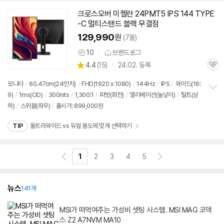
크로스오버 미켈란 24PMT5 IPS 144 TYPE
-C 멀티스탠드 블랙 무결점
129,990
원
(7몰)
10
브랜드로그
상
상
4.4
(
15)
24.02. 등록
품
관
별
의
품
심
점
견
모니터
/
60.47cm(24인치)
/
FHD(1920 x 1080)
/
144Hz
/
IPS
/
와이드(16:
리
9)
/
1ms(OD)
/
300nits
/
1,300:1
/
피벗(회전)
/
엘리베이션(높낮이)
/
틸트(상
정
뷰
하)
/
스위블(좌우)
/
출시가: 899,000원
보
펼
치
TIP
울트라와이드 vs 듀얼 용도에 맞게 선택하기
기
1
2
3
4
5
뉴스
141개
MSI가 떠먹여주는 가성비 셋팅 시스템. MSI MAG 코덱
스 Z2 A7NVM MA10