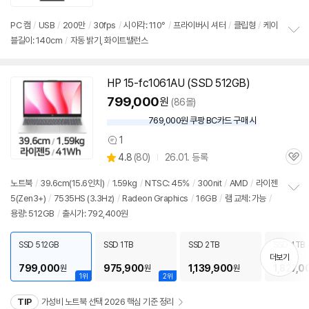
의
품
심
점
견
리
PC 캠
/
USB
/
200만
/
30fps
/
시야각: 110°
/
프라이버시 셔터
/
클립형
/
케이
뷰
블길이: 140cm
/
자동 밝기, 화이트밸런스
정
보
펼
치
HP 15-fc1061AU (SSD 512GB)
기
799,000
원
(86몰)
769,000원 쿠팡 BC카드 구매 시
와
우
1
상
할
상
4.8
(
80)
26.01. 등록
품
인
관
별
의
가
품
심
점
견
노트북
/
39.6cm(15.6인치)
/
1.59kg
/
NTSC: 45%
/
300nit
/
AMD
/
라이젠
리
5(Zen3+)
/
7535HS (3.3Hz)
/
Radeon Graphics
/
16GB
/
램 교체: 가능
/
정
뷰
용량: 512GB
/
출시가: 792,400원
보
펼
치
SSD 512GB
SSD 1TB
SSD 2TB
SSD 4TB
기
더보기
799,000
975,900
1,139,900
1,827,0
원
원
원
1위
2위
TIP
가성비 노트북 선택 2026 핵심 기준 정리