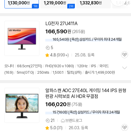
기
1,130,000
1,219,000
1,332,830
1,493,
원
원
원
1위
2위
LG전자 27U411A
166,590
원
(265몰)
165,540원 [옥션] 삼성카드 / 무이자 최대 24개월
5
상
상
4.8
(
999+)
25.08. 등록
품
관
별
의
품
심
점
견
모니터
/
68.5cm(27인치)
/
FHD(1920 x 1080)
/
120Hz
/
IPS
/
와이드
리
(16:9)
/
5ms(GTG)
/
250nits
/
1,500:1
/
틸트(상하)
/
출시가: 1,499,000원
정
뷰
보
펼
치
알파스캔 AOC 27E40L 게이밍 144 IPS 원형
기
편광 시력보호 AI HDR 무결점
166,020
원
(75몰)
157,160원 [옥션] 삼성카드 / 무이자 최대 24개월
21
브랜드로그
상
상
5.0
(
31)
26.03. 등록
품
관
별