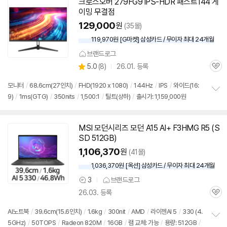
크로스오버 279FG9 iPS-HDR 패스트144 게
이밍 무결점
129,000
원
(35몰)
119,970원 [G마켓] 삼성카드 / 무이자 최대 24개월
브랜드로그
상
5.0
(
8)
26.01. 등록
관
별
품
심
점
모니터
/
68.6cm(27인치)
/
FHD(1920 x 1080)
/
144Hz
/
IPS
/
와이드(16:
리
9)
/
1ms(GTG)
/
350nits
/
1,500:1
/
틸트(상하)
/
출시가: 1,159,000원
정
뷰
보
펼
치
MSI 모던시리즈 모던 A15 AI+ F3HMG R5 (S
기
SD 512GB)
1,106,370
원
(41몰)
1,036,370원 [옥션] 삼성카드 / 무이자 최대 24개월
3
브랜드로그
상
26.03. 등록
품
관
의
심
견
AI노트북
/
39.6cm(15.6인치)
/
1.6kg
/
300nit
/
AMD
/
라이젠AI 5
/
330 (4.
5GHz)
/
50TOPS
/
Radeon 820M
/
16GB
/
램 교체: 가능
/
용량: 512GB
/
정