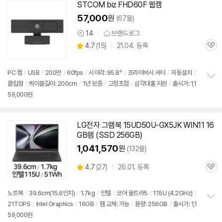
STCOM biz FHD60F 웹캠
57,000
원
(67몰)
14
브랜드로그
상
상
4.7
(
15)
21.04. 등록
품
관
별
의
품
심
점
견
리
PC 캠
/
USB
/
200만
/
60fps
/
시야각: 95.8°
/
프라이버시 셔터
/
자동설치
/
뷰
클립형
/
케이블길이: 200cm
/
1년 보증
/
고정초점
/
삼각대홀 지원
/
출시가: 1,1
정
59,000원
보
펼
치
기
LG전자 그램북 15UD50U-GX5JK WIN11 16
GB램 (SSD 256GB)
1,041,570
원
(132몰)
상
4.7
(
27)
26.01. 등록
관
별
품
심
점
리
노트북
/
39.6cm(15.6인치)
/
1.7kg
/
인텔
/
코어 울트라5
/
115U (4.2GHz)
/
뷰
21TOPS
/
Intel Graphics
/
16GB
/
램 교체: 가능
/
용량: 256GB
/
출시가: 1,1
정
59,000원
보