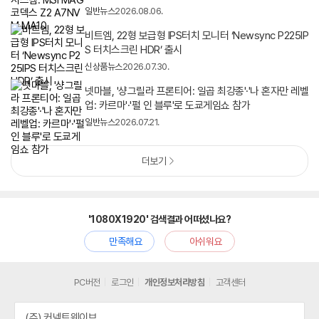
일반뉴스
2026.08.06.
비트엠, 22형 보급형 IPS터치 모니터 ‘Newsync P225IP
S 터치스크린 HDR’ 출시
신상품뉴스
2026.07.30.
넷마블, '샹그릴라 프론티어: 일곱 최강종'·'나 혼자만 레벨
업: 카르마'·'펄 인 블루'로 도쿄게임쇼 참가
일반뉴스
2026.07.21.
더보기
'1080X1920' 검색결과 어떠셨나요?
만족해요
아쉬워요
PC버전
로그인
개인정보처리방침
고객센터
(주) 커넥트웨이브