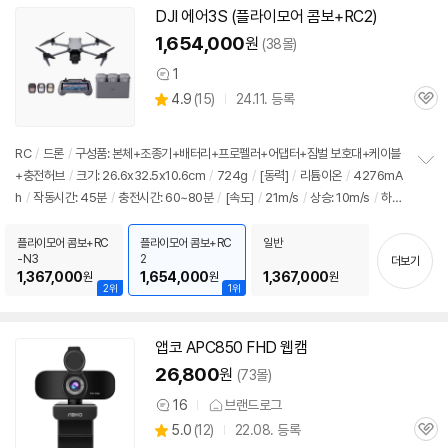
DJI 에어3S (플라이모어 콤보+RC2)
1,654,000
원
(38몰)
1
상
상
4.9
(
15)
24.11. 등록
품
관
별
의
품
심
점
견
리
RC
/
드론
/
구성품: 본체+조종기+배터리+프로펠러+어댑터+짐벌 보호대+케이블
뷰
+충전허브
/
크기: 26.6x32.5x10.6cm
/
724g
/
[동력]
/
리튬이온
/
4276mA
정
h
/
작동시간: 45분
/
충전시간: 60~80분
/
[속도]
/
21m/s
/
상승: 10m/s
/
하
보
펼
강: 10m/s
/
[카메라]
/
센서: CMOS
/
화소: 50MP
/
화각: 84도
/
해상도: FHD
치
(1920x1080), 4K UHD(3840x2160)
/
프레임: 30fps, 120fps, 24fps, 60fp
플라이모어 콤보+RC
플라이모어 콤보+RC
일반
기
-N3
2
더보기
s
/
[조종]
/
스틱타입
/
주파수: 2.4GHz
/
[특징]
/
FPV
/
GLONASS지원
/
하이
1,367,000
1,654,000
1,367,000
원
원
원
퍼랩스
/
자동복귀
/
포커스트랙
/
비행금지구역자동회피
/
장애물감지
/
3축짐벌
2위
1위
/
GPS
앱코 APC850 FHD 웹캠
26,800
원
(73몰)
16
브랜드로그
상
상
5.0
(
12)
22.08. 등록
품
관
별