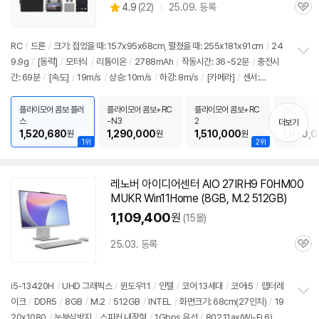
상
4.9
(
22)
25.09. 등록
품
관
별
의
품
심
점
견
리
RC
/
드론
/
크기: 접었을 때: 157x95x68cm, 펼쳤을 때: 255x181x91cm
/
24
뷰
9.9g
/
[동력]
/
모터식
/
리튬이온
/
2788mAh
/
작동시간: 36~52분
/
충전시
정
간: 69분
/
[속도]
/
19m/s
/
상승: 10m/s
/
하강: 8m/s
/
[카메라]
/
센서:
보
펼
CMOS
/
화소: 50MP
/
화각: 84도
/
해상도: 4K UHD(3840x2160), FHD(192
치
0x1080)
/
프레임: 60fps, 24fps, 120fps, 30fps
/
[조종]
/
스틱타입
/
충전
플라이모어 콤보 플러
플라이모어 콤보+RC
플라이모어 콤보+RC
일반
기
스
-N3
2
더보기
식
/
[특징]
/
자동이착륙
/
3축짐벌
/
제스처모드
/
하이퍼랩
1,520,680
1,290,000
1,510,000
1,030,
원
원
원
스
/
FPV
/
OcuSync
/
액티브트랙
/
페일세이프
/
USB충전
/
자동복귀
/
파노라
1위
2위
마
/
GPS
/
HDR
/
자동고도유지
/
경로지정비행
/
장애물감지
/
퀵샷
/
출시가: 1,
499,000원
레노버 아이디어센터 AIO 27IRH9 F0HM00
MUKR Win11Home (8GB, M.2 512GB)
1,109,400
원
(15몰)
25.03. 등록
관
심
i5-13420H
/
UHD 그래픽스
/
윈도우11
/
인텔
/
코어 13세대
/
코어i5
/
랩터레
이크
/
DDR5
/
8GB
/
M.2
/
512GB
/
INTEL
/
화면크기: 68cm(27인치)
/
19
정
20x1080
/
눈부심방지
/
스피커 내장형
/
1Gbps 유선
/
802.11ax(Wi-Fi 6) 무
보