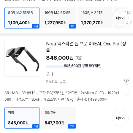
펼
선
/
블루투스
/
HDMI
/
USB3.x 10Gbps
/
USB C타입 10Gbps
/
웹캠
/
DC
치
/
일체형
/
7.1kg
/
용도: 사무/인강용
/
구성변경상품
/
출시가: 1,499,000원
8GB, M.2 512GB
16GB, M.2 512GB
16GB, M.2 1TB
16GB, M.2
기
더보기
1,109,400
1,237,950
1,370,270
1,500,2
원
원
원
2위
1위
Nreal 엑스리얼 원 프로 XREAL One Pro (정
품)
848,000
원
(3몰)
805,600원 쿠팡 와우할인
와
우
1
상
할
25.04. 등록
품
인
관
의
가
심
견
AR HMD
/
AR 글래스
/
호환: PC(유무선), 스마트폰
/
2xMicro OLED
/
1920x1
080
/
대각:57°
/
3DoF
/
패스스루: 지원
/
87g
/
출시가: 1,499,000원
정
보
펼
정품
해외구매
치
더보기
기
848,000
847,700
원
원
1위
2위