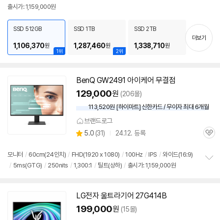
출시가: 1,159,000원
보
펼
치
SSD 512GB
SSD 1TB
SSD 2TB
기
더보기
1,106,370
1,287,460
1,338,710
원
원
원
1위
2위
BenQ GW2491 아이케어 무결점
129,000
원
(206몰)
113,520원 [하이마트] 신한카드 / 무이자 최대 6개월
브랜드로그
상
5.0
(
31)
24.12. 등록
관
별
품
심
점
리
모니터
/
60cm(24인치)
/
FHD(1920 x 1080)
/
100Hz
/
IPS
/
와이드(16:9)
뷰
/
5ms(GTG)
/
250nits
/
1,300:1
/
틸트(상하)
/
출시가: 1,159,000원
정
보
펼
치
LG전자 울트라기어 27G414B
기
199,000
원
(15몰)