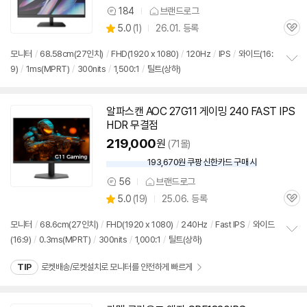
184
브랜드로그
상
상
5.0
(
1)
26.01. 등록
품
관
별
의
품
심
점
견
모니터
/
68.58cm(27인치)
/
FHD(1920 x 1080)
/
120Hz
/
IPS
/
와이드(16:
리
9)
/
1ms(MPRT)
/
300nits
/
1,500:1
/
틸트(상하)
정
뷰
보
펼
치
알파스캔 AOC 27G11 게이밍 240 FAST IPS
기
HDR 무결점
219,000
원
(71몰)
193,670원 쿠팡 신한카드 구매 시
와
우
56
브랜드로그
상
할
상
5.0
(
19)
25.06. 등록
품
인
관
별
의
가
품
심
점
견
모니터
/
68.6cm(27인치)
/
FHD(1920 x 1080)
/
240Hz
/
Fast IPS
/
와이드
리
(16:9)
/
0.3ms(MPRT)
/
300nits
/
1,000:1
/
틸트(상하)
정
뷰
보
TIP
로켓배송/로켓설치로 모니터를 안전하게 빠르게
펼
치
기