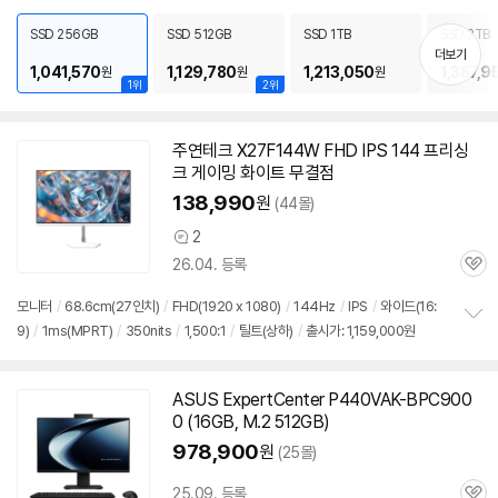
펼
치
SSD 256GB
SSD 512GB
SSD 1TB
SSD 2TB
기
더보기
1,041,570
1,129,780
1,213,050
1,387,9
원
원
원
1위
2위
주연테크 X27F144W FHD IPS 144 프리싱
크 게이밍 화이트 무결점
138,990
원
(44몰)
2
상
26.04. 등록
품
관
의
심
견
모니터
/
68.6cm(27인치)
/
FHD(1920 x 1080)
/
144Hz
/
IPS
/
와이드(16:
9)
/
1ms(MPRT)
/
350nits
/
1,500:1
/
틸트(상하)
/
출시가: 1,159,000원
정
보
펼
치
ASUS ExpertCenter P440VAK-BPC900
기
0 (16GB, M.2 512GB)
978,900
원
(25몰)
25.09. 등록