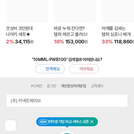
갓성비 3만원대
바로 누워 잔다면?
어깨를 감싸는
나이키 세트★
템퍼 에르고 플러스!
템퍼 심포니 베개
2%
34,115
16%
153,000
33%
118,860
원
원
'10MML-PWB100' 검색결과 어떠셨나요?
만족해요
아쉬워요
PC버전
로그인
개인정보처리방침
고객센터
(주) 커넥트웨이브
인터넷 가입 비교 서비스 오픈
NEW
닫기
이
전