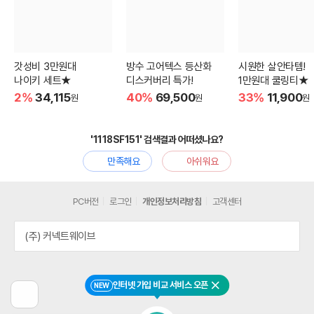
갓성비 3만원대
방수 고어텍스 등산화
시원한 살안타템!
나이키 세트★
디스커버리 특가!
1만원대 쿨링티★
2%
34,115
40%
69,500
33%
11,900
원
원
원
'1118SF151' 검색결과 어떠셨나요?
만족해요
아쉬워요
PC버전
로그인
개인정보처리방침
고객센터
(주) 커넥트웨이브
인터넷 가입 비교 서비스 오픈
NEW
닫기
이
전