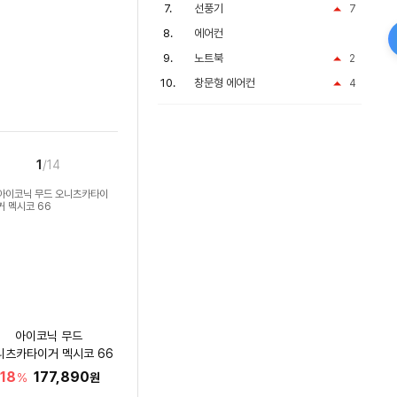
선풍기
7
에어컨
노트북
2
창문형 에어컨
4
1
/14
아이코닉 무드
니츠카타이거 멕시코 66
18
177,890
%
원