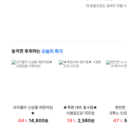
위 방법으로도 검색이 안될 시
놓치면 후회하는
오늘의 특가
코카콜라 신상품 레몬라임
★폭염 대비 필수템★
편안한
★
식염포도당 100정
크록스 인모
상큼함을 더했어요!
44
14,800
74
2,580
47
5
%
원
%
원
%