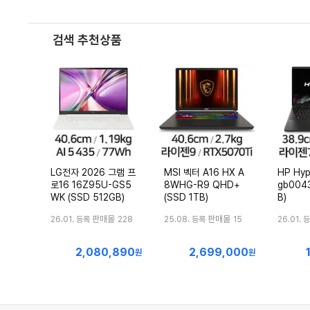
검색 추천상품
LG전자 2026 그램 프
MSI 벡터 A16 HX A
HP Hyp
로16 16Z95U-GS5
8WHG-R9 QHD+
gb0043
WK (SSD 512GB)
(SSD 1TB)
B)
판매몰
판매몰
26.01. 등록
228
25.08. 등록
15
26.01. 
2,080,890
2,699,000
최
최
원
원
저
저
가
가