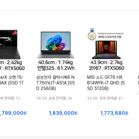
erX 오멘 15-
삼성전자 갤럭시북6 N
MSI 소드 GF76 HX
AX (SSD 1T
T760VJT-A51A (SS
B14WFK-i7 QHD (S
D 256GB)
SD 512GB)
판매몰
판매몰
판매몰
등록
72
26.04. 등록
26
25.06. 등록
41
1,799,000
1,839,000
1,773,680
최
최
최
원
원
원
저
저
저
가
가
가