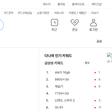
에누리
몰테일
플레이오토
메이크샵
PC견적
PC구매상담
쇼핑기획전
커뮤니티
이벤트
/
체험단
더보기
최근
관심
로그인
공유
관
련
다나와 인기 키워드
컨
텐
급상승 키워드
1
/8
츠
ddr5 16gb
1
9800x3d
6
제습기
6
7700x3d
닌텐도 스위치 2
3
모니터
11