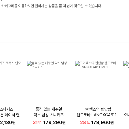
, 카테고리를 이용하시면 원하시는 상품을 좀 더 쉽게 찾으실 수 있습니다.
 스니커즈
품격 있는 캐주얼
고어텍스의 편안함
션 페이서 맨
닥스 남성 스니커즈
랜드로바 LANOXC4611
오
MF1
2,130
31
179,290
28
179,960
원
%
원
%
원