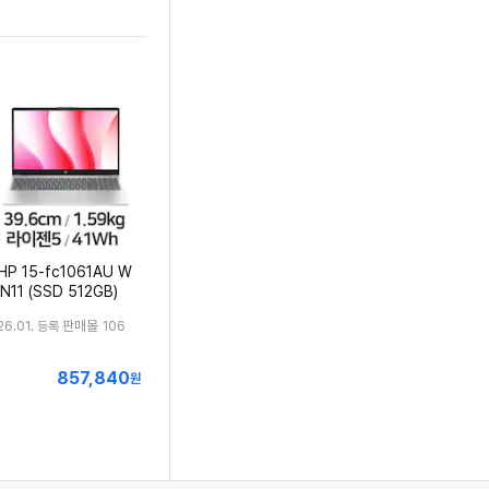
HP 15-fc1061AU W
IN11 (SSD 512GB)
판매몰
26.01. 등록
106
857,840
최
원
저
가