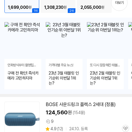
기
더보기
eARC
/
AI업스케일링
/
ALLM
/
크기(가로x세로x깊이) : 218x193x230mm
/
1,699,000
1,308,230
2,055,000
원
원
원
출시가: 168,000원
1위
2위
인화방식부터 촬영팁까지
가격대별 주요 뉴스!
또 다시 잠잠해진 태블릿시장
구매 전 확인! 즉석카
23년 3월 태블릿 인
23년 2월 태블릿 인
메라 고민하지마
기순위 이번달 1위
기순위 이번달 1위
는?
는?
BOSE 사운드링크 플렉스 2세대 (정품)
124,560
원
(154몰)
9
상
상
4.9
(
12)
24.10. 등록
품
관
별