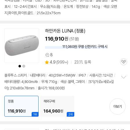
벽탁상겸용
/
디지털
/
LED
/
3D
/
외부전원+건전지
/
밝기조절
/
알람설정
/
날짜
뷰
표시
/
12~24시간표시
/
무소음(저소음)
/
온도계
/
정전보상
/
14.1g
/
색상: 오렌
지,화이트,화이트골드
/
21.5x22x75cm
하만카돈 LUNA (정품)
116,910
원
(51몰)
111,060원 쿠팡 신한카드 구매 시
와
우
8
상
할
상
4.9
(
999+)
23.11. 등록
품
인
관
별
상
상
의
가
품
심
품
품
점
색
색
견
리
상
상
블루투스 스피커
/
내장배터리
/
40(25W+15W)W
/
IP67
/
사용시간: 12시간
/
뷰
배터리용량: 4,800mAh
/
무게: 710g
/
색상: 블랙, 그레이
/
크기(가로x세로x깊
정
이): 210x80x78mm
/
출시가: 168,000원
보
펼
치
정품
해외구매
기
더보기
116,910
164,960
원
원
1위
2위