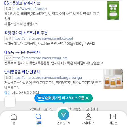
ES식품원료 강아지사료
네이버페이 플러스
http://www.esfood.kr/
광고
강아지사료, 비타민,기능성원료, 맛, 향등 수제 사료 및 간식 만들기 원료
일체
제품개발부터 본생산까지
꾹펫 강아지 소프트사료 추천
네이버페이 플러스
https://smartstore.naver.com/kkukpet
광고
동에등애 밀웜 특허공법, 사료샘플 백원! 신청 100g+100g 4종택2
베노독 독사료 통큰행사!
네이버페이 플러스
https://smartstore.naver.com/iijam
광고
펫쿠르트 왈+이티 독캔+쿠폰증정! 언제나 베노독은 아이잼에서! 당일출고!
반려동물을 위한 건강식
네이버페이 플러스
https://smartstore.naver.com/banga_banga
광고
저칼륨고구마말랭이, 연어토마토트릿, 북어무트릿, 제주말고기트릿, 단호
박우유트릿
할인
시니어5%할인혜택
인터넷 가입 비교 서비스 오픈
NEW
닫기
이
전
PC버전
로그인
개인정보처리방침
고객센터
페
이
지
(주) 커넥트웨이브
홈
검색
인터넷·TV
마이페이지
최근본
로