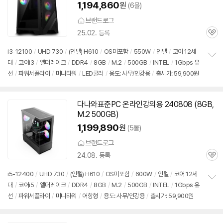
1,194,860
원
(6몰)
브랜드로그
25.02. 등록
관
심
i3-12100
/
UHD 730
/
(인텔) H610
/
OS미포함
/
550W
/
인텔
/
코어 12세
대
/
코어i3
/
엘더레이크
/
DDR4
/
8GB
/
M.2
/
500GB
/
INTEL
/
1Gbps 유
정
선
/
파워서플라이
/
미니타워
/
LED쿨러
/
용도: 사무/인강용
/
출시가: 59,900원
보
펼
치
기
다나와표준PC 온라인강의용 240808 (8GB,
M.2 500GB)
1,199,890
원
(5몰)
브랜드로그
24.08. 등록
관
심
i5-12400
/
UHD 730
/
(인텔) H610
/
OS미포함
/
600W
/
인텔
/
코어 12세
대
/
코어i5
/
엘더레이크
/
DDR4
/
8GB
/
M.2
/
500GB
/
INTEL
/
1Gbps 유
정
선
/
파워서플라이
/
미니타워
/
어항형
/
용도: 사무/인강용
/
출시가: 59,900원
보
펼
치