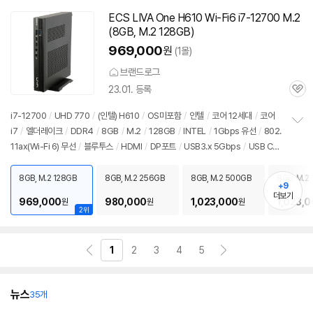
치
기
ECS LIVA One H610 Wi-Fi6 i7-12700 M.2
(8GB, M.2 128GB)
969,000
원
(1몰)
브랜드로그
23.01. 등록
관
심
i7-12700
/
UHD 770
/
(인텔) H610
/
OS미포함
/
인텔
/
코어 12세대
/
코어
i7
/
엘더레이크
/
DDR4
/
8GB
/
M.2
/
128GB
/
INTEL
/
1Gbps 유선
/
802.
정
11ax(Wi-Fi 6) 무선
/
블루투스
/
HDMI
/
DP포트
/
USB3.x 5Gbps
/
USB C타
보
펼
입 10Gbps
/
DC
/
미니PC
/
용도: 사무/인강용
/
출시가: 59,900원
치
8GB, M.2 128GB
8GB, M.2 256GB
8GB, M.2 500GB
8GB, M.2
기
+9
더보기
969,000
980,000
1,023,000
1,023,
원
원
원
2위
1
2
3
4
5
뉴스
35개