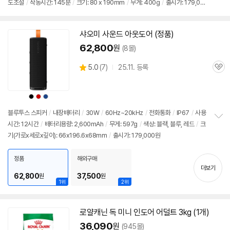
도조절
/
작동시간: 145분
/
크기: 80 x 190mm
/
무게: 400g
/
출시가: 179,00
보
펼
0원
치
기
샤오미 사운드 아웃도어 (정품)
62,800
원
(8몰)
상
5.0
(
7)
25.11. 등록
관
별
품
심
점
리
상
상
상
뷰
품
품
품
색
색
색
상
상
상
블루투스 스피커
/
내장배터리
/
30W
/
60Hz~20kHz
/
전화통화
/
IP67
/
사용
시간: 12시간
/
배터리용량: 2,600mAh
/
무게: 597g
/
색상: 블랙, 블루, 레드
/
크
정
기(가로x세로x깊이): 66x196.6x68mm
/
출시가: 179,000원
보
펼
치
정품
해외구매
기
더보기
62,800
37,500
원
원
1위
2위
로얄캐닌 독 미니 인도어 어덜트 3kg (1개)
36,090
원
(945몰)