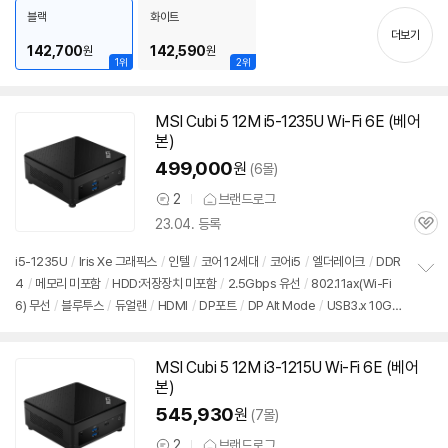
치
블랙
화이트
기
더보기
142,700
142,590
원
원
1위
2위
MSI Cubi 5 12M i5-1235U Wi-Fi 6E (베어
본)
499,000
원
(6몰)
2
브랜드로그
상
23.04. 등록
품
관
의
심
견
i5-1235U
/
Iris Xe 그래픽스
/
인텔
/
코어 12세대
/
코어i5
/
엘더레이크
/
DDR
4
/
메모리 미포함
/
HDD:저장장치 미포함
/
2.5Gbps 유선
/
802.11ax(Wi-Fi
정
6) 무선
/
블루투스
/
듀얼랜
/
HDMI
/
DP포트
/
DP Alt Mode
/
USB3.x 10Gb
보
펼
ps
/
썬더볼트4
/
베사홀
/
DC
/
미니PC
/
590g
/
출시가: 59,900원
치
기
MSI Cubi 5 12M i3-1215U Wi-Fi 6E (베어
본)
545,930
원
(7몰)
2
브랜드로그