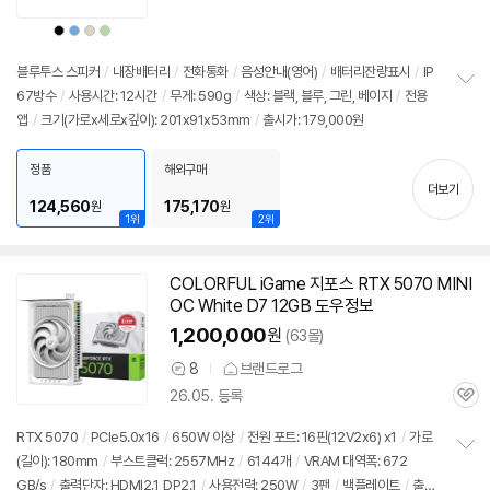
의
품
심
점
견
상
상
상
상
리
품
품
품
품
색
색
색
색
뷰
상
상
상
상
블루투스 스피커
/
내장배터리
/
전화통화
/
음성안내(영어)
/
배터리잔량표시
/
IP
67방수
/
사용시간: 12시간
/
무게: 590g
/
색상: 블랙, 블루, 그린, 베이지
/
전용
정
앱
/
크기(가로x세로x깊이): 201x91x53mm
/
출시가: 179,000원
보
펼
치
정품
해외구매
기
더보기
124,560
175,170
원
원
1위
2위
COLORFUL iGame 지포스 RTX 5070 MINI
OC White D7 12GB 도우정보
1,200,000
원
(63몰)
8
브랜드로그
상
26.05. 등록
품
관
의
심
견
RTX 5070
/
PCIe5.0x16
/
650W 이상
/
전원 포트: 16핀(12V2x6) x1
/
가로
(길이): 180mm
/
부스트클럭: 2557MHz
/
6144개
/
VRAM 대역폭: 672
정
GB/s
/
출력단자: HDMI2.1, DP2.1
/
사용전력: 250W
/
3팬
/
백플레이트
/
출시
보