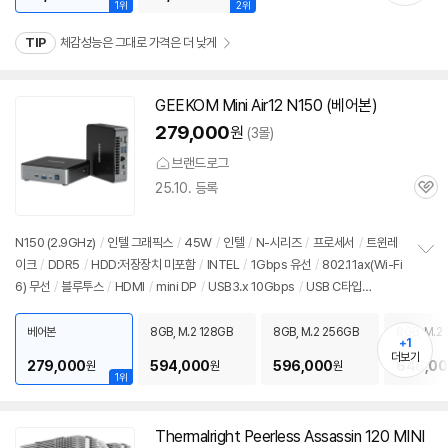
1위
2위
TIP
체감성능은 그대로 가격은 더 낮게
GEEKOM Mini Air12 N150 (베어본)
279,000
원
(3몰)
브랜드로그
25.10. 등록
관
심
N150 (2.9GHz)
/
인텔 그래픽스
/
45W
/
인텔
/
N-시리즈
/
프로세서
/
트윈레
이크
/
DDR5
/
HDD:저장장치 미포함
/
INTEL
/
1Gbps 유선
/
802.11ax(Wi-Fi
정
6) 무선
/
블루투스
/
HDMI
/
mini DP
/
USB3.x 10Gbps
/
USB C타입
보
펼
5Gbps
/
DC
/
미니PC
/
500g
/
출시가: 179,000원
치
베어본
8GB, M.2 128GB
8GB, M.2 256GB
8GB, M.2
기
+1
더보기
279,000
594,000
596,000
646,00
원
원
원
1위
Thermalright Peerless Assassin 120 MINI