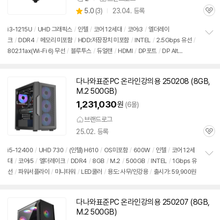
상
상
5.0
(
3)
23.04. 등록
품
관
별
의
품
심
점
견
i3-1215U
/
UHD 그래픽스
/
인텔
/
코어 12세대
/
코어i3
/
엘더레이
리
크
/
DDR4
/
메모리 미포함
/
HDD:저장장치 미포함
/
INTEL
/
2.5Gbps 유선
/
정
뷰
802.11ax(Wi-Fi 6) 무선
/
블루투스
/
듀얼랜
/
HDMI
/
DP포트
/
DP Alt
보
펼
Mode
/
USB3.x 10Gbps
/
썬더볼트4
/
베사홀
/
DC
/
미니PC
/
590g
/
출시
치
가: 59,900원
기
다나와표준PC 온라인강의용 250208 (8GB,
M.2 500GB)
1,231,030
원
(6몰)
브랜드로그
25.02. 등록
관
심
i5-12400
/
UHD 730
/
(인텔) H610
/
OS미포함
/
600W
/
인텔
/
코어 12세
대
/
코어i5
/
엘더레이크
/
DDR4
/
8GB
/
M.2
/
500GB
/
INTEL
/
1Gbps 유
정
선
/
파워서플라이
/
미니타워
/
LED쿨러
/
용도: 사무/인강용
/
출시가: 59,900원
보
펼
치
기
다나와표준PC 온라인강의용 250207 (8GB,
M.2 500GB)