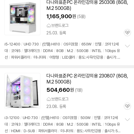
기
다나와표준PC 온라인강의용 250308 (8GB,
M.2 500GB)
1,165,900
원
(5몰)
브랜드로그
25.03. 등록
관
심
i5-12400
/
UHD 730
/
(인텔) H610
/
OS미포함
/
650W
/
인텔
/
코어 12세
대
/
코어i5
/
엘더레이크
/
DDR4
/
8GB
/
M.2
/
500GB
/
INTEL
/
1Gbps 유
정
선
/
파워서플라이
/
미니타워
/
어항형
/
LED쿨러
/
용도: 사무/인강용
/
출시가: 5
보
펼
9,900원
치
기
다나와표준PC 온라인강의용 230807 (8GB,
M.2 500GB)
504,660
원
(1몰)
브랜드로그
23.08. 등록
관
심
i3-12100
/
UHD 730
/
(인텔) H610
/
OS미포함
/
500W
/
인텔
/
코어 12세
대
/
코어i3
/
엘더레이크
/
DDR4
/
8GB
/
M.2
/
500GB
/
INTEL
/
1Gbps 유
정
선
/
HDMI
/
D-SUB
/
파워서플라이
/
미니타워
/
용도: 사무/인강용
/
출시가: 59,
보