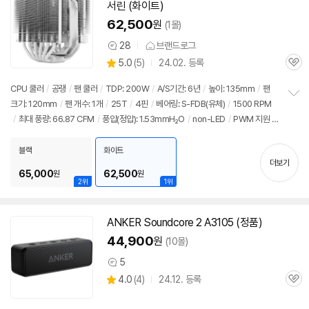
서린 (화이트)
62,500
원
(1몰)
28
브랜드로그
상
상
5.0
(
5)
24.02. 등록
품
관
별
의
품
심
점
견
CPU 쿨러
/
공랭
/
팬 쿨러
/
TDP: 200W
/
A/S기간: 6년
/
높이: 135mm
/
팬
리
크기: 120mm
/
팬 개수: 1개
/
25T
/
4핀
/
베어링: S-FDB(유체)
/
1500 RPM
정
뷰
/
최대 풍량: 66.87 CFM
/
풍압(정압): 1.53mmH₂O
/
non-LED
/
PWM 지원
/
보
펼
써멀컴파운드
/
써멀유형: 주사기형
/
열전도율: 12.8W/(m·K)
/
출시가: 179,000
치
원
블랙
화이트
기
더보기
65,000
62,500
원
원
2위
1위
ANKER Soundcore 2 A3105 (정품)
44,900
원
(10몰)
5
상
상
4.0
(
4)
24.12. 등록
품
관
별
의
품
심
점
견