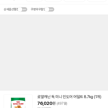
상세옵션펼침
쿠팡와우할인
로얄캐닌 독 미니 인도어 어덜트 8.7kg (1개)
76,020
원
(497몰)