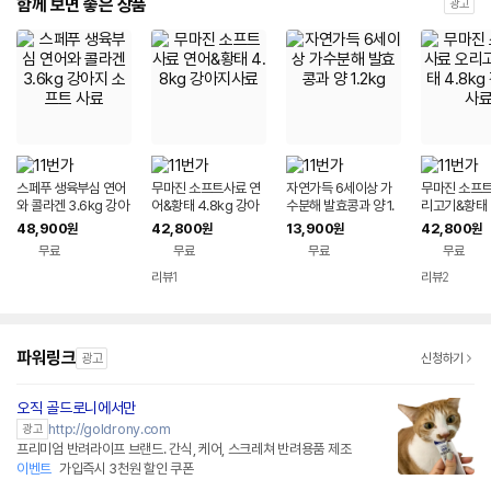
함께 보면 좋은 상품
광고
스페푸 생육부심 연어
무마진 소프트사료 연
자연가득 6세이상 가
무마진 소프트
와 콜라겐 3.6kg 강아
어&황태 4.8kg 강아
수분해 발효콩과 양 1.
리고기&황태 4
지 소프트 사료
지사료
2kg
강아지사료
48,900
42,800
13,900
42,800
원
원
원
원
무료
무료
무료
무료
리뷰
1
리뷰
2
파워링크
광고
신청하기
오직 골드로니에서만
http://goldrony.com
광고
프리미엄 반려라이프 브랜드. 간식, 케어, 스크레쳐 반려용품 제조
이벤트
가입즉시 3천원 할인 쿠폰