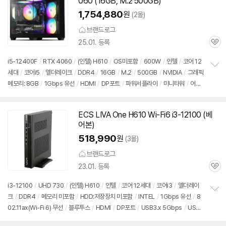
060 (16GB, M.2 500GB)
1,754,880
원
(2몰)
브랜드로그
25.01. 등록
관
심
i5-12400F
/
RTX 4060
/
(인텔) H610
/
OS미포함
/
600W
/
인텔
/
코어 12
세대
/
코어i5
/
엘더레이크
/
DDR4
/
16GB
/
M.2
/
500GB
/
NVIDIA
/
그래픽
정
메모리: 8GB
/
1Gbps 유선
/
HDMI
/
DP포트
/
파워서플라이
/
미니타워
/
어항
보
펼
형
/
LED쿨러
/
용도: 게임용
/
출시가: 59,900원
치
기
ECS LIVA One H610 Wi-Fi6 i3-12100 (베
어본)
518,990
원
(3몰)
브랜드로그
23.01. 등록
관
심
i3-12100
/
UHD 730
/
(인텔) H610
/
인텔
/
코어 12세대
/
코어i3
/
엘더레이
크
/
DDR4
/
메모리 미포함
/
HDD:저장장치 미포함
/
INTEL
/
1Gbps 유선
/
8
정
02.11ax(Wi-Fi 6) 무선
/
블루투스
/
HDMI
/
DP포트
/
USB3.x 5Gbps
/
USB
보
펼
C타입 10Gbps
/
DC
/
미니PC
/
출시가: 59,900원