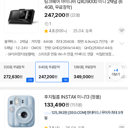
팅크웨어 아이나비 QXD9000 미니 2채널 (6
4GB, 무료장착)
247,200
원
(22몰)
1
상
상
4.8
(
999+)
25.04. 등록
품
관
별
의
품
심
점
견
블랙박스
/
2채널
/
거치형
/
64GB
/
최대 256GB
/
화면: 6.9cm(2.7인치)
/
IP
리
S패널
/
12-24V
/
CMOS
/
전방: QHD(2560x1440)
/
QHD(2560x1440)
정
뷰
/
GPS외장지원(별매)
/
스마트폰 연동: Wi-Fi 연결, 커넥티드 연결
/
비밀번호잠
보
펼
금
/
시큐리티LED
/
퀵부팅
/
졸음운전방지
/
빌트인 Wi-Fi
/
메모리 절약 모드
/
치
크기: 104.8x49.6x27.6mm
/
출시가: 168,000원
32GB, 무료장착
64GB, 무료장착
128GB, 무료장착
커넥티드, 32G
기
+4
더보기
272,630
247,200
349,000
375,000
원
원
원
원
2위
1위
후지필름 INSTAX 미니13 (정품)
동
영
133,490
원
(155몰)
상
125,392원 [SSG.COM] 현대카드 / 무이자 최대 3개
월
상