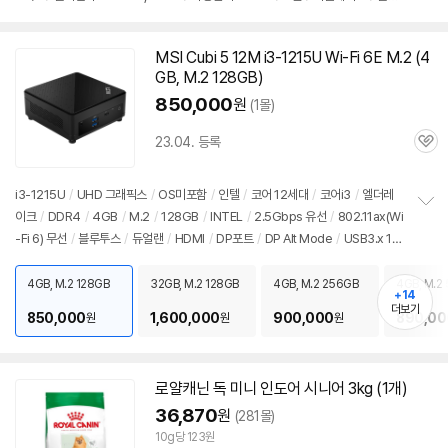
펼
가: 179,000원
치
기
MSI Cubi 5 12M i3-1215U Wi-Fi 6E M.2 (4
GB, M.2 128GB)
850,000
원
(1몰)
23.04. 등록
관
심
i3-1215U
/
UHD 그래픽스
/
OS미포함
/
인텔
/
코어 12세대
/
코어i3
/
엘더레
이크
/
DDR4
/
4GB
/
M.2
/
128GB
/
INTEL
/
2.5Gbps 유선
/
802.11ax(Wi
정
-Fi 6) 무선
/
블루투스
/
듀얼랜
/
HDMI
/
DP포트
/
DP Alt Mode
/
USB3.x 10
보
펼
Gbps
/
썬더볼트4
/
베사홀
/
DC
/
미니PC
/
590g
/
용도: 사무/인강용
/
출시
치
가: 179,000원
4GB, M.2 128GB
32GB, M.2 128GB
4GB, M.2 256GB
4GB, M.2
기
+14
더보기
850,000
1,600,000
900,000
890,00
원
원
원
로얄캐닌 독 미니 인도어 시니어 3kg (1개)
36,870
원
(281몰)
10g당 123원