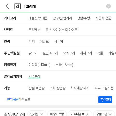
뒤
다
본문 바로가기
다
로
나
나
가
와
와
상
기
메
카테고리
태블릿/휴대폰
공구/산업기계
생활/주방
자동차 용품
세
인
검
색
브랜드
로얄캐닌
힐스 사이언스 다이어트
연령
퍼피
어덜트
시니어
주 단백질원
닭고기
칠면조고기
오리고기
돼지고기
곡물
과일·
키블크기
미디움(~13mm)
스몰(~8mm)
알레르기방지
가수분해
기능
관절·뼈건강
소화·장건강
치석예방·제거
피부·모질개선
인기 옵션
우선 노출
필터
총
938,717
개
인기순
배송비포함
가격대검색
상품구분