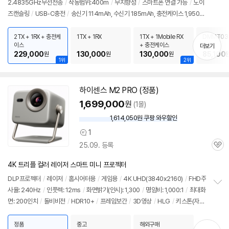
2.4835GHz무선전송
/
작동범위:400m
/
무지향성
/
스마트폰 연결 가능
/
노이
정
즈캔슬링
/
USB-C충전
/
송신기 114mAh, 수신기 185mAh, 충전케이스 1,950m
보
펼
Ah
/
사용시간: 송신기 11시간, 수신기 10시간
/
무게: 송신기 12g, 수신기 19g, 충
치
전케이스 160g
/
충전시간: 수신기 70분,송신기 70분,케이스 120분
/
출시가: 16
2TX + 1RX + 충전케
1TX + 1RX
1TX + 1Mobile RX
DMMT03
기
이스
+ 충전케이스
더보기
8,000원
229,000
130,000
130,000
85,100
원
원
원
1위
2위
하이센스 M2 PRO (정품)
1,699,000
원
(1몰)
1,614,050원 쿠팡 와우할인
와
우
1
상
할
25.09. 등록
품
인
관
의
가
심
견
4K 트리플 컬러 레이저 스마트 미니 프로젝터
DLP프로젝터
/
레이저
/
홈시어터용
/
게임용
/
4K UHD(3840x2160)
/
FHD주
사율: 240Hz
/
인풋렉: 12ms
/
화면밝기(안시): 1,300
/
명암비: 1,000:1
/
최대화
정
면: 200인치
/
돌비비전
/
HDR10+
/
프레임보간
/
3D영상
/
HLG
/
키스톤(자
보
펼
동)
/
DTS Virtual:X
/
돌비디지털
/
스피커: 2.0채널
/
출력: 20W
/
미러링
/
넷플
치
릭스
/
유튜브
/
WiFi
/
AirPlay
/
블루투스
/
HDMI: 1개
/
USB: 1개
/
지원:
정품
중고
해외구매