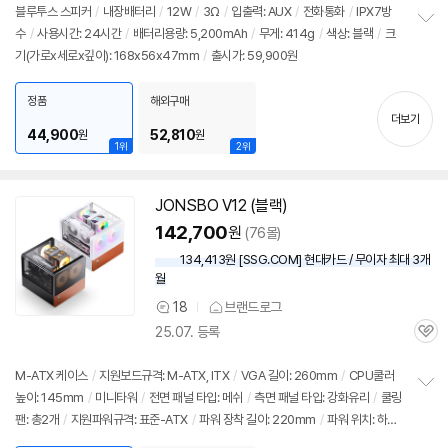
리
블루투스 스피커
/
내장배터리
/
12W
/
3Ω
/
입출력: AUX
/
전화통화
/
IPX7방
뷰
수
/
사용시간: 24시간
/
배터리용량: 5,200mAh
/
무게: 414g
/
색상: 블랙
/
크
정
기(가로x세로x깊이): 168x56x47mm
/
출시가: 59,900원
보
펼
치
정품
해외구매
기
더보기
44,900
52,810
원
원
1위
2위
JONSBO V12 (블랙)
142,700
원
(76몰)
134,413원 [SSG.COM] 현대카드 / 무이자 최대 3개
월
18
브랜드로그
상
25.07. 등록
품
관
의
심
견
M-ATX 케이스
/
지원보드규격: M-ATX, ITX
/
VGA 길이: 260mm
/
CPU쿨러
높이: 145mm
/
미니타워
/
전면 패널 타입: 메쉬
/
측면 패널 타입: 강화유리
/
쿨링
정
팬: 총2개
/
지원파워규격: 표준-ATX
/
파워 장착 길이: 220mm
/
파워 위치: 하단
보
펼
후면
/
출시가: 59,900원