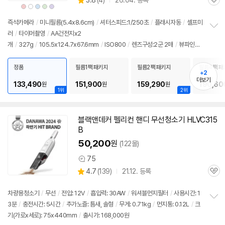
3.8
(
4)
26.04. 등록
관
별
상
상
상
상
상
품
품
품
품
품
품
심
점
색
색
색
색
색
상
상
상
상
상
리
즉석카메라
/
미니필름(5.4x8.6cm)
/
셔터스피드:1/250초
/
플래시자동
/
셀프미
뷰
러
/
타이머촬영
/
AA건전지x2
정
개
/
327g
/
105.5x124.7x67.6mm
/
ISO800
/
렌즈구성:2군 2매
/
뷰파인더
보
펼
탑재
/
클로즈업 모드
/
자동밝기조절
/
앱지원
/
출시가: 168,000원
치
정품
필름1팩 패키지
필름2팩 패키지
필름4팩 패
기
+2
더보기
133,490
151,900
159,290
190,60
원
원
원
1위
2위
블랙앤데커 펠리컨 핸디 무선청소기 HLVC315
동
B
영
상
50,200
원
(122몰)
75
상
상
4.7
(
139)
21.12. 등록
품
관
별
의
품
심
점
견
리
차량용청소기
/
무선
/
전압: 12V
/
흡입력: 30AW
/
워셔블먼지필터
/
사용시간: 1
뷰
3분
/
충전시간: 5시간
/
추가노즐: 틈새, 솔형
/
무게: 0.71kg
/
먼지통: 0.12L
/
크
정
기(가로x세로): 75x440mm
/
출시가: 168,000원
보