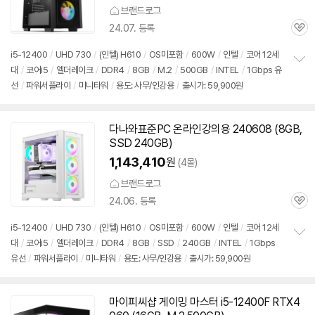
브랜드로그
24.07. 등록
관
심
i5-12400
/
UHD 730
/
(인텔) H610
/
OS미포함
/
600W
/
인텔
/
코어 12세
대
/
코어i5
/
엘더레이크
/
DDR4
/
8GB
/
M.2
/
500GB
/
INTEL
/
1Gbps 유
정
선
/
파워서플라이
/
미니타워
/
용도: 사무/인강용
/
출시가: 59,900원
보
펼
치
기
다나와표준PC 온라인강의용 240608 (8GB,
SSD 240GB)
1,143,410
원
(4몰)
브랜드로그
24.06. 등록
관
심
i5-12400
/
UHD 730
/
(인텔) H610
/
OS미포함
/
600W
/
인텔
/
코어 12세
대
/
코어i5
/
엘더레이크
/
DDR4
/
8GB
/
SSD
/
240GB
/
INTEL
/
1Gbps
정
유선
/
파워서플라이
/
미니타워
/
용도: 사무/인강용
/
출시가: 59,900원
보
펼
치
기
마이피씨샵 게이밍 마스터 i5-12400F RTX4