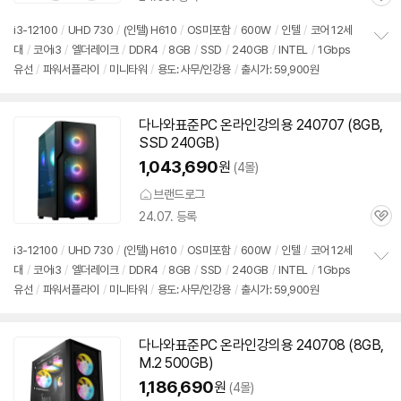
관
심
i3-12100
/
UHD 730
/
(인텔) H610
/
OS미포함
/
600W
/
인텔
/
코어 12세
대
/
코어i3
/
엘더레이크
/
DDR4
/
8GB
/
SSD
/
240GB
/
INTEL
/
1Gbps
정
유선
/
파워서플라이
/
미니타워
/
용도: 사무/인강용
/
출시가: 59,900원
보
펼
치
기
다나와표준PC 온라인강의용 240707 (8GB,
SSD 240GB)
1,043,690
원
(4몰)
브랜드로그
24.07. 등록
관
심
i3-12100
/
UHD 730
/
(인텔) H610
/
OS미포함
/
600W
/
인텔
/
코어 12세
대
/
코어i3
/
엘더레이크
/
DDR4
/
8GB
/
SSD
/
240GB
/
INTEL
/
1Gbps
정
유선
/
파워서플라이
/
미니타워
/
용도: 사무/인강용
/
출시가: 59,900원
보
펼
치
기
다나와표준PC 온라인강의용 240708 (8GB,
M.2 500GB)
1,186,690
원
(4몰)