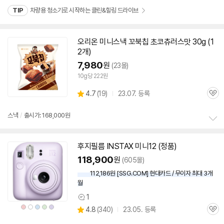
펼
치
TIP
차량용 청소기로 시작하는 클린&힐링 드라이브
기
오리온 미니스낵 꼬북칩 초코츄러스맛 30g (1
2개)
7,980
원
(23몰)
10g당 222원
상
4.7
(
19)
23.07. 등록
관
별
품
심
점
리
스낵
/
출시가: 168,000원
뷰
정
보
후지필름 INSTAX 미니12 (정품)
펼
동
치
영
118,900
원
(605몰)
기
상
112,186원 [SSG.COM] 현대카드 / 무이자 최대 3개
월
1
상
상
상
상
상
상
상
4.8
(
340)
23.05. 등록
품
품
품
품
품
품
관
별
색
색
색
색
색
의
품
심
상
상
상
상
상