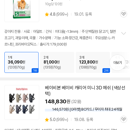
10g당 120원
상
4.8
(
999+)
19.01. 등록
관
별
품
심
점
리
강아지 전용
/
사료
/
어덜트
/
건식
/
미디움(~13mm)
/
주 단백질원: 닭고기, 칠면
뷰
조고기, 과일·야채, 곡물
/
가수분해
/
기능: 소화·장건강, 체중관리
/
주요성분: L-카
정
르니틴, 프리바이오틱스
/
출시가: 179,000원
보
펼
치
1개
2개
3개
4개
기
36,090
81,000
123,800
278,73
원
원
원
더보기
(120원/10g)
(135원/10g)
(138원/10g)
(232원/10
1위
2위
베이비뵨 베이비 캐리어 미니 3D 메쉬 (색상선
택)
148,830
원
(32몰)
146,570원 [G마켓] BC카드 / 무이자 최대 24개월
상
5.0
(
999+)
19.08. 등록
관
별
품
심
점