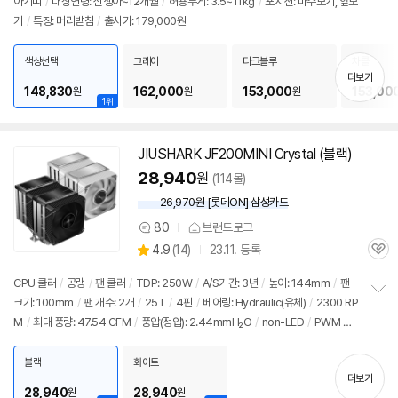
아기띠
/
대상연령: 신생아~12개월
/
허용무게: 3.5~11kg
/
포지션: 마주보기, 앞보
리
기
/
특징: 머리받침
/
출시가: 179,000원
뷰
세부정보 열기/접기
색상선택
그레이
다크블루
차콜
더보기
148,830
162,000
153,000
153,00
원
원
원
1위
JIUSHARK JF200MINI Crystal (블랙)
28,940
원
(114몰)
26,970원 [롯데ON] 삼성카드
80
브랜드로그
상
상
4.9
(
14)
23.11. 등록
품
관
별
의
품
심
점
견
CPU 쿨러
/
공랭
/
팬 쿨러
/
TDP: 250W
/
A/S기간: 3년
/
높이: 144mm
/
팬
리
크기: 100mm
/
팬 개수: 2개
/
25T
/
4핀
/
베어링: Hydraulic(유체)
/
2300 RP
정
뷰
M
/
최대 풍량: 47.54 CFM
/
풍압(정압): 2.44mmH₂O
/
non-LED
/
PWM 지
보
펼
원
/
24년 10월부로 1851소켓 지원 추가
/
출시가: 179,000원
치
블랙
화이트
기
더보기
28,940
28,940
원
원