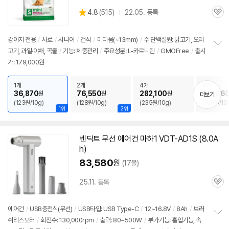
상
4.8
(
515)
22.05. 등록
관
별
품
심
점
리
강아지 전용
/
사료
/
시니어
/
건식
/
미디움(~13mm)
/
주 단백질원: 닭고기, 오리
뷰
고기, 과일·야채, 곡물
/
기능: 체중관리
/
주요성분: L-카르니틴
/
GMOFree
/
출시
정
가: 179,000원
보
펼
치
1개
2개
4개
6개
기
36,870
76,550
282,100
351,36
원
원
원
더보기
(123원/10g)
(128원/10g)
(235원/10g)
(195원/10
1위
2위
벤딕트 무선 에어건 마하1 VDT-AD1S (8.0A
h)
83,580
원
(17몰)
25.11. 등록
관
심
에어건
/
USB충전식(무선)
/
USB타입: USB Type-C
/
12~16.8V
/
8Ah
/
브러
쉬리스모터
/
회전수: 130,000rpm
/
출력: 80~500W
/
부가기능: 흡입기능, 속
정