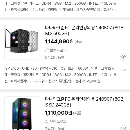
대
/
코어i3
/
엘더레이크
/
DDR4
/
8GB
/
M.2
/
250GB
/
INTEL
/
1Gbps 유
정
선
/
파워서플라이
/
미니타워
/
어항형
/
LED쿨러
/
용도: 사무/인강용
/
출시가: 5
보
펼
9,900원
치
기
다나와표준PC 온라인강의용 240807 (8GB,
M.2 500GB)
1,144,890
원
(4몰)
브랜드로그
24.08. 등록
관
심
i3-12100
/
UHD 730
/
(인텔) H610
/
OS미포함
/
600W
/
인텔
/
코어 12세
대
/
코어i3
/
엘더레이크
/
DDR4
/
8GB
/
M.2
/
500GB
/
INTEL
/
1Gbps 유
정
선
/
파워서플라이
/
미니타워
/
용도: 사무/인강용
/
출시가: 59,900원
보
펼
치
기
다나와표준PC 온라인강의용 240907 (8GB,
SSD 240GB)
1,110,000
원
(4몰)
브랜드로그
24.09. 등록