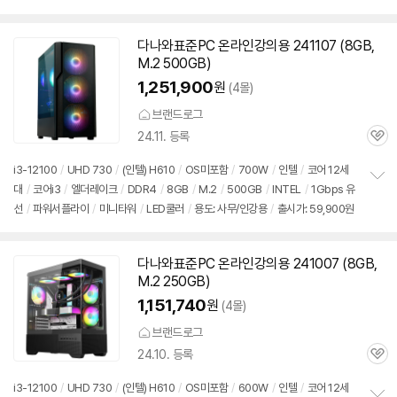
펼
900원
치
기
다나와표준PC 온라인강의용 241107 (8GB,
M.2 500GB)
1,251,900
원
(4몰)
브랜드로그
24.11. 등록
관
심
i3-12100
/
UHD 730
/
(인텔) H610
/
OS미포함
/
700W
/
인텔
/
코어 12세
대
/
코어i3
/
엘더레이크
/
DDR4
/
8GB
/
M.2
/
500GB
/
INTEL
/
1Gbps 유
정
선
/
파워서플라이
/
미니타워
/
LED쿨러
/
용도: 사무/인강용
/
출시가: 59,900원
보
펼
치
기
다나와표준PC 온라인강의용 241007 (8GB,
M.2 250GB)
1,151,740
원
(4몰)
브랜드로그
24.10. 등록
관
심
i3-12100
/
UHD 730
/
(인텔) H610
/
OS미포함
/
600W
/
인텔
/
코어 12세