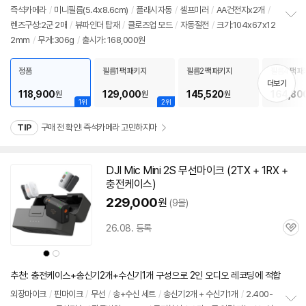
점
견
리
즉석카메라
/
미니필름(5.4x8.6cm)
/
플래시자동
/
셀프미러
/
AA건전지x2개
/
뷰
렌즈구성:2군 2매
/
뷰파인더 탑재
/
클로즈업 모드
/
자동절전
/
크기:104x67x12
정
2mm
/
무게:306g
/
출시가: 168,000원
보
펼
치
정품
필름1팩 패키지
필름2팩 패키지
필름4팩 패
기
더보기
118,900
129,000
145,520
164,80
원
원
원
1위
2위
TIP
구매 전 확인! 즉석카메라 고민하지마
DJI Mic Mini 2S 무선마이크 (2TX + 1RX +
충전케이스)
229,000
원
(9몰)
26.08. 등록
관
심
상
상
품
품
색
색
상
상
추천: 충전케이스+송신기2개+수신기1개 구성으로 2인 오디오 레코딩에 적합
외장마이크
/
핀마이크
/
무선
/
송+수신 세트
/
송신기2개 + 수신기1개
/
2.400-