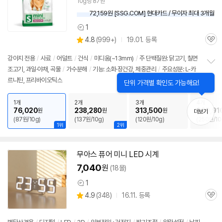
10g당 87원
72,159원 [SSG.COM] 현대카드 / 무이자 최대 3개월
1
상
상
4.8
(
999+)
19.01. 등록
품
관
별
의
품
심
점
견
강아지 전용
/
사료
/
어덜트
/
건식
/
미디움(~13mm)
/
주 단백질원: 닭고기, 칠면
리
조고기, 과일·야채, 곡물
/
가수분해
/
기능: 소화·장건강, 체중관리
/
주요성분: L-카
정
뷰
르니틴, 프리바이오틱스
보
펼
치
1개
2개
3개
4개
기
76,020
238,280
313,500
869,91
원
원
원
더보기
(87원/10g)
(137원/10g)
(120원/10g)
(250원/10
1위
2위
무아스 퓨어 미니 LED 시계
7,040
원
(18몰)
1
상
상
4.9
(
348)
16.11. 등록
품
관
별
의
품
심
점
견
리