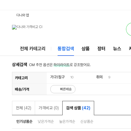
12VRGB : 다나와 통합검색
검색될 최소 가격 입력
검색될 최대 가격 입력
서비스
다나와 앱
전체 카테고리
통합검색
상품
장터
뉴스
상세검색
CM 추천 옵션은
하이라이트
로 강조했어요.
가구/침구
취미
10
9
카테고리
배송/가격
빠른배송
전체
(42)
가격비교
(0)
검색 상품
(42)
인기상품순
낮은가격순
높은가격순
신상품순