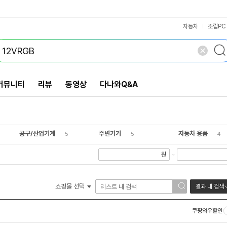
VS검색
개 담김
삭제
검색
자동차
조립PC
커뮤니티
리뷰
동영상
다나와Q&A
공구/산업기계
주변기기
자동차 용품
5
5
4
원
~
쇼핑몰 선택
결과 내 검색
쿠팡와우할인