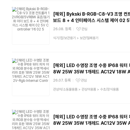
류
[해외] Bykski B-RGB-C8-V3 조명
보드 8 + 4 인터페이스 시스템 제어 02 5V 
26.08. 등록
관심
관심상품
상
식기/컵/보관용기
>
보관/밀폐용기
품
분
류
[해외] LED 수영장 조명 수중 IP68 워
8W 25W 35W 1개레드 AC12V 18W AC
26.07. 등록
관심
관심상품
상
관상어/소동물용품
>
관상어용품
>
수초/장식용품
품
분
류
[해외] LED 수영장 조명 수중 IP68 워
8W 25W 35W 1개레드 AC12V 35W AC