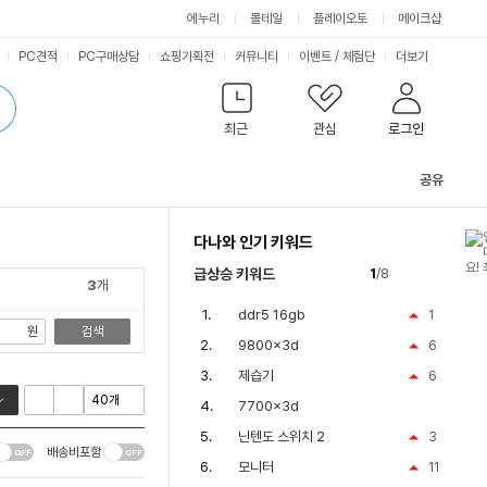
싫어요
좋아요
에누리
몰테일
플레이오토
메이크샵
PC견적
PC구매상담
쇼핑기획전
커뮤니티
이벤트
/
체험단
더보기
최근
관심
로그인
공유
관
련
다나와 인기 키워드
컨
텐
급상승 키워드
1
/8
츠
3
개
ddr5 16gb
1
원
검색
9800x3d
6
제습기
6
7700x3d
닌텐도 스위치 2
3
배송비포함
모니터
11