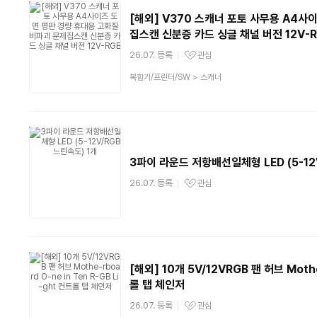
[해외] V370 스캐너 포토 사무용 A4사
집스캔 신분증 카드 싱글 채널 버전 12V-
26.07. 등록
관심
관심상품
상
복합기/프린터/SW
>
스캐너
품
분
류
3파이 라운드 저항배선일체형 LED (5-12
26.07. 등록
관심
관심상품
[해외] 10개 5V/12VRGB 팬 허브 Mothe-
롤 탭 체인저
26.07. 등록
관심
관심상품