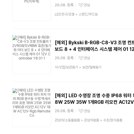
26.08. 등록
관심
관심상품
상
LED전구/조명
>
스탠드/무드등
품
분
류
[해외] Bykski B-RGB-C8-V3 조명
보드 8 + 4 인터페이스 시스템 제어 01 12V 
26.08. 등록
관심
관심상품
상
식기/컵/보관용기
>
보관/밀폐용기
품
분
류
[해외] LED 수영장 조명 수중 IP68 워
8W 25W 35W 1개RGB 리모컨 AC12V 
26.08. 등록
관심
관심상품
상
관상어/소동물용품
>
관상어용품
>
수초/장식용품
품
분