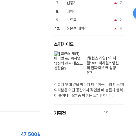
선풍기
7
에어컨
노트북
2
창문형 에어컨
4
쇼핑가이드
[밸런스 게임] '미니
멀' vs '맥시멀': 당신
의 진짜 데스크 성향
은?
컴퓨터 앞에 앉을 때마다 마주하는 나의 데스크!
여러분은 어떤 공간에서 작업할 때 능률과 행복
이 솟아나나요? 숨 막히는 깔끔함이냐, ..
기획전
1
/1
47,500
원