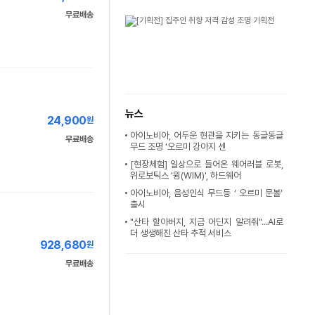
무료배송
뉴스
24,900
원
아이노비아, 어두운 현관을 지키는 동글동글
무료배송
무드 조명 '오르미 강아지 센
[현장체험] 일상으로 들어온 웨어러블 로봇,
위로보틱스 '윔(WIM)', 하드웨어
아이노비아, 음성인식 무드등 ‘ 오르미 문볼’
출시
"산타 할아버지, 지금 어딘지 알려줘"...AI로
더 생생해진 산타 추적 서비스
928,680
원
무료배송