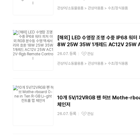
관심상품
상
관상어/소동물용품
>
관상어용품
>
수초/장식용품
품
분
류
[해외] LED 수영장 조명 수중 IP68 워
8W 25W 35W 1개레드 AC12V 25W AC
26.07. 등록
관심
관심상품
상
관상어/소동물용품
>
관상어용품
>
수초/장식용품
품
분
류
10개 5V/12VRGB 팬 허브 Mothe-rboa
체인저
26.07. 등록
관심
관심상품