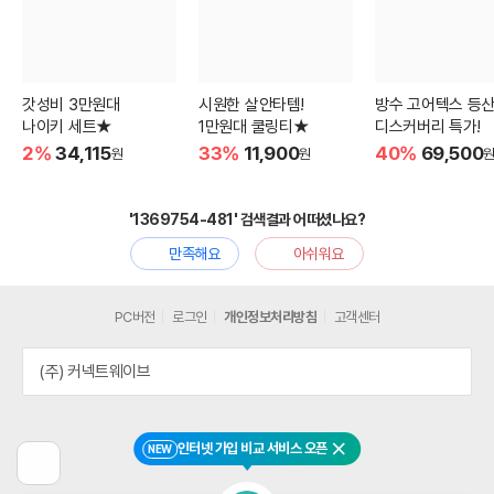
갓성비 3만원대
시원한 살안타템!
방수 고어텍스 등
나이키 세트★
1만원대 쿨링티★
디스커버리 특가!
2%
34,115
33%
11,900
40%
69,500
원
원
'1369754-481' 검색결과 어떠셨나요?
만족해요
아쉬워요
PC버전
로그인
개인정보처리방침
고객센터
(주) 커넥트웨이브
인터넷 가입 비교 서비스 오픈
NEW
닫기
이
전