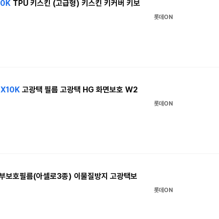
10K
TPU 키스킨 (고급형) 키스킨 키커버 키보
롯데ON
LX10K
고광택 필름 고광택 HG 화면보호 W2
롯데ON
외부보호필름(아셀로3종) 이물질방지 고광택보
롯데ON