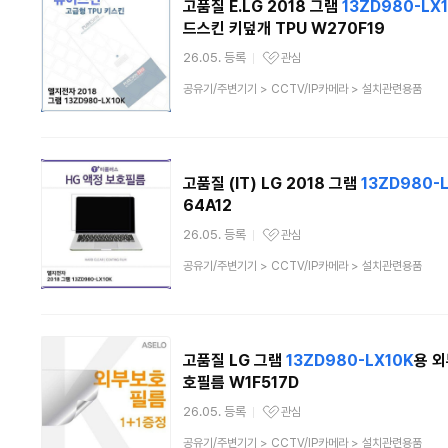
고품질 E.LG 2018 그램
13ZD980-LX
드스킨 키덮개 TPU W270F19
26.05. 등록
관심
관심상품
상
공유기/주변기기
>
CCTV/IP카메라
>
설치관련용품
품
분
류
고품질 (IT) LG 2018 그램
13ZD980-
64A12
26.05. 등록
관심
관심상품
상
공유기/주변기기
>
CCTV/IP카메라
>
설치관련용품
품
분
류
고품질 LG 그램
13ZD980-LX10K
용 
호필름 W1F517D
26.05. 등록
관심
관심상품
상
공유기/주변기기
>
CCTV/IP카메라
>
설치관련용품