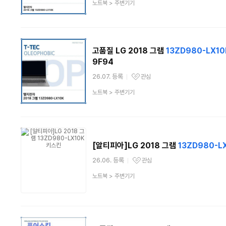
상
노트북
>
주변기기
품
분
류
고품질 LG 2018 그램
13ZD980-LX10
9F94
26.07. 등록
관심
관심상품
상
노트북
>
주변기기
품
분
류
[알티피아]LG 2018 그램
13ZD980-L
26.06. 등록
관심
관심상품
상
노트북
>
주변기기
품
분
류