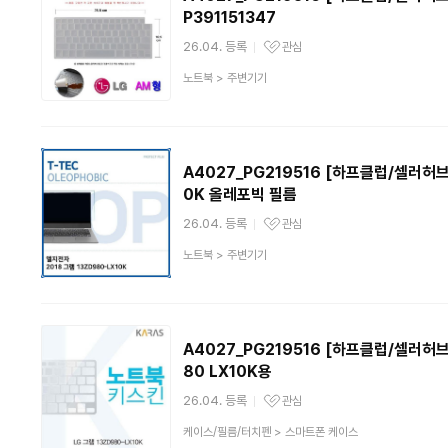
P391151347
26.04. 등록
관심
관심상품
상
노트북
>
주변기기
품
분
류
A4027_PG219516 [하프클럽/셀러허브 
0K 올레포빅 필름
26.04. 등록
관심
관심상품
상
노트북
>
주변기기
품
분
류
A4027_PG219516 [하프클럽/셀러허
80 LX10K용
26.04. 등록
관심
관심상품
상
케이스/필름/터치펜
>
스마트폰 케이스
품