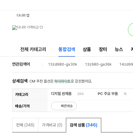
13ZD980-LX10K : 다나와 통합검색
검색될 최소 가격 입력
검색될 최대 가격 입력
서비스
다나와 앱
전체 카테고리
통합검색
상품
장터
뉴스
연관검색어
13zd980-gx30k
13z980-ga36k
14zd99
15u490-ga56k
13zd980-gx50k
15z990
15zd990-vx50k
14z990-ga50k
15u590
상세검색
CM 추천 옵션은
하이라이트
로 강조했어요.
디지털 완제품
PC 주요 부품
296
15
카테고리
배송/가격
빠른배송
전체
(346)
가격비교
(0)
검색 상품
(346)