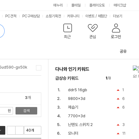
싫어요
좋아요
에누리
몰테일
플레이오토
메이크샵
PC견적
PC구매상담
쇼핑기획전
커뮤니티
이벤트
/
체험단
더보기
최근
관심
로그인
공유
관
련
5ud590-gx50k
다나와 인기 키워드
컨
텐
nt550ebe-k24
급상승 키워드
1
/8
츠
ddr5 16gb
1
3
개
9800x3d
6
제습기
6
원
검색
7700x3d
닌텐도 스위치 2
3
모니터
11