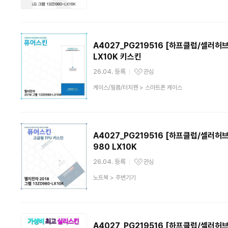
품
분
류
A4027_PG219516 [하프클럽/셀러허브 
LX10K 키스킨
26.04. 등록
관심
관심상품
상
케이스/필름/터치펜
>
스마트폰 케이스
품
분
류
A4027_PG219516 [하프클럽/셀러허브
980 LX10K
26.04. 등록
관심
관심상품
상
노트북
>
주변기기
품
분
류
A4027_PG219516 [하프클럽/셀러허브