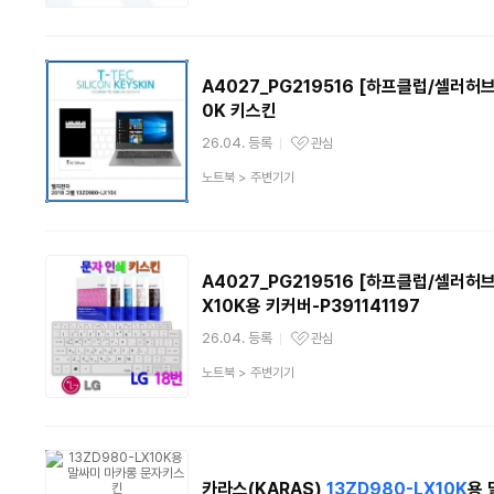
분
류
A4027_PG219516 [하프클럽/셀러허브 
0K 키스킨
26.04. 등록
관심
관심상품
상
노트북
>
주변기기
품
분
류
A4027_PG219516 [하프클럽/셀러허브
X10K용 키커버-P391141197
26.04. 등록
관심
관심상품
상
노트북
>
주변기기
품
분
류
카라스(KARAS)
13ZD980-LX10K
용 