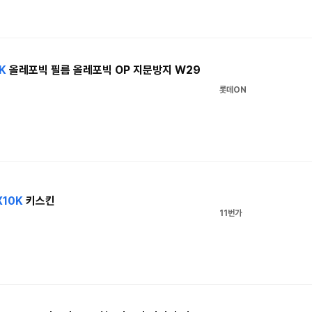
K
올레포빅 필름 올레포빅 OP 지문방지 W29
롯데ON
X10K
키스킨
11번가