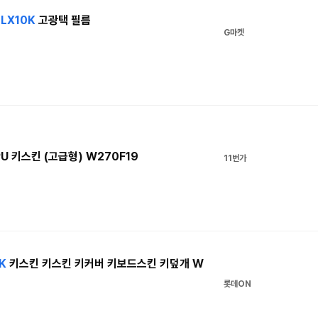
-LX10K
고광택 필름
G마켓
U 키스킨 (고급형) W270F19
11번가
K
키스킨 키스킨 키커버 키보드스킨 키덮개 W
롯데ON