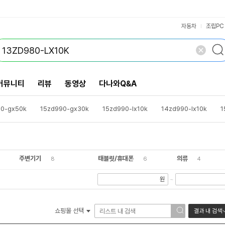
VS검색
개 담김
삭제
검색
자동차
조립PC
커뮤니티
리뷰
동영상
다나와Q&A
0-gx50k
15zd990-gx30k
15zd990-lx10k
14zd990-lx10k
1
-ga36k
17z990-va56k
14td990-gx50k
dm500s9a-a24ba
-ka56k
17zd990-gx30k
14zd990
14zd90n-vx30k
주변기기
태블릿/휴대폰
의류
8
6
4
원
~
쇼핑몰 선택
결과 내 검색