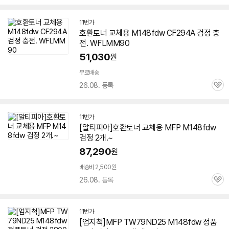
심
11번가
호환토너 교체용 M148fdw CF294A 검정 충
전. WFLMM90
51,030
원
무료배송
26.08. 등록
관
심
11번가
[알티피아]호환토너 교체용 MFP M148fdw
검정 2개.~
87,290
원
배송비 2,500원
26.08. 등록
관
심
11번가
[엄지척]MFP TW79ND25 M148fdw 정품