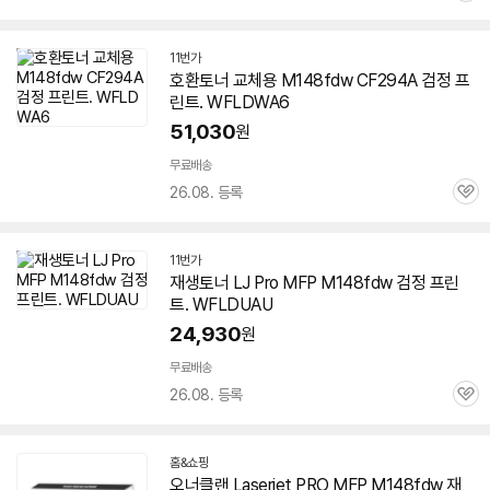
세부정보 열기/접기
심
11번가
호환토너 교체용 M148fdw CF294A 검정 프
린트. WFLDWA6
51,030
원
무료배송
26.08. 등록
관
심
11번가
재생토너 LJ Pro MFP M148fdw 검정 프린
트. WFLDUAU
24,930
원
무료배송
26.08. 등록
관
심
홈&쇼핑
오너클랜 Laserjet PRO MFP M148fdw 재