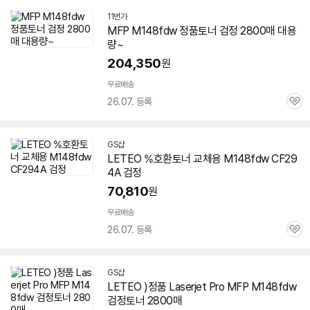
11번가
MFP M148fdw 정품토너 검정 2800매 대용
량~
204,350
원
무료배송
26.07. 등록
관
심
GS샵
LETEO %호환토너 교체용 M148fdw CF29
4A 검정
70,810
원
무료배송
26.07. 등록
관
심
GS샵
LETEO )정품 Laserjet Pro MFP M148fdw
검정토너 2800매