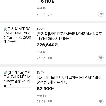
116,110
원
무료배송
26.08. 등록
관
심
11번가
[엄지척]MFP RC15MF46 M148fdw 정품토
너 검정 2800매 대용량~
226,640
원
무료배송
26.08. 등록
관
심
11번가
[셀러에이드]호환토너 교체용 MFP M148fd
w 검정 2개 카트리지.
82,600
원
무료배송
26.08. 등록
관