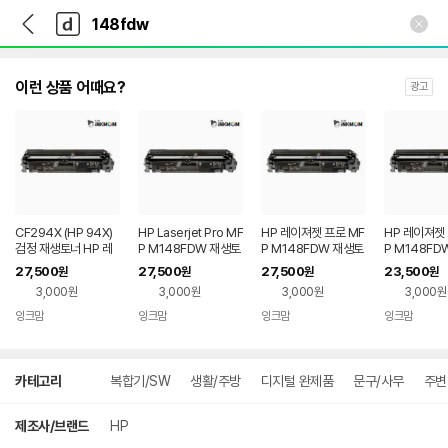
뒤
다
본문 바로가기
다
로
나
나
가
와
와
기
메
인
이런 상품 어때요?
광고
CF294X (HP 94X)
HP Laserjet Pro MF
HP 레이져젯 프로 MF
HP 레이져젯 
검정 재생토너 HP 레
P M148FDW 재생토
P M148FDW 재생토
P M148FD
이저젯 프로 M148D
너 검정 CF294X (HP
너 검정 CF294X (HP
너 검정 CF29
27,500
27,500
27,500
23,500
원
원
원
원
W M148FDW
94X)
94X)
94A)
3,000원
3,000원
3,000원
3,000원
잉크맘
잉크맘
잉크맘
잉크맘
네이버
네이버
네이버
네이
페이
페이
페이
페이
상
카테고리
복합기/SW
생활/주방
디지털 완제품
문구/사무
주변
세
검
색
제조사/브랜드
HP