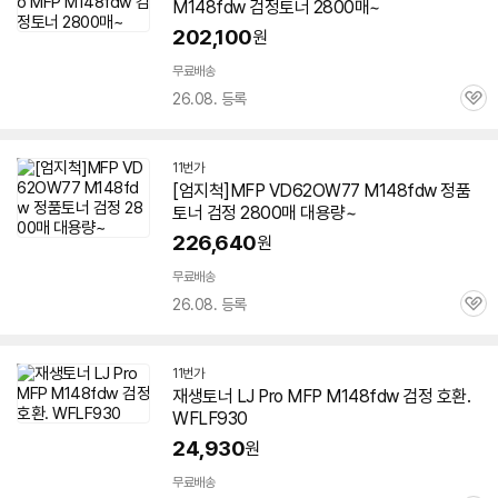
M148fdw 검정토너 2800매~
202,100
원
무료배송
26.08. 등록
관
심
11번가
[엄지척]MFP VD62OW77 M148fdw 정품
토너 검정 2800매 대용량~
226,640
원
무료배송
26.08. 등록
관
심
11번가
재생토너 LJ Pro MFP M148fdw 검정 호환.
WFLF930
24,930
원
무료배송