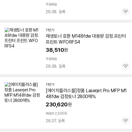
무료배송
26.08. 등록
관
심
11번가
재생토너 호환 M148fdw 대용량 검정.프린터
프린트 WFORFS4
38,510
원
무료배송
26.08. 등록
관
심
11번가
[에이치플러스몰]정품 Laserjet Pro MFP M1
48fdw 검정토너 2800매%
230,620
원
배송비 2,500원
26.07. 등록
관
심