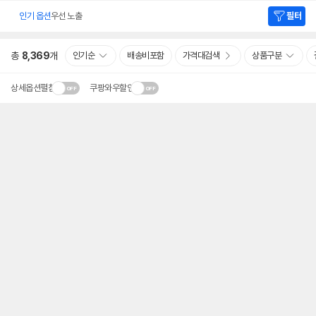
인기 옵션
우선 노출
필터
총
8,369
개
인기순
배송비포함
가격대검색
상품구분
상세옵션펼침
쿠팡와우할인