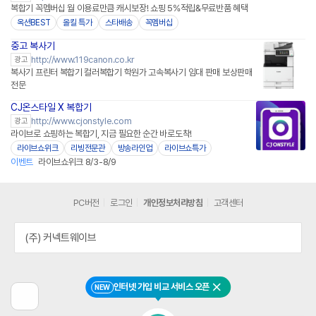
복합기 꼭멤버십 월 이용료만큼 캐시보장! 쇼핑 5%적립&무료반품 혜택
옥션BEST
올킬 특가
스타배송
꼭멤버십
중고 복사기
http://www.119canon.co.kr
광고
복사기 프린터 복합기 컬러복합기 학원가 고속복사기 임대 판매 보상판매
전문
CJ온스타일 X 복합기
네이버페이
http://www.cjonstyle.com
광고
라이브로 쇼핑하는 복합기, 지금 필요한 순간 바로도착!
라이브쇼위크
리빙전문관
방송라인업
라이브쇼특가
이벤트
라이브쇼위크 8/3-8/9
PC버전
로그인
개인정보처리방침
고객센터
(주) 커넥트웨이브
인터넷 가입 비교 서비스 오픈
NEW
닫기
이
전