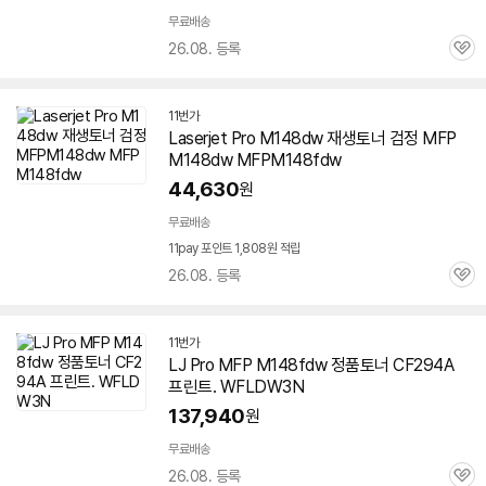
무료배송
26.08. 등록
관
심
11번가
Laserjet Pro M148dw 재생토너 검정 MFP
M148dw MFPM148fdw
44,630
원
무료배송
11pay 포인트 1,808원 적립
26.08. 등록
관
심
11번가
LJ Pro MFP M148fdw 정품토너 CF294A
프린트. WFLDW3N
137,940
원
무료배송
26.08. 등록
관