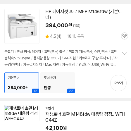
HP 레이저젯 프로 MFP M148fdw (기본토
너)
394,000
원
(1몰)
상
4.5
(
4)
18.11. 등록
관
별
품
심
점
리
복합기
/
인쇄 방식: 레이저
/
흑백(모노) 출력
/
복합기 기능: 복사, 스캔, 팩스
/
흑백
뷰
출력속도: 28ppm
/
용지함 용량: 250매
/
A4 지원
/
카트리지 구성: 흑백 1개
/
자
정
동양면인쇄
/
자동급지장치
/
Mac 지원
/
자동 꺼짐
/
연결방식: USB, Wi-Fi, 유선
보
펼
랜(RJ-45)
치
기본토너
토너 추가
기
더보기
394,000
단종
원
1위
2위
11번가
재생토너 호환 M148fdw 대용량 검정.. WFH
G44Z
42,100
원