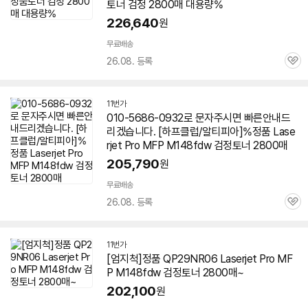
토너 검정 2800매 대용량%
226,640
원
무료배송
26.08. 등록
관
심
11번가
010-5686-0932로 문자주시면 빠른안내드
리겠습니다. [하프클럽/알티피아]%정품 Lase
rjet Pro MFP M148fdw 검정토너 2800매
205,790
원
무료배송
26.08. 등록
관
심
11번가
[엄지척]정품 QP29NR06 Laserjet Pro MF
P M148fdw 검정토너 2800매~
202,100
원