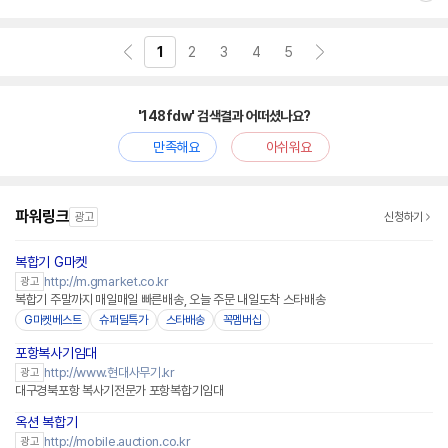
심
1
2
3
4
5
'148fdw' 검색결과 어떠셨나요?
만족해요
아쉬워요
파워링크
광고
신청하기
복합기 G마켓
http://m.gmarket.co.kr
광고
복합기 주말까지 매일매일 빠른배송, 오늘 주문 내일도착 스타배송
G마켓베스트
슈퍼딜특가
스타배송
꼭멤버십
포항복사기임대
http://www.현대사무기.kr
광고
대구경북포항 복사기전문가 포항복합기임대
옥션 복합기
http://mobile.auction.co.kr
광고