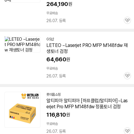
264,190
원
무료배송
26.07. 등록
관
심
GS샵
LETEO ~Laserjet PRO MFP M148fdw 재
생토너 검정
64,660
원
무료배송
26.07. 등록
관
심
롯데홈쇼핑
알티피아 알티피아 [하프클럽/알티피아]~Las
erjet Pro MFP M148fdw 정품토너 검정
116,810
원
무료배송
26.07. 등록
관