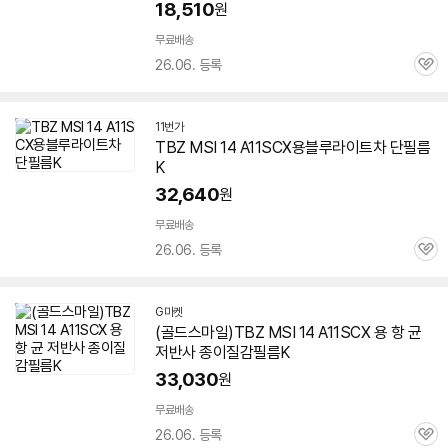
18,510
원
무료배송
26.06. 등록
관
심
11번가
TBZ MSI 14 A11SCX용블루라이트차 단필름
K
32,640
원
무료배송
26.06. 등록
관
심
G마켓
(골드스마일)TBZ MSI 14 A11SCX 용 항 균
저반사 종이질감필름K
33,030
원
무료배송
26.06. 등록
관