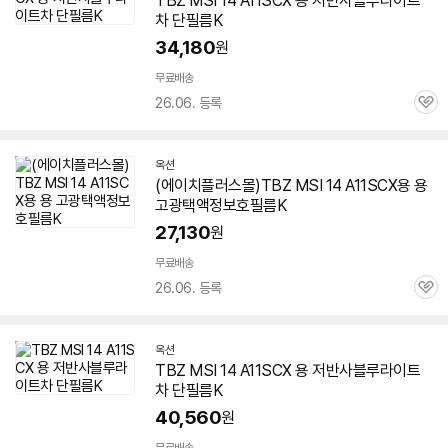
TBZ MSI 14 A11SCX 용 저반사블루라이트
차 단필름K
34,180
원
무료배송
26.06. 등록
관
심
옥션
(에이치플러스몰)TBZ MSI 14 A11SCX용 용
고광택액정보호필름K
27,130
원
무료배송
26.06. 등록
관
심
옥션
TBZ MSI 14 A11SCX 용 저반사블루라이트
차 단필름K
40,560
원