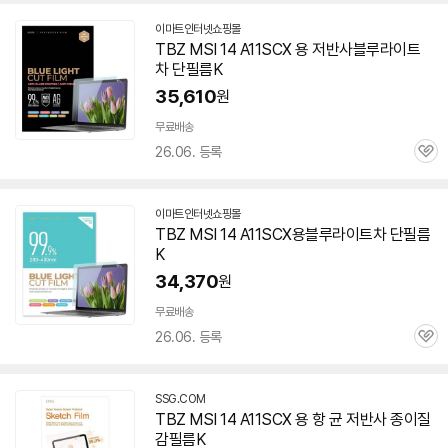
이마트인터넷쇼핑몰
TBZ MSI 14 A11SCX 용 저반사블루라이트
차 단필름K
35,610
원
무료배송
26.06. 등록
관
심
이마트인터넷쇼핑몰
TBZ MSI 14 A11SCX용블루라이트차 단필름
K
34,370
원
무료배송
26.06. 등록
관
심
SSG.COM
TBZ MSI 14 A11SCX 용 항 균 저반사 종이질
감필름K