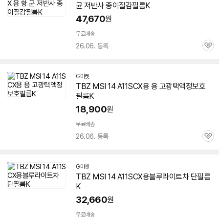
균 저반사 종이질감필름K
47,670
원
무료배송
26.06. 등록
관
심
G마켓
TBZ MSI 14 A11SCX용 용 고광택액정보호
필름K
18,900
원
무료배송
26.06. 등록
관
심
G마켓
TBZ MSI 14 A11SCX용블루라이트차 단필름
K
32,660
원
무료배송