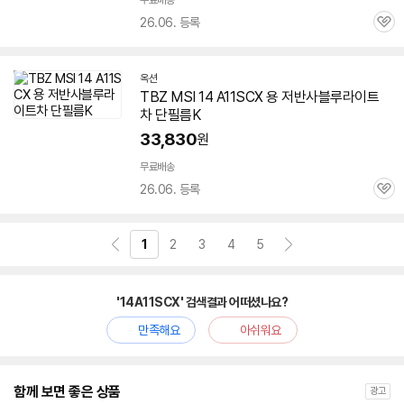
무료배송
26.06. 등록
관
심
옥션
TBZ MSI 14 A11SCX 용 저반사블루라이트
차 단필름K
33,830
원
무료배송
26.06. 등록
관
심
1
2
3
4
5
'14A11SCX' 검색결과 어떠셨나요?
만족해요
아쉬워요
함께 보면 좋은 상품
광고