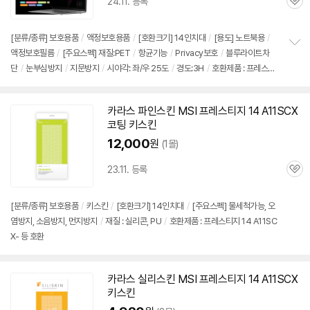
세부정보 열기/접기
24.11. 등록
관
심
[분류/종류] 보호용품
/
액정보호용품
/
[호환크기] 14인치대
/
[용도] 노트북용
/
액정보호필름
/
[주요스펙] 재질:PET
/
항균기능
/
Privacy보호
/
블루라이트차
정
단
/
눈부심방지
/
지문방지
/
시야각: 좌/우 25도
/
경도:3H
/
호환제품 : 프레스티
보
펼
지 14 A11SCX- 등 호환
치
기
카라스 파인스킨 MSI 프레스티지 14 A11SCX
코팅 키스킨
12,000
원
(1몰)
23.11. 등록
관
심
[분류/종류] 보호용품
/
키스킨
/
[호환크기] 14인치대
/
[주요스펙] 물세척가능, 오
염방지, 소음방지, 먼지방지
/
재질 : 실리콘, PU
/
호환제품 : 프레스티지 14 A11SC
X- 등 호환
카라스 실리스킨 MSI 프레스티지 14 A11SCX
키스킨