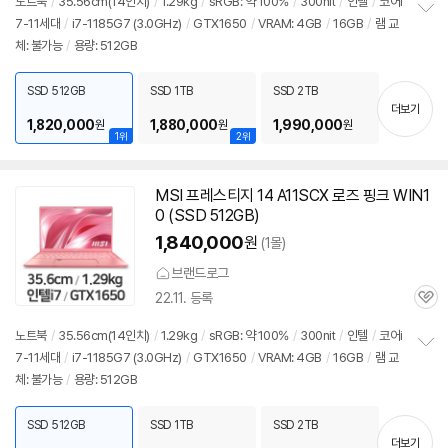
노트북
/
35.56cm(14인치)
/
1.29kg
/
sRGB: 약 100%
/
300nit
/
인텔
/
코어i
7-11세대
/
i7-1185G7 (3.0GHz)
/
GTX1650
/
VRAM: 4GB
/
16GB
/
램 교
정
체: 불가능
/
용량: 512GB
보
펼
치
SSD 512GB
SSD 1TB
SSD 2TB
기
더보기
1,820,000
1,880,000
1,990,000
원
원
원
1위
2위
MSI 프레스티지 14 A11SCX 로즈 핑크 WIN1
0 (SSD 512GB)
1,840,000
원
(1몰)
브랜드로그
22.11. 등록
관
심
노트북
/
35.56cm(14인치)
/
1.29kg
/
sRGB: 약 100%
/
300nit
/
인텔
/
코어i
7-11세대
/
i7-1185G7 (3.0GHz)
/
GTX1650
/
VRAM: 4GB
/
16GB
/
램 교
정
체: 불가능
/
용량: 512GB
보
펼
치
SSD 512GB
SSD 1TB
SSD 2TB
기
더보기