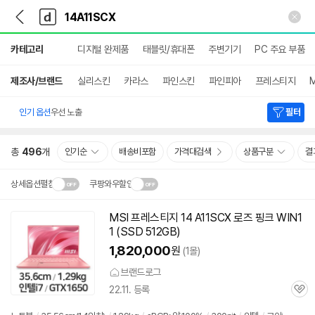
뒤
다
본문 바로가기
다
로
나
나
가
와
와
상
기
메
카테고리
디지털 완제품
태블릿/휴대폰
주변기기
PC 주요 부품
세
인
검
색
제조사/브랜드
실리스킨
카라스
파인스킨
파인피아
프레스티지
M
인기 옵션
우선 노출
필터
총
496
개
인기순
배송비포함
가격대검색
상품구분
결
상세옵션펼침
쿠팡와우할인
설치 환경·지역에 따라
MSI 프레스티지 14 A11SCX 로즈 핑크 WIN1
닫
배송·설치비가 달라집니다.
1 (SSD 512GB)
기
1,820,000
원
(1몰)
브랜드로그
22.11. 등록
관
심