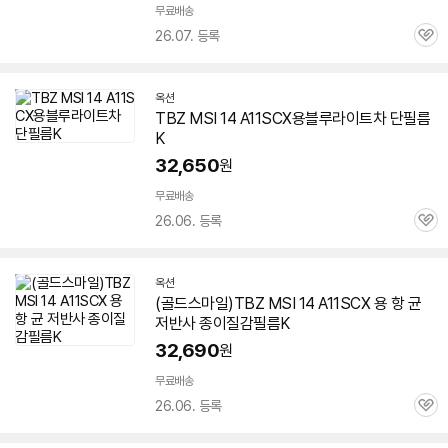
무료배송
26.07. 등록
관
심
옥션
TBZ MSI 14 A11SCX용블루라이트차 단필름
K
32,650
원
무료배송
26.06. 등록
관
심
옥션
(골드스마일)TBZ MSI 14 A11SCX 용 항 균
저반사 종이질감필름K
32,690
원
무료배송
26.06. 등록
관
심