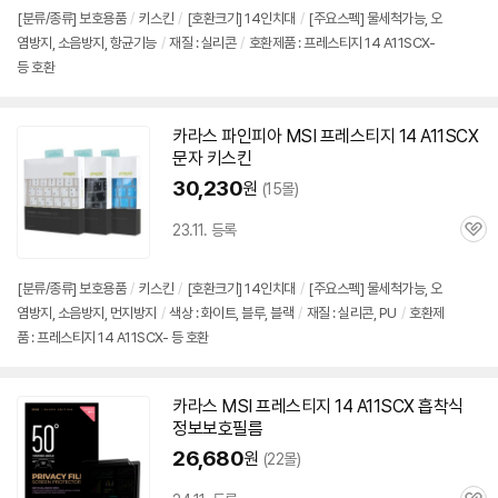
[분류/종류] 보호용품
/
키스킨
/
[호환크기] 14인치대
/
[주요스펙] 물세척가능, 오
염방지, 소음방지, 항균기능
/
재질 : 실리콘
/
호환제품 : 프레스티지 14 A11SCX-
등 호환
카라스 파인피아 MSI 프레스티지 14 A11SCX
문자 키스킨
30,230
원
(15몰)
23.11. 등록
관
심
[분류/종류] 보호용품
/
키스킨
/
[호환크기] 14인치대
/
[주요스펙] 물세척가능, 오
염방지, 소음방지, 먼지방지
/
색상 : 화이트, 블루, 블랙
/
재질 : 실리콘, PU
/
호환제
품 : 프레스티지 14 A11SCX- 등 호환
카라스 MSI 프레스티지 14 A11SCX 흡착식
정보보호필름
26,680
원
(22몰)