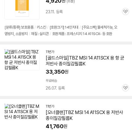
4,920
원
(8몰)
23.11. 등록
관
심
[분류/종류] 보호용품
/
키스킨
/
[호환크기] 14인치대
/
[주요스펙] 물세척가능, 오
염방지, 소음방지
/
재질 : 실리콘
/
호환제품 : 프레스티지 14 A11SCX- 등 호환
11번가
[골드스마일]TBZ MSI 14 A11SCX 용 항 균
저반사 종이질감필름K
33,350
원
무료배송
26.07. 등록
관
심
11번가
[오너클랜]TBZ MSI 14 A11SCX 용 저반사
종이질감필름K
41,760
원