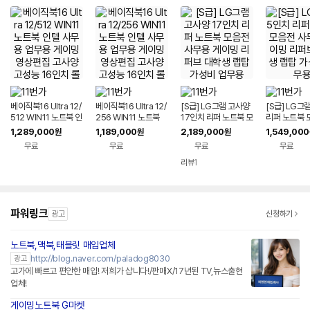
베이직북16 Ultra 12/
베이직북16 Ultra 12/
[S급] LG그램 고사양
[S급] LG그
512 WIN11 노트북 인
256 WIN11 노트북
17인치 리퍼 노트북 모
리퍼 노트북 
텔 사무용 업무용 게이
인텔 사무용 업무용 게
음전 사무용 게이밍 리
무용 게이밍 
1,289,000
1,189,000
2,189,000
1,549,000
원
원
원
밍 영상편집 고사양 고
이밍 영상편집 고사양
퍼브 대학생 랩탑 가성
학생 랩탑 가
무료
무료
무료
무료
성능 16인치 롤 울트라
고성능 16인치 롤 울트
비 업무용
용
북
라북
리뷰
1
파워링크
광고
신청하기
노트북,맥북,태블릿 매입업체
http://blog.naver.com/paladog8030
광고
고가에 빠르고 편안한 매입! 저희가 삽니다!/판매X/17년된 TV,뉴스출현
업체!
게이밍노트북 G마켓