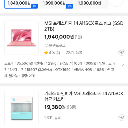
1,840,000
1,890,000
1,990,000
원
원
원
1위
2위
MSI 프레스티지 14 A11SCX 로즈 핑크 (SSD
2TB)
1,940,000
원
(1몰)
브랜드로그
상
4.8
(
4)
22.11. 등록
관
별
품
심
점
노트북
/
35.56cm(14인치)
/
1.29kg
/
sRGB: 약 100%
/
300nit
/
인텔
/
코어i
리
7-11세대
/
i7-1185G7 (3.0GHz)
/
GTX1650
/
VRAM: 4GB
/
16GB
/
램 교
정
뷰
체: 불가능
/
용량: 2TB
보
펼
치
기
카라스 파인피아 MSI 프레스티지 14 A11SCX
항균 키스킨
19,380
원
(18몰)
23.11. 등록
관
심