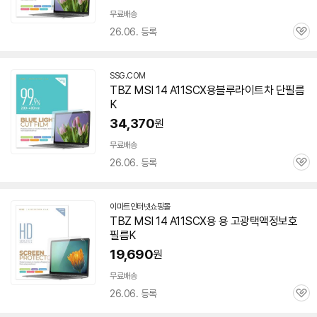
무료배송
26.06. 등록
관
심
SSG.COM
TBZ MSI 14 A11SCX용블루라이트차 단필름
K
34,370
원
무료배송
26.06. 등록
관
심
이마트인터넷쇼핑몰
TBZ MSI 14 A11SCX용 용 고광택액정보호
필름K
19,690
원
무료배송
26.06. 등록
관
심