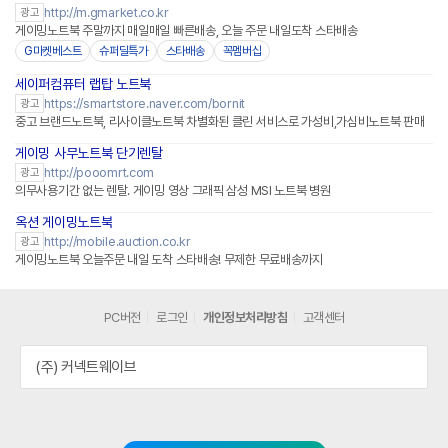
http://m.gmarket.co.kr
광고
게이밍노트북 주말까지 매일매일 빠른배송, 오늘 주문 내일도착 스타배송
G마켓베스트
슈퍼딜특가
스타배송
꼭멤버십
세이퍼컴퓨터 랩탑 노트북
네이버페이 플러스
https://smartstore.naver.com/bornit
광고
중고 브랜드노트북, 리사이클노트북 차별화된 클린 서비스로 가성비,가심비노트북 판매
게이밍 사무노트북 단기렌탈
http://pooomrt.com
광고
의무사용기간 없는 렌탈. 게이밍 영상 그래픽 삼성 MSI 노트북 병원
옥션 게이밍노트북
http://mobile.auction.co.kr
광고
게이밍노트북 오늘주문 내일 도착 스타배송! 무제한 무료배송까지
PC버전
로그인
개인정보처리방침
고객센터
(주) 커넥트웨이브