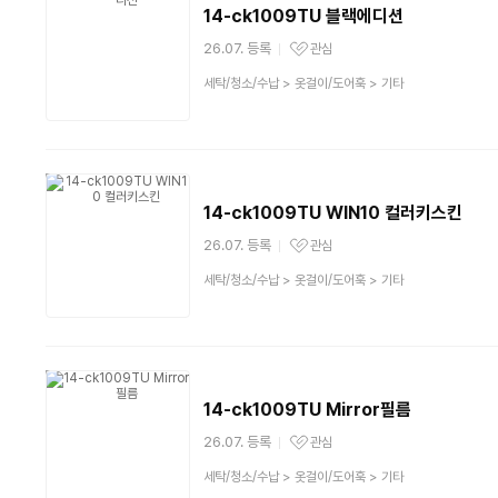
14-ck1009TU 블랙에디션
26.07. 등록
관심
관심상품
상
세탁/청소/수납
>
옷걸이/도어훅
>
기타
품
분
류
14-ck1009TU WIN10 컬러키스킨
26.07. 등록
관심
관심상품
상
세탁/청소/수납
>
옷걸이/도어훅
>
기타
품
분
류
14-ck1009TU Mirror필름
26.07. 등록
관심
관심상품
상
세탁/청소/수납
>
옷걸이/도어훅
>
기타
품