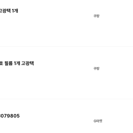
고광택 1개
쿠팡
보호 필름 1개 고광택
쿠팡
3079805
G마켓