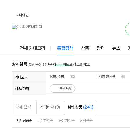
14CK1009TU : 다나와 통합검색
검색될 최소 가격 입력
검색될 최대 가격 입력
서비스
다나와 앱
전체 카테고리
통합검색
상품
장터
뉴스
상세검색
CM 추천 옵션은
하이라이트
로 강조했어요.
생활/주방
디지털 완제품
152
68
카테고리
배송/가격
빠른배송
전체
(241)
가격비교
(0)
검색 상품
(241)
인기상품순
낮은가격순
높은가격순
신상품순