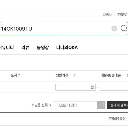
VS검색
개 담김
삭제
검색
자동차
조립PC
커뮤니티
리뷰
동영상
다나와Q&A
도서
생활가전
태블릿/휴대폰
7
7
3
원
~
쇼핑몰 선택
결과 내 검색
쿠팡와우할인