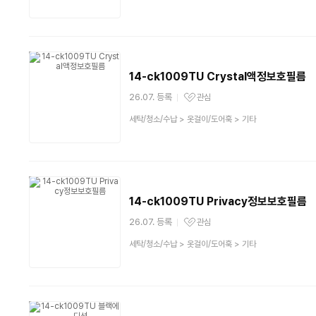
품
분
류
14-ck1009TU Crystal액정보호필름
26.07. 등록
관심
관심상품
상
세탁/청소/수납
>
옷걸이/도어훅
>
기타
품
분
류
14-ck1009TU Privacy정보보호필름
26.07. 등록
관심
관심상품
상
세탁/청소/수납
>
옷걸이/도어훅
>
기타
품
분
류