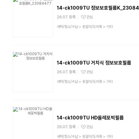
14-ck1009TU 정보보호필름K_23084
26.07. 등록
관심
관심상품
상
세탁/청소/수납
>
옷걸이/도어훅
>
기타
품
분
류
14-ck1009TU 거치식 정보보호필름
26.07. 등록
관심
관심상품
상
세탁/청소/수납
>
옷걸이/도어훅
>
기타
품
분
류
14-ck1009TU HD올레포빅필름
26.07. 등록
관심
관심상품
상
세탁/청소/수납
>
옷걸이/도어훅
>
기타