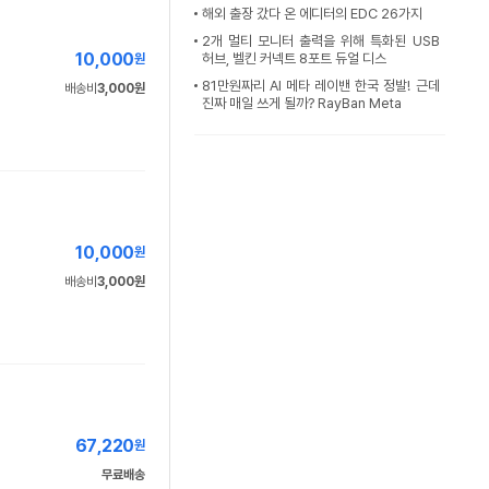
해외 출장 갔다 온 에디터의 EDC 26가지
2개 멀티 모니터 출력을 위해 특화된 USB
10,000
허브, 벨킨 커넥트 8포트 듀얼 디스
원
81만원짜리 AI 메타 레이밴 한국 정발! 근데
배송비
3,000원
진짜 매일 쓰게 될까? RayBan Meta
10,000
원
배송비
3,000원
67,220
원
무료배송