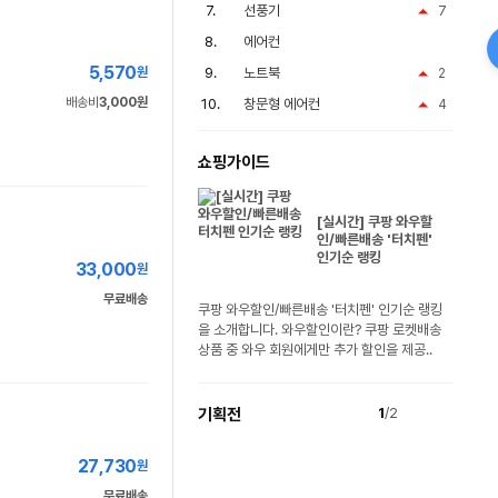
선풍기
7
에어컨
5,570
원
노트북
2
배송비
3,000원
창문형 에어컨
4
쇼핑가이드
[실시간] 쿠팡 와우할
인/빠른배송 '터치펜'
인기순 랭킹
33,000
원
무료배송
쿠팡 와우할인/빠른배송 '터치펜' 인기순 랭킹
을 소개합니다. 와우할인이란? 쿠팡 로켓배송
상품 중 와우 회원에게만 추가 할인을 제공..
기획전
1
/2
27,730
원
무료배송