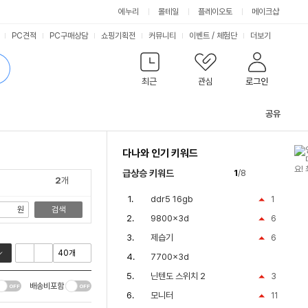
싫어요
좋아요
에누리
몰테일
플레이오토
메이크샵
PC견적
PC구매상담
쇼핑기획전
커뮤니티
이벤트
/
체험단
더보기
최근
관심
로그인
공유
관
련
다나와 인기 키워드
컨
텐
급상승 키워드
1
/8
츠
2
개
ddr5 16gb
1
원
검색
9800x3d
6
제습기
6
7700x3d
닌텐도 스위치 2
3
배송비포함
모니터
11