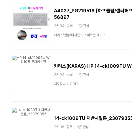
A4027_PG219516 [하프클럽/셀러허브 
56897
26.04. 등록
관심
관심상품
상
케이스/필름/터치펜
>
스마트폰 케이스
품
분
류
카라스(KARAS) HP 14-ck1009TU 
26.04. 등록
관심
관심상품
상
저장장치
>
ODD
품
분
류
14-ck1009TU 저반사필름_2307935
26.08. 등록
관심
관심상품