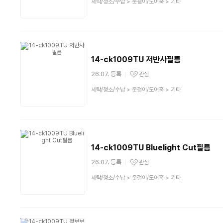
상
세탁/청소/수납
>
옷걸이/도어훅
>
기타
품
분
류
14-ck1009TU 저반사필름
26.07. 등록
관심
관심상품
상
세탁/청소/수납
>
옷걸이/도어훅
>
기타
품
분
류
14-ck1009TU Bluelight Cut필름
26.07. 등록
관심
관심상품
상
세탁/청소/수납
>
옷걸이/도어훅
>
기타
품
분
류