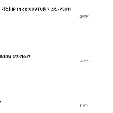
가전]HP 14 ck1009TU용 키스킨-P3911
신세계라이브쇼핑
WIN10용 문자키스킨
CJ온스타일
5
11번가