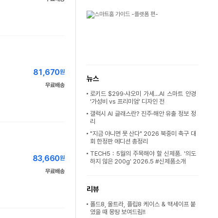
81,670
원
뉴스
무료배송
로키드 $299·샤오미 가세…AI 스마트 안경
‘가성비 vs 프리미엄’ 디자인 전
갤럭시 AI 글래스란? 진주·해안 유출 정보 정
리
"지금 아니면 못 산다" 2026 북중미 축구 대
회 한정판 에디션 총정리
TECH5 : 5월의 주목해야 할 신제품. '의도
83,660
원
하지 않은 200g' 2026.5 #신제품소개
무료배송
리뷰
폴드8, 울트라, 플립8 케이스 & 맥세이프 붙
였을 때 몽땅 보여드림!!