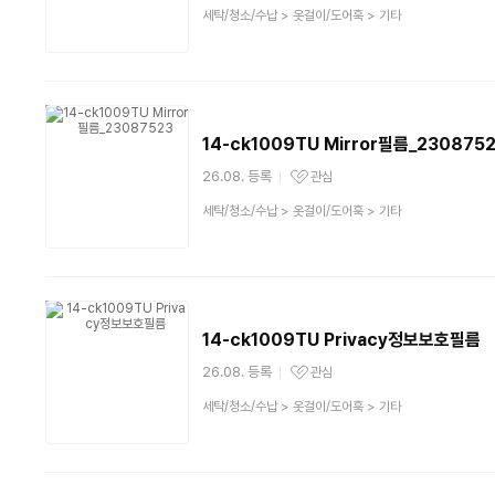
상
세탁/청소/수납
>
옷걸이/도어훅
>
기타
품
분
류
14-ck1009TU Mirror필름_230875
26.08. 등록
관심
관심상품
상
세탁/청소/수납
>
옷걸이/도어훅
>
기타
품
분
류
14-ck1009TU Privacy정보보호필름
26.08. 등록
관심
관심상품
상
세탁/청소/수납
>
옷걸이/도어훅
>
기타
품
분
류