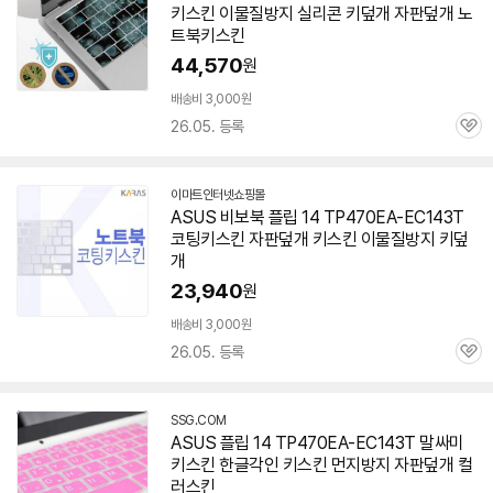
키스킨 이물질방지 실리콘 키덮개 자판덮개 노
트북키스킨
44,570
원
배송비 3,000원
26.05. 등록
관
심
이마트인터넷쇼핑몰
ASUS 비보북 플립 14 TP470EA-EC143T
코팅키스킨 자판덮개 키스킨 이물질방지 키덮
개
23,940
원
배송비 3,000원
26.05. 등록
관
심
SSG.COM
ASUS 플립 14 TP470EA-EC143T 말싸미
키스킨 한글각인 키스킨 먼지방지 자판덮개 컬
러스킨