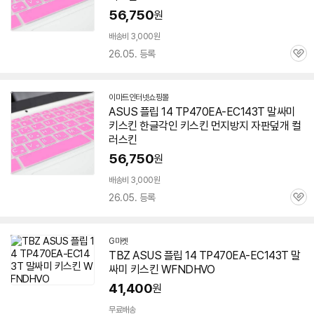
56,750
원
배송비 3,000원
26.05. 등록
관
심
이마트인터넷쇼핑몰
ASUS 플립 14 TP470EA-EC143T 말싸미
키스킨 한글각인 키스킨 먼지방지 자판덮개 컬
러스킨
56,750
원
배송비 3,000원
26.05. 등록
관
심
G마켓
TBZ ASUS 플립 14 TP470EA-EC143T 말
싸미 키스킨 WFNDHVO
41,400
원
무료배송