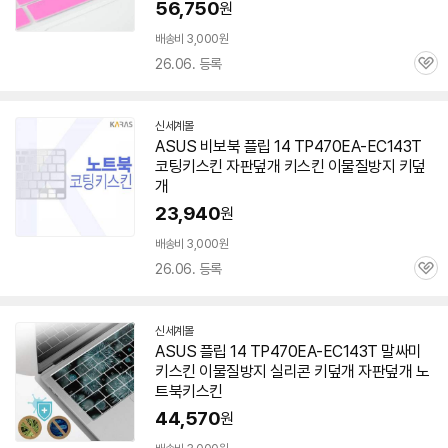
56,750
원
배송비 3,000원
26.06. 등록
관
심
신세계몰
ASUS 비보북 플립 14 TP470EA-EC143T
코팅키스킨 자판덮개 키스킨 이물질방지 키덮
개
23,940
원
배송비 3,000원
26.06. 등록
관
심
세부정보 열기/접기
신세계몰
ASUS 플립 14 TP470EA-EC143T 말싸미
키스킨 이물질방지 실리콘 키덮개 자판덮개 노
트북키스킨
44,570
원