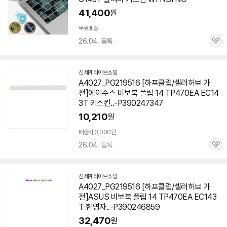
41,400
원
무료배송
26.04. 등록
관
심
신세계라이브쇼핑
A4027_PG219516 [하프클럽/셀러허브 가
전]에이수스 비보북 플립 14 TP470EA EC14
3T 키스킨..-P390247347
10,210
원
배송비 3,000원
26.04. 등록
관
심
신세계라이브쇼핑
A4027_PG219516 [하프클럽/셀러허브 가
전]ASUS 비보북 플립 14 TP470EA EC143
T 한영자..-P390246859
32,470
원