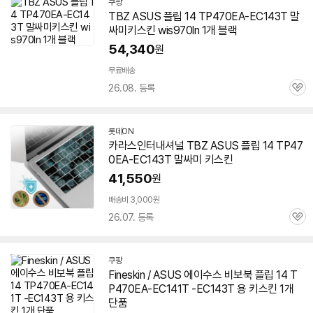
쿠팡
TBZ ASUS 플립 14 TP470EA-EC143T 말
싸미키스킨 wis970ln 1개 블랙
54,340
원
무료배송
26.08. 등록
관
심
롯데ON
카라스인터내셔널 TBZ ASUS 플립 14 TP47
0EA-EC143T 말싸미 키스킨
41,550
원
배송비 3,000원
26.07. 등록
관
심
쿠팡
Fineskin / ASUS 에이수스 비보북 플립 14 T
P470EA-EC141T -EC143T 용 키스킨 1개
단품