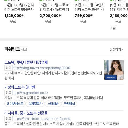
[S급] LG그램 17인치
[S급] LG그램 프로 16
[S급] LG그램 14인치
[S급] LG그
리퍼 노트북 모음전 사
인치 고사양 노트북 리
리퍼 노트북 모음전 사
17인치 리퍼
무용 게이밍 리퍼브 대
퍼 코어울트라9 2TB
무용 게이밍 리퍼브 대
음전 사무용 
1,129,000
2,700,000
799,000
2,189,000
원
원
원
학생 랩탑 가성비 업무
32GB WIN11 144H
학생 랩탑 가성비 업무
퍼브 대학생 
무료
무료
무료
무료
용
z VRR 16Z90TS-G.
용
비 업무용
AUG9U1 사무용 게이
리뷰
1
밍 대학생 랩탑 업무용
작업용
파워링크
광고
신청하기
노트북,맥북,태블릿 매입업체
http://blog.naver.com/paladog8030
광고
고가에 빠르고 편안한 매입! 저희가 삽니다!매입O,판매는 안합니다!/17년
된 회사
가성비노트북 G마켓
http://m.gmarket.co.kr
광고
가성비노트북 쇼핑에 집중! 최대 5% 적립에 무료반품까지, 꼭멤버십 혜택
G마켓베스트
슈퍼딜특가
스타배송
꼭멤버십
리사이클, 중고노트북 전문몰
네이버페이 플러스
https://smartstore.naver.com/bornit
광고
중고노트북의 차별화된 클린 서비스로 가성비,가심비 만족 다양한 브랜드 노트북 판매