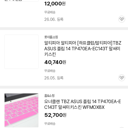
12,000
원
무료배송
26.06. 등록
관
심
롯데홈쇼핑
알티피아 알티피아 [하프클럽/알티피아]TBZ
ASUS 플립 14 TP470EA-EC143T 말싸미
키스킨
40,740
원
무료배송
26.05. 등록
관
심
홈&쇼핑
오너클랜 TBZ ASUS 플립 14 TP470EA-E
C143T 말싸미키스킨 WFMOX8X
52,700
원
무료배송