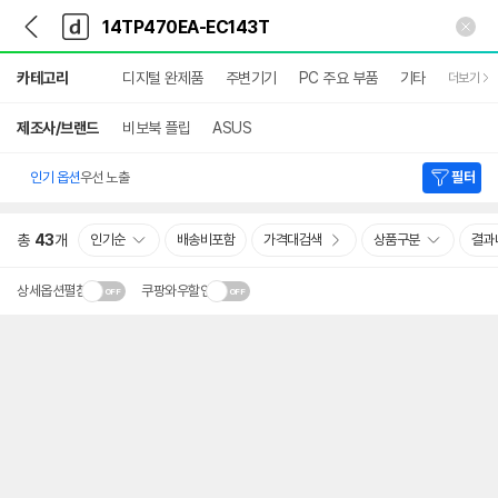
뒤
다
본문 바로가기
다
로
나
나
가
와
와
상
기
메
카테고리
디지털 완제품
주변기기
PC 주요 부품
기타
더보기
세
인
검
색
제조사/브랜드
비보북 플립
ASUS
인기 옵션
우선 노출
필터
총
43
개
인기순
배송비포함
가격대검색
상품구분
결과
상세옵션펼침
쿠팡와우할인