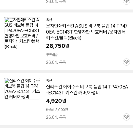
26.04. 등록
관
심
옥션
문자인쇄키스킨 ASUS 비보북 플립 14 TP47
0EA-EC143T 한영자판 보호커버 /문자인쇄
키스킨/블랙(Black)
28,750
원
무료배송
26.04. 등록
관
심
옥션
실리스킨 에이수스 비보북 플립 14 TP470EA
-EC143T 키스킨 커버/가성비
4,920
원
배송비 3,000원
26.04. 등록
관
심