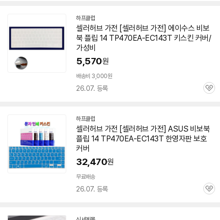
하프클럽
셀러허브 가전 [셀러허브 가전] 에이수스 비보
북 플립 14 TP470EA-EC143T 키스킨 커버/
가성비
5,570
원
배송비 3,000원
26.07. 등록
관
심
하프클럽
셀러허브 가전 [셀러허브 가전] ASUS 비보북
플립 14 TP470EA-EC143T 한영자판 보호
커버
32,470
원
무료배송
26.07. 등록
관
심
신세계몰