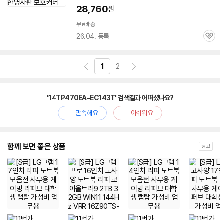
28,760
원
무료배송
26.04. 등록
관
심
1
2
'14TP470EA-EC143T' 검색결과 어떠셨나요?
만족해요
아쉬워요
함께 보면 좋은 상품
광고