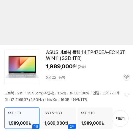
ASUS 비보북 플립 14 TP470EA-EC143T
WIN11 (SSD 1TB)
1,989,000
원
(2몰)
23.03. 등록
관
심
노트북
/
2in1
/
35.56cm(14인치)
/
1.5kg
/
sRGB: 100%
/
인텔
/
코어i7-11세
대
/
i7-1165G7 (2.8GHz)
/
Iris Xe
/
16GB
/
용량: 1TB
정
보
펼
SSD 1TB
SSD 512GB
SSD 2TB
치
더보기
기
1,989,000
1,689,000
1,989,000
원
원
원
1위
2위