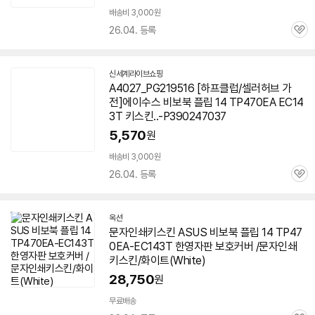
배송비 3,000원
26.04. 등록
관
심
신세계라이브쇼핑
A4027_PG219516 [하프클럽/셀러허브 가
전]에이수스 비보북 플립 14 TP470EA EC14
3T 키스킨..-P390247037
5,570
원
배송비 3,000원
26.04. 등록
관
심
옥션
문자인쇄키스킨 ASUS 비보북 플립 14 TP47
0EA-EC143T 한영자판 보호커버 /문자인쇄
키스킨/화이트(White)
28,750
원
무료배송