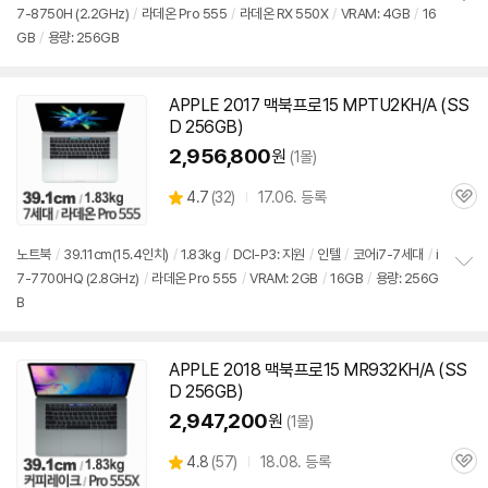
7-8750H (2.2GHz)
/
라데온 Pro 555
/
라데온 RX 550X
/
VRAM: 4GB
/
16
정
뷰
GB
/
용량: 256GB
보
펼
치
기
APPLE 2017
맥북
프로
15 MPTU2KH/A (SS
D 256GB)
2,956,800
원
(1몰)
상
4.7
(
32)
17.06. 등록
관
별
품
심
점
리
노트북
/
39.11cm(15.4인치)
/
1.83kg
/
DCI-P3: 지원
/
인텔
/
코어i7-7세대
/
i
뷰
7-7700HQ (2.8GHz)
/
라데온 Pro 555
/
VRAM: 2GB
/
16GB
/
용량: 256G
정
B
보
펼
치
기
APPLE 2018
맥북
프로
15 MR932KH/A (SS
동
D 256GB)
영
상
2,947,200
원
(1몰)
상
4.8
(
57)
18.08. 등록
관
별
품