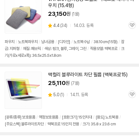
기
우치 (15.4형)
23,150
원
(1몰)
상
4.4
(
34)
14.03. 등록
관
별
품
심
점
리
파우치
/
노트북파우치
/
남녀공용
/
[디자인]
/
노트북수납
/
38.10cm(15형)
/
잠
뷰
금: 지퍼형
/
재질: 패브릭
/
색상: 핑크, 블루, 그레이, 그린
/
적용모델:
맥북
프로
/
크
기(가로x세로x폭): 36.5x25.5x1.8cm
맥컬리 블루라이트 차단 필름 (
맥북
프로
15)
25,110
원
(7몰)
상
5.0
(
1)
14.11. 등록
관
별
품
심
점
리
뷰
[분류/종류] 보호용품
/
액정보호용품
/
[호환크기]
15인치
대
/
[용도] 노트북용
/
[주요스펙] 블루라이트차단
/
맥북프로 15인치 전용
/
크기: 35.8 x 23.6 cm