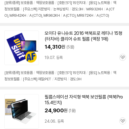
[분류/종류] 보호용품
/
액정보호용품
/
[호환크기]
15인치
대
/
[용도] 노트북용
/
액
정보호필름
/
[주요스펙] 지문방지
/
눈부심방지
/
경도:3H
/
MR932KH
/
A (CT
O), MR942KH
/
A (CTO), MR962KH
/
A (CTO), MR972KH
/
A (CTO)
모이다 유니슈트 2016
맥북
프로
레티나 15형
(터치바) 클리어 슈트 필름 (액정 1매)
14,310
원
(5몰)
19.07. 등록
관
심
[분류/종류] 보호용품
/
액정보호용품
/
[호환크기]
15인치
대
/
[용도] 노트북용
/
액
정보호필름
/
[주요스펙] 재질:PET
/
지문방지
/
경도:3H
필름스테이션 자석형
맥북
보안필름 (
맥북
Pro
15.4인치)
24,900
원
(1몰)
24.06. 등록
관
심