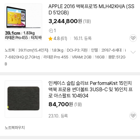
기
APPLE 2016
맥북
프로
15 MLH42KH/A (SS
D 512GB)
3,244,800
원
(1몰)
1
상
상
4.8
(
61)
16.11. 등록
품
관
별
의
품
심
점
견
노트북
/
39.11cm(15.4인치)
/
1.83kg
/
DCI-P3: 지원
/
인텔
/
코어i7-6세대
/
i
리
7-6820HQ (2.7GHz)
/
라데온 Pro 455
/
VRAM: 2GB
/
16GB
/
용량: 512G
정
뷰
B
보
펼
치
기
인케이스 슬립 슬리브 PerformaKnit
15인치
맥북
프로용 썬더볼트 3USB-C 및 16인치
프
로
아스팔트 104934
세부정보 열기/접기
84,700
원
(1몰)
23.10. 등록
관
심
노트북파우치