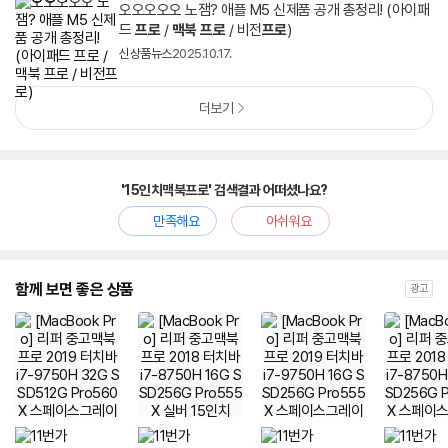
오오오오오 노잼? 애플 M5 신제품 공개 총정리! (아이패
드
프로
/
맥북
프로
/ 비전
프로
)
신상품뉴스
2025.10.17.
더보기
'15인치맥북프로' 검색결과 어떠셨나요?
만족해요
아쉬워요
함께 보면 좋은 상품
광고