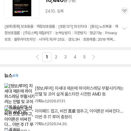
10,440
원
(1몰)
24.10. 등록
관
심
[분류/종류] 보호용품
/
액정보호용품
/
[호환크기]
15인치
대
/
[용도] 노트북용
/
액
정보호필름
/
[주요스펙] 재질:PET
/
눈부심방지
/
지문방지
/
항균기능
/
Privacy
정
보호
/
블루라이트차단
/
시야각: 좌/우 25도
/
경도:3H
/
호환제품 : 2016 맥북프
보
펼
로15- 등 호환
/
상세모델 확인필요
치
기
1
2
3
4
5
뉴스
4개
[정보/루머] 차세대 제온에 하이퍼스레딩 부활시키려는
인텔 및 코어 설계 올스타전 시전한 AMD 등
기획뉴스
2026.07.31.
아이패드 접고, 비전
프로
멈추고, 아이폰은 비싸진다…
이번 주 IT 루머 총정리
기획뉴스
2026.04.30.