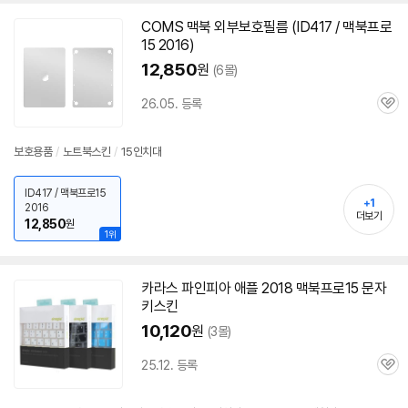
치
기
COMS
맥북
외부보호필름 (ID417 /
맥북
프로
15 2016)
12,850
원
(6몰)
26.05. 등록
관
심
보호용품
/
노트북스킨
/
15인치
대
ID417 / 맥북프로15
+1
2016
더보기
12,850
원
1위
카라스 파인피아 애플 2018
맥북
프로
15 문자
키스킨
10,120
원
(3몰)
25.12. 등록
관
심