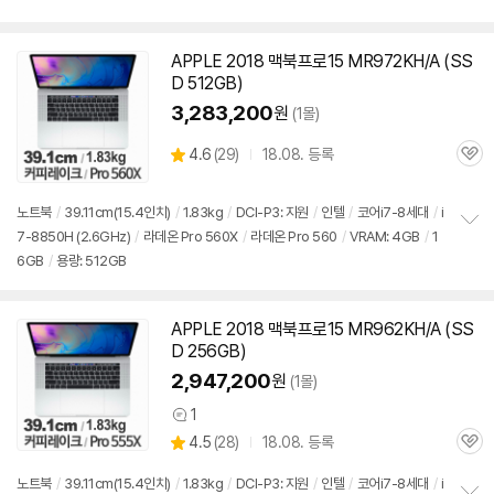
펼
치
기
APPLE 2018
맥북
프로
15 MR972KH/A (SS
동
D 512GB)
영
상
3,283,200
원
(1몰)
상
4.6
(
29)
18.08. 등록
관
별
품
심
점
리
노트북
/
39.11cm(15.4인치)
/
1.83kg
/
DCI-P3: 지원
/
인텔
/
코어i7-8세대
/
i
뷰
7-8850H (2.6GHz)
/
라데온 Pro 560X
/
라데온 Pro 560
/
VRAM: 4GB
/
1
정
6GB
/
용량: 512GB
보
펼
치
기
APPLE 2018
맥북
프로
15 MR962KH/A (SS
동
D 256GB)
영
상
2,947,200
원
(1몰)
1
상
상
4.5
(
28)
18.08. 등록
품
관
별
의
품
심
점
견
노트북
/
39.11cm(15.4인치)
/
1.83kg
/
DCI-P3: 지원
/
인텔
/
코어i7-8세대
/
i
리