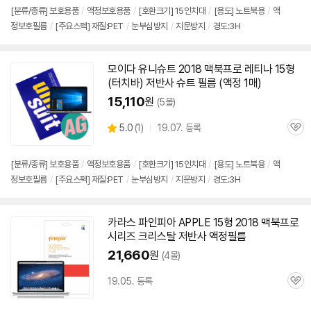
[분류/종류] 보호용품
/
액정보호용품
/
[호환크기]
15인치
대
/
[용도] 노트북용
/
액
정보호필름
/
[주요스펙] 재질:PET
/
눈부심방지
/
지문방지
/
경도:3H
모이다 유니슈트 2018
맥북
프로
레티나 15형
(터치바) 저반사 슈트 필름 (액정 1매)
15,110
원
(5몰)
상
5.0
(
1)
19.07. 등록
관
별
품
심
점
리
[분류/종류] 보호용품
/
액정보호용품
/
[호환크기]
15인치
대
/
[용도] 노트북용
/
액
뷰
정보호필름
/
[주요스펙] 재질:PET
/
눈부심방지
/
지문방지
/
경도:3H
카라스 파인피아 APPLE 15형 2018
맥북
프로
시리즈 크리스탈 저반사 액정필름
21,660
원
(4몰)
19.05. 등록
관
심