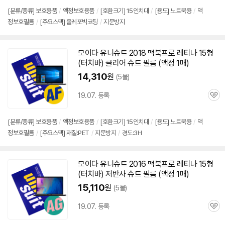
점
리
[분류/종류] 보호용품
/
액정보호용품
/
[호환크기]
15인치
대
/
[용도] 노트북용
/
액
뷰
정보호필름
/
[주요스펙] 올레포빅코팅
/
지문방지
모이다 유니슈트 2018
맥북
프로
레티나 15형
(터치바) 클리어 슈트 필름 (액정 1매)
14,310
원
(5몰)
19.07. 등록
관
심
[분류/종류] 보호용품
/
액정보호용품
/
[호환크기]
15인치
대
/
[용도] 노트북용
/
액
정보호필름
/
[주요스펙] 재질:PET
/
지문방지
/
경도:3H
모이다 유니슈트 2016
맥북
프로
레티나 15형
(터치바) 저반사 슈트 필름 (액정 1매)
15,110
원
(5몰)
19.07. 등록
관
심