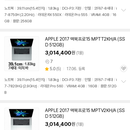
심
점
리
노트북
/
39.11cm(15.4인치)
/
1.83kg
/
DCI-P3: 지원
/
인텔
/
코어i7-8세대
/
i
뷰
7-8750H (2.2GHz)
/
라데온 RX 550X
/
라데온 Pro 555
/
VRAM: 4GB
/
16
정
GB
/
용량: 256GB
보
펼
치
기
APPLE 2017
맥북
프로
15 MPTT2KH/A (SS
D 512GB)
3,014,400
원
(1몰)
7
상
상
5.0
(
5)
17.06. 등록
품
관
별
의
품
심
점
견
노트북
/
39.11cm(15.4인치)
/
1.83kg
/
DCI-P3: 지원
/
인텔
/
코어i7-7세대
/
i
리
7-7820HQ (2.9GHz)
/
라데온 Pro 560
/
VRAM: 4GB
/
16GB
/
용량: 512G
정
뷰
B
보
펼
치
기
APPLE 2017
맥북
프로
15 MPTV2KH/A (SS
D 512GB)
3,014,400
원
(1몰)