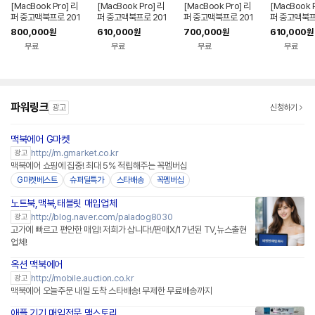
[MacBook Pro] 리
[MacBook Pro] 리
[MacBook Pro] 리
[MacBook P
퍼 중고맥북프로 201
퍼 중고맥북프로 201
퍼 중고맥북프로 201
퍼 중고맥북프
9 터치바 i7-9750H
8 터치바 i7-8750H
9 터치바 i7-9750H
8 터치바 i7-
800,000
610,000
700,000
610,000
원
원
원
원
32G SSD512G Pro
16G SSD256G Pro
16G SSD256G Pro
16G SSD25
무료
무료
무료
무료
560X 스페이스그레
555X 실버 15인치
555X 스페이스그레
555X 스페
이 15인치
이 15인치
이 15인치
파워링크
광고
신청하기
맥북에어 G마켓
http://m.gmarket.co.kr
광고
맥북에어 쇼핑에 집중! 최대 5% 적립해주는 꼭멤버십
G마켓베스트
슈퍼딜특가
스타배송
꼭멤버십
노트북,맥북,태블릿 매입업체
http://blog.naver.com/paladog8030
광고
고가에 빠르고 편안한 매입! 저희가 삽니다!/판매X/17년된 TV,뉴스출현
업체!
옥션 맥북에어
http://mobile.auction.co.kr
광고
맥북에어 오늘주문 내일 도착 스타배송! 무제한 무료배송까지
애플 기기 매입전문 맥스토리