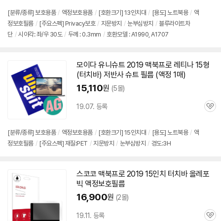
[분류/종류] 보호용품
/
액정보호용품
/
[호환크기] 13인치대
/
[용도] 노트북용
/
액
정보호필름
/
[주요스펙] Privacy보호
/
지문방지
/
눈부심방지
/
블루라이트차
단
/
시야각: 좌/우 30도
/
두께 : 0.3mm
/
호환모델 : A1990, A1707
모이다 유니슈트 2019
맥북
프로
레티나 15형
(터치바) 저반사 슈트 필름 (액정 1매)
15,110
원
(5몰)
19.07. 등록
관
심
[분류/종류] 보호용품
/
액정보호용품
/
[호환크기]
15인치
대
/
[용도] 노트북용
/
액
정보호필름
/
[주요스펙] 재질:PET
/
지문방지
/
눈부심방지
/
경도:3H
스코코
맥북
프로
2019
15인치
터치바 올레포
빅 액정보호필름
16,900
원
(2몰)
19.11. 등록
관