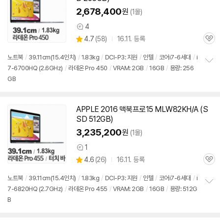
2,678,400
원
(1몰)
4
상
상
4.7
(
58)
16.11. 등록
품
관
별
의
품
심
점
견
노트북
/
39.11cm(15.4인치)
/
1.83kg
/
DCI-P3: 지원
/
인텔
/
코어i7-6세대
/
i
리
7-6700HQ (2.6GHz)
/
라데온 Pro 450
/
VRAM: 2GB
/
16GB
/
용량: 256
정
뷰
GB
보
펼
치
기
APPLE 2016
맥북
프로
15 MLW82KH/A (S
SD 512GB)
3,235,200
원
(1몰)
1
상
상
4.6
(
26)
16.11. 등록
품
관
별
의
품
심
점
견
노트북
/
39.11cm(15.4인치)
/
1.83kg
/
DCI-P3: 지원
/
인텔
/
코어i7-6세대
/
i
리
7-6820HQ (2.7GHz)
/
라데온 Pro 455
/
VRAM: 2GB
/
16GB
/
용량: 512G
정
뷰
B
보
펼
치