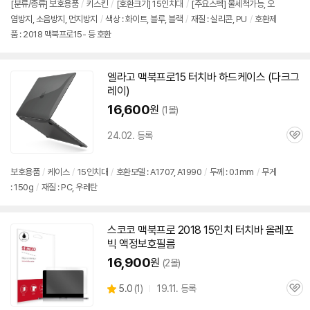
[분류/종류] 보호용품
/
키스킨
/
[호환크기]
15인치
대
/
[주요스펙] 물세척가능, 오
염방지, 소음방지, 먼지방지
/
색상 : 화이트, 블루, 블랙
/
재질 : 실리콘, PU
/
호환제
품 : 2018 맥북프로15- 등 호환
엘라고
맥북
프로
15 터치바 하드케이스 (다크그
레이)
16,600
원
(1몰)
24.02. 등록
관
심
보호용품
/
케이스
/
15인치
대
/
호환모델 : A1707, A1990
/
두께 : 0.1mm
/
무게
: 150g
/
재질 : PC, 우레탄
스코코
맥북
프로
2018
15인치
터치바 올레포
빅 액정보호필름
16,900
원
(2몰)
상
5.0
(
1)
19.11. 등록
관
별
품
심