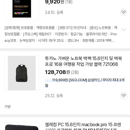
9,920
원
(1몰)
24.10. 등록
관
심
[분류/종류] 보호용품
/
액정보호용품
/
[호환크기]
15인치
대
/
[용도] 노트북용
/
액
정보호필름
/
[주요스펙] 재질:PET
/
지문방지
/
항균기능
/
블루라이트차단
/
Priv
정
acy보호
/
눈부심방지
/
시야각: 좌/우 25도
/
경도:3H
/
호환제품 : 2018 맥북프
보
펼
로15- 등 호환
/
상세모델 확인필요
치
기
투카노 가벼운 노트북 백팩 15.6인치 및
맥북
프로
16용 여행용 작업 가방 블랙 721068
128,708
원
(2몰)
119,699원 [SSG.COM] 삼성카드 / 무이자 최대 3개
월
25.12. 등록
관
심
가방
엘레컴 PC 15.6인치 macbook pro 15 프렌