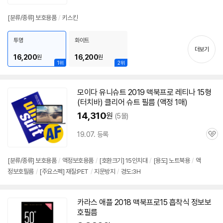
품
심
점
리
[분류/종류] 보호용품
/
키스킨
뷰
투명
화이트
더보기
16,200
16,200
원
원
1위
2위
모이다 유니슈트 2019
맥북
프로
레티나 15형
(터치바) 클리어 슈트 필름 (액정 1매)
14,310
원
(5몰)
19.07. 등록
관
심
[분류/종류] 보호용품
/
액정보호용품
/
[호환크기]
15인치
대
/
[용도] 노트북용
/
액
정보호필름
/
[주요스펙] 재질:PET
/
지문방지
/
경도:3H
카라스 애플 2018
맥북
프로
15 흡착식 정보보
호필름