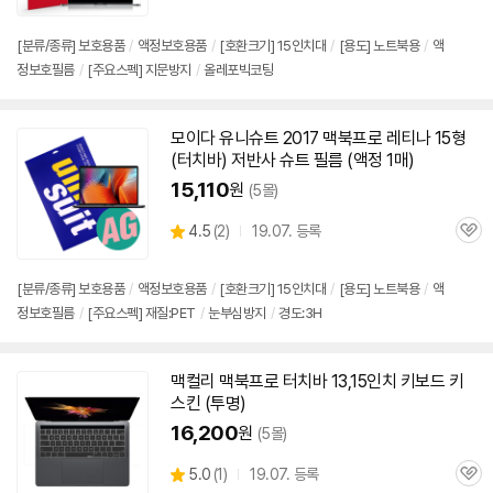
심
[분류/종류] 보호용품
/
액정보호용품
/
[호환크기]
15인치
대
/
[용도] 노트북용
/
액
정보호필름
/
[주요스펙] 지문방지
/
올레포빅코팅
모이다 유니슈트 2017
맥북
프로
레티나 15형
(터치바) 저반사 슈트 필름 (액정 1매)
15,110
원
(5몰)
상
4.5
(
2)
19.07. 등록
관
별
품
심
점
리
[분류/종류] 보호용품
/
액정보호용품
/
[호환크기]
15인치
대
/
[용도] 노트북용
/
액
뷰
정보호필름
/
[주요스펙] 재질:PET
/
눈부심방지
/
경도:3H
맥컬리
맥북
프로
터치바 13,
15인치
키보드 키
스킨 (투명)
16,200
원
(5몰)
상
5.0
(
1)
19.07. 등록
관
별