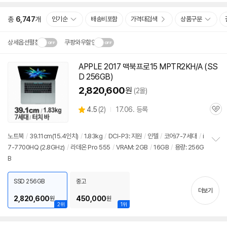
총
6,747
개
인기순
배송비포함
가격대검색
상품구분
상세옵션펼침
쿠팡와우할인
설치 환경·지역에 따라
APPLE 2017
맥북
프로
15 MPTR2KH/A (SS
동
닫
배송·설치비가 달라집니다.
D 256GB)
영
기
상
2,820,600
원
(2몰)
상
4.5
(
2)
17.06. 등록
관
별
품
심
점
리
노트북
/
39.11cm(15.4인치)
/
1.83kg
/
DCI-P3: 지원
/
인텔
/
코어i7-7세대
/
i
뷰
7-7700HQ (2.8GHz)
/
라데온 Pro 555
/
VRAM: 2GB
/
16GB
/
용량: 256G
정
B
보
펼
치
SSD 256GB
중고
기
더보기
2,820,600
450,000
원
원
2위
1위