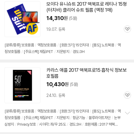
모이다 유니슈트 2017
맥북
프로
레티나 15형
(터치바) 클리어 슈트 필름 (액정 1매)
14,310
원
(5몰)
19.07. 등록
관
심
[분류/종류] 보호용품
/
액정보호용품
/
[호환크기]
15인치
대
/
[용도] 노트북용
/
액
정보호필름
/
[주요스펙] 재질:PET
/
지문방지
/
경도:3H
카라스 애플 2017
맥북
프로
15 흡착식 정보보
호필름
10,430
원
(5몰)
24.10. 등록
관
심
[분류/종류] 보호용품
/
액정보호용품
/
[호환크기]
15인치
대
/
[용도] 노트북용
/
액
정보호필름
/
[주요스펙] 재질:PET
/
지문방지
/
항균기능
/
블루라이트차단
/
눈부
정
심방지
/
Privacy보호
/
시야각: 좌/우 25도
/
경도:3H
/
호환제품 : 2017 맥북프
보
펼
로15- 등 호환
/
상세모델 확인필요