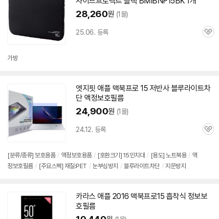
사이드프로텍트 블랙 BMIBNP15BK 1개
28,260
원
(1몰)
25.06. 등록
관
심
가방
엣지핏 애플
맥북
프로
15 저반사 블루라이트차
단 액정보호필름
24,900
원
(1몰)
24.12. 등록
관
심
[분류/종류] 보호용품
/
액정보호용품
/
[호환크기]
15인치
대
/
[용도] 노트북용
/
액
정보호필름
/
[주요스펙] 재질:PET
/
눈부심방지
/
블루라이트차단
/
지문방지
카라스 애플 2016
맥북
프로
15 흡착식 정보보
호필름