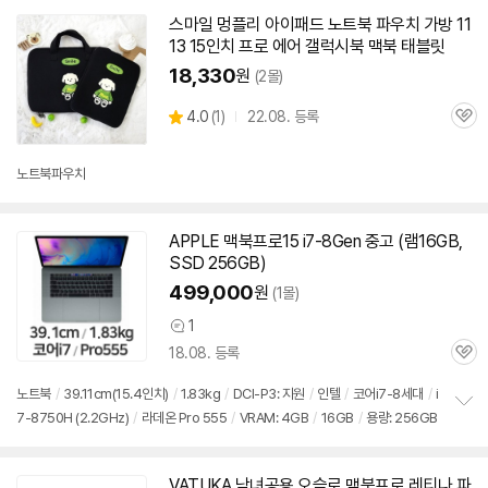
스마일 멍플리 아이패드 노트북 파우치 가방 11
13
15인치
프로
에어 갤럭시북
맥북
태블릿
18,330
원
(2몰)
상
4.0
(
1)
22.08. 등록
관
별
품
심
점
리
노트북파우치
뷰
APPLE
맥북
프로
15 i7-8Gen 중고 (램16GB,
SSD 256GB)
499,000
원
(1몰)
1
상
18.08. 등록
품
관
의
심
견
노트북
/
39.11cm(15.4인치)
/
1.83kg
/
DCI-P3: 지원
/
인텔
/
코어i7-8세대
/
i
7-8750H (2.2GHz)
/
라데온 Pro 555
/
VRAM: 4GB
/
16GB
/
용량: 256GB
정
보
펼
치
VATUKA 남녀공용 오슬로
맥북
프로
레티나 파