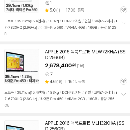
1
상
상
5.0
(
1)
17.06. 등록
품
관
별
의
품
심
점
견
노트북
/
39.11cm(15.4인치)
/
1.83kg
/
DCI-P3: 지원
/
인텔
/
코어i7-7세대
/
i
리
7-7820HQ (2.9GHz)
/
라데온 Pro 560
/
VRAM: 4GB
/
16GB
/
용량: 512G
정
뷰
B
보
펼
치
기
APPLE 2016
맥북
프로
15 MLW72KH/A (SS
D 256GB)
2,678,400
원
(1몰)
7
상
상
4.6
(
18)
16.11. 등록
품
관
별
의
품
심
점
견
노트북
/
39.11cm(15.4인치)
/
1.83kg
/
DCI-P3: 지원
/
인텔
/
코어i7-6세대
/
i
리
7-6700HQ (2.6GHz)
/
라데온 Pro 450
/
VRAM: 2GB
/
16GB
/
용량: 256
정
뷰
GB
보
펼
치
기
APPLE 2016
맥북
프로
15 MLH32KH/A (SS
D 256GB)