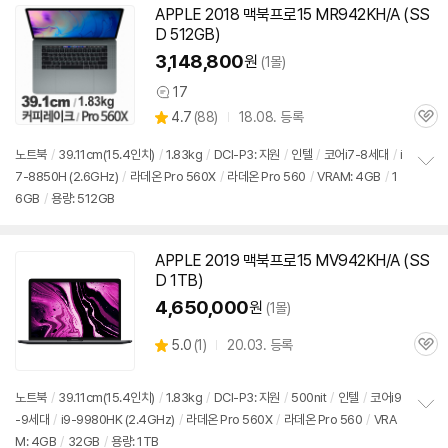
APPLE 2018
맥북
프로
15 MR942KH/A (SS
동
D 512GB)
영
상
3,148,800
원
(1몰)
17
상
상
4.7
(
88)
18.08. 등록
품
관
별
의
품
심
점
견
노트북
/
39.11cm(15.4인치)
/
1.83kg
/
DCI-P3: 지원
/
인텔
/
코어i7-8세대
/
i
리
7-8850H (2.6GHz)
/
라데온 Pro 560X
/
라데온 Pro 560
/
VRAM: 4GB
/
1
정
뷰
6GB
/
용량: 512GB
보
펼
치
기
APPLE 2019
맥북
프로
15 MV942KH/A (SS
D 1TB)
4,650,000
원
(1몰)
상
5.0
(
1)
20.03. 등록
관
별
품
심
점
리
노트북
/
39.11cm(15.4인치)
/
1.83kg
/
DCI-P3: 지원
/
500nit
/
인텔
/
코어i9
뷰
-9세대
/
i9-9980HK (2.4GHz)
/
라데온 Pro 560X
/
라데온 Pro 560
/
VRA
정
M: 4GB
/
32GB
/
용량: 1TB
보