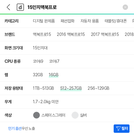
뒤
다
본문 바로가기
다
로
나
나
가
와
와
상
기
메
카테고리
디지털 완제품
패션잡화
자동차 용품
태블릿/휴대폰
세
인
검
색
브랜드
맥북프로15
2016 맥북프로15
2017 맥북프로15
201
화면 크기대
15인치대
CPU 종류
코어i9
코어i7
램
32GB
16GB
저장 용량대
1TB~513GB
512~257GB
256~129GB
무게
1.7~2.0kg 미만
색상
스페이스그레이
실버
인기 옵션
우선 노출
필터