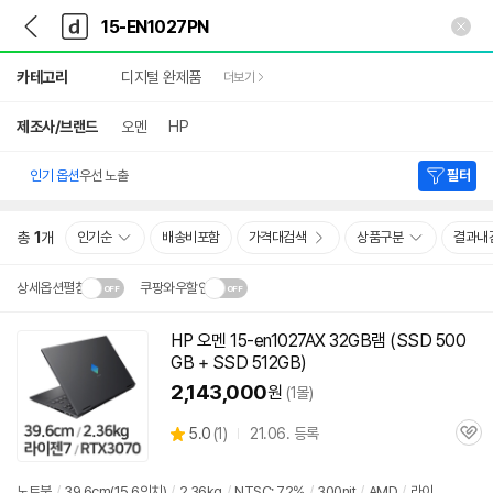
뒤
다
본문 바로가기
다
로
나
나
가
와
와
상
기
메
카테고리
디지털 완제품
더보기
세
인
검
색
제조사/브랜드
오멘
HP
인기 옵션
우선 노출
필터
총
1
개
인기순
배송비포함
가격대검색
상품구분
결과내
상세옵션펼침
쿠팡와우할인
설치 환경·지역에 따라
HP 오멘 15-en1027AX 32GB램 (SSD 500
닫
배송·설치비가 달라집니다.
GB + SSD 512GB)
기
2,143,000
원
(1몰)
상
5.0
(
1)
21.06. 등록
관
별
품
심
점
리
노트북
/
39.6cm(15.6인치)
/
2.36kg
/
NTSC: 72%
/
300nit
/
AMD
/
라이