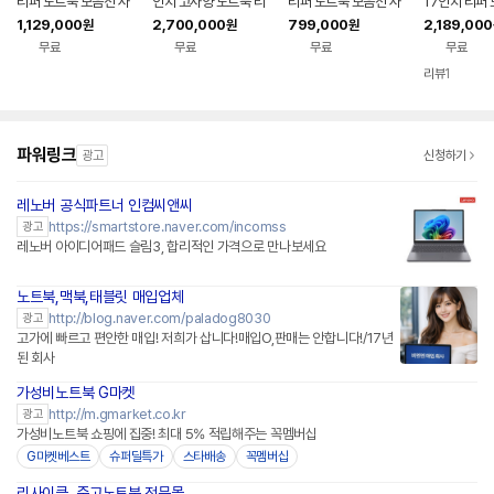
리퍼 노트북 모음전 사
인치 고사양 노트북 리
리퍼 노트북 모음전 사
17인치 리퍼
무용 게이밍 리퍼브 대
퍼 코어울트라9 2TB
무용 게이밍 리퍼브 대
음전 사무용 
1,129,000
2,700,000
799,000
2,189,000
원
원
원
학생 랩탑 가성비 업무
32GB WIN11 144H
학생 랩탑 가성비 업무
퍼브 대학생 
무료
무료
무료
무료
용
z VRR 16Z90TS-G.
용
비 업무용
AUG9U1 사무용 게이
리뷰
1
밍 대학생 랩탑 업무용
작업용
파워링크
광고
신청하기
레노버 공식파트너 인컴씨앤씨
네이버페이 플러스
https://smartstore.naver.com/incomss
광고
레노버 아이디어패드 슬림3, 합리적인 가격으로 만나보세요
노트북,맥북,태블릿 매입업체
http://blog.naver.com/paladog8030
광고
고가에 빠르고 편안한 매입! 저희가 삽니다!매입O,판매는 안합니다!/17년
된 회사
가성비노트북 G마켓
http://m.gmarket.co.kr
광고
가성비노트북 쇼핑에 집중! 최대 5% 적립해주는 꼭멤버십
G마켓베스트
슈퍼딜특가
스타배송
꼭멤버십
리사이클, 중고노트북 전문몰
네이버페이 플러스