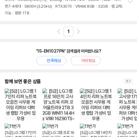
뷰
젠7-4세대
/
5800H (3.2GHz)
/
RTX3070
/
VRAM: 8GB
/
32GB
/
램 교체:
정
가능
/
용량: 1TB
보
펼
치
기
1
'15-EN1027PN' 검색결과 어떠셨나요?
만족해요
아쉬워요
함께 보면 좋은 상품
광고
[S급] LG그램 17인치
[S급] LG그램 프로 16
[S급] LG그램 14인치
[S급] LG그