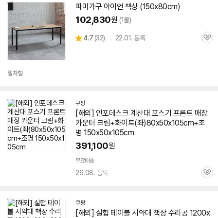
설치 환경·지역에 따라
파미가구 아이언
책상
(150x80cm)
닫
배송·설치비가 달라집니다.
102,830
원
(1몰)
기
상
4.7
(
32)
22.01. 등록
관
별
품
심
점
리
뷰
일자형
쿠팡
[해외] 인포데스크 계산대 포스기 프론트 매장
카운터 크림+화이트(좌)80x50x105cm+조
명 150x50x105cm
391,100
원
무료배송
26.08. 등록
관
심
쿠팡
[해외] 실험 테이블 시약대
책상
수리공 1200x