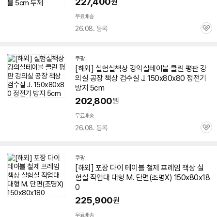
227,400
원
무료배송
26.08. 등록
관
심
쿠팡
[해외] 실험실
책상
강의실테이블 클린 평판 강
의실 공장
책상
검수실 J. 150x80x80 정전기
방지 5cm
202,800
원
무료배송
26.08. 등록
관
심
쿠팡
[해외] 포장 다이 테이블 철제 프레임
책상
실
험실 작업대 대형 M. 단면(조명X) 150x80x18
0
225,900
원
무료배송