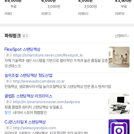
89,000
6,000
4,000
43,500
원
원
원
원
무료
3,000원
3,000원
무료
리뷰
2
리뷰
13
리뷰
60
리뷰
18
파워링크
광고
신청하기
FlexiSpot 스탠딩책상
네이버페이 플러스
https://smartstore.naver.com/flexispot_kr
광고
자체 기술력과 생산 시스템을 기반으로 합리적인 가격과 높은 품질을 갖춘
모션데스크
높이조절 스탠딩책상 청도산업
http://www.autocomdesk.co.kr
광고
전동책상, 생로병사의 비밀 높이조절책상 및 스탠딩책상 전문 중소 벤쳐기업
클렙튼 스탠딩책상 라프라이스
네이버페이 플러스
http://m.smartstore.naver.com/lastprice
광고
정품 클렙튼 원터치 스탠딩책상 당일출고.
할인
네이버 스토어 특별할인
CJ온스타일 X 스탠딩책상
네이버페이
http://www.cjonstyle.com
광고
라이브로 쇼핑하는 스탠딩책상, 지금 필요한 순간 바로도착!