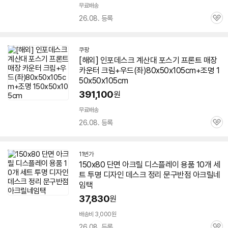
무료배송
26.08. 등록
관
심
쿠팡
[해외] 인포데스크 계산대 포스기 프론트 매장
카운터 크림+우드(좌)80x50x105cm+조명 1
50x50x105cm
391,100
원
무료배송
26.08. 등록
관
심
11번가
세부정보 열기/접기
150x80
단면 아크릴 디스플레이 용품 10개 세
트 투명 디자인 데스크 정리 문구반점 아크릴네
임택
37,830
원
배송비 3,000원
26.08. 등록