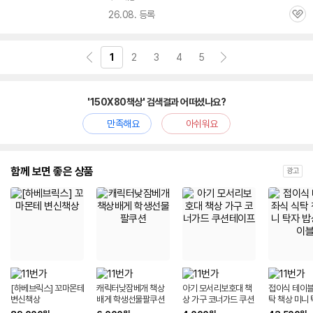
26.08. 등록
관
심
1
2
3
4
5
'150X80책상' 검색결과 어떠셨나요?
만족해요
아쉬워요
함께 보면 좋은 상품
광고
[하베브릭스] 꼬마몬테
캐릭터낮잠베개 책상
아기 모서리보호대 책
접이식 테이블
변신책상
배게 학생선물팔쿠션
상 가구 코너가드 쿠션
탁 책상 미니
테이프
티테이블