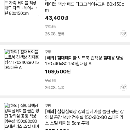
테이블
책상
패드 다크그레이+그린 80x150c
m
43,400
원
무료배송
26.08. 등록
관
심
쿠팡
[해외] 침대테이블 노트북 긴
책상
침대용 병상
170x40x80 150침대용 A
169,500
원
무료배송
26.08. 등록
관
심
쿠팡
[해외] 실험실
책상
강의실테이블 클린 평판 강
의실 공장
책상
검수실 150x80x80 스테인리
스 스틸 테이블 5cm 두께