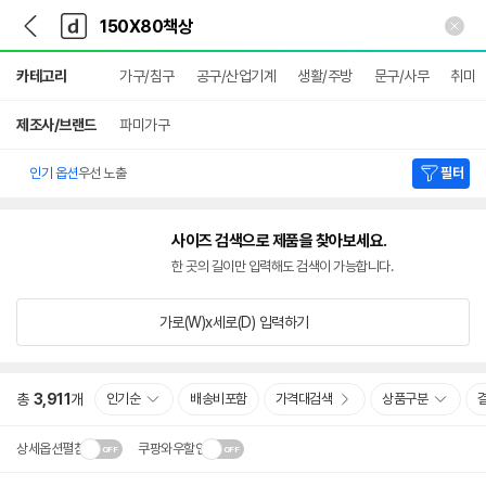
뒤
다
본문 바로가기
다
로
나
나
가
와
와
상
기
메
카테고리
가구/침구
공구/산업기계
생활/주방
문구/사무
취미
세
인
검
색
제조사/브랜드
파미가구
인기 옵션
우선 노출
필터
사이즈 검색으로 제품을 찾아보세요.
한 곳의 길이만 입력해도 검색이 가능합니다.
가로(W)x세로(D)
입력하기
총
3,911
개
인기순
배송비포함
가격대검색
상품구분
상세옵션펼침
쿠팡와우할인