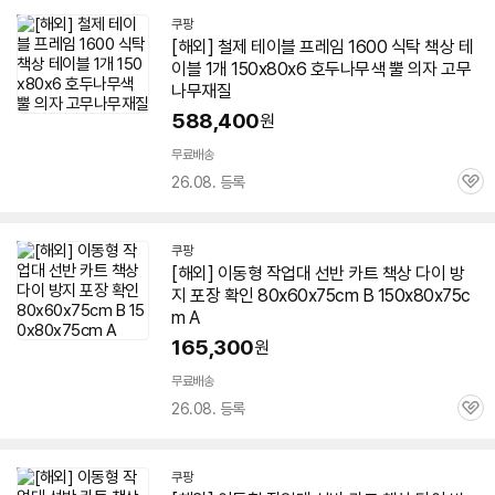
쿠팡
[해외] 철제 테이블 프레임 1600 식탁
책상
테
이블 1개 150x80x6 호두나무색 뿔 의자 고무
나무재질
588,400
원
무료배송
26.08. 등록
관
심
쿠팡
[해외] 이동형 작업대 선반 카트
책상
다이 방
지 포장 확인 80x60x75cm B 150x80x75c
m A
165,300
원
무료배송
26.08. 등록
관
심
쿠팡