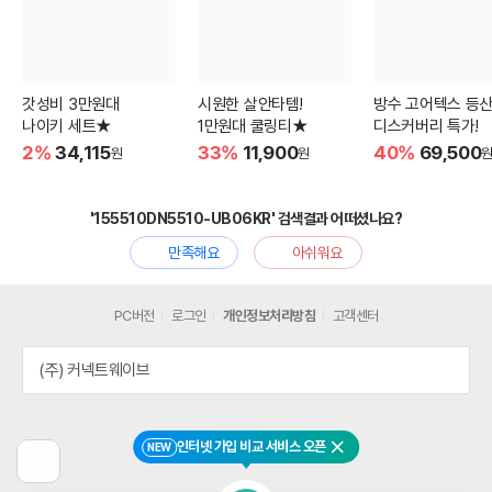
갓성비 3만원대
시원한 살안타템!
방수 고어텍스 등
나이키 세트★
1만원대 쿨링티★
디스커버리 특가!
2%
34,115
33%
11,900
40%
69,500
원
원
'155510DN5510-UB06KR' 검색결과 어떠셨나요?
만족해요
아쉬워요
PC버전
로그인
개인정보처리방침
고객센터
(주) 커넥트웨이브
인터넷 가입 비교 서비스 오픈
NEW
닫기
이
전