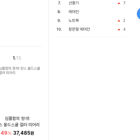
선풍기
7
에어컨
노트북
2
창문형 에어컨
4
1
/15
심플함의 정석!
스 올드스쿨 컬러 띠어리
49
37,485
%
원