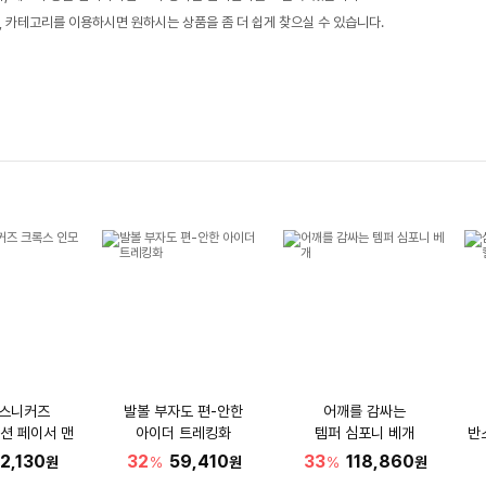
, 카테고리를 이용하시면 원하시는 상품을 좀 더 쉽게 찾으실 수 있습니다.
 스니커즈
발볼 부자도 편-안한
어깨를 감싸는
션 페이서 맨
아이더 트레킹화
템퍼 심포니 베개
반
2,130
32
59,410
33
118,860
원
%
원
%
원