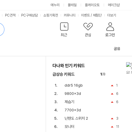
에누리
몰테일
플레이오토
메이크샵
PC견적
PC구매상담
쇼핑기획전
커뮤니티
이벤트
/
체험단
더보기
최근
관심
로그인
공유
관
련
다나와 인기 키워드
컨
텐
급상승 키워드
1
/8
츠
ddr5 16gb
1
9800x3d
6
제습기
6
7700x3d
닌텐도 스위치 2
3
모니터
11