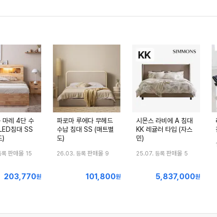
 마레 4단 수
파로마 루에다 무헤드
시몬스 라비에 A 침대
LED침대 SS
수납 침대 SS (매트별
KK 레귤러 타입 (자스
)
도)
민)
판매몰
판매몰
판매몰
등록
15
26.03. 등록
9
25.07. 등록
5
203,770
101,800
5,837,000
최
최
최
원
원
원
저
저
저
가
가
가