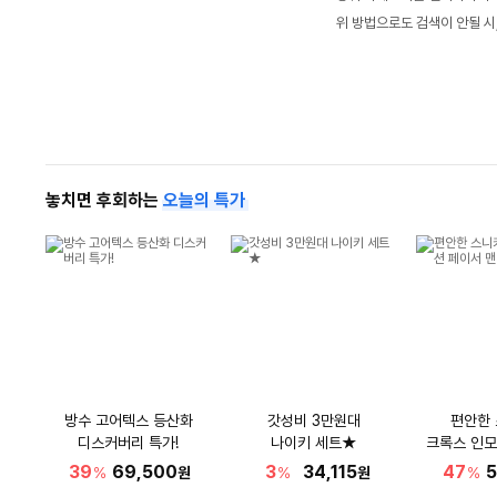
위 방법으로도 검색이 안될 시
놓치면 후회하는
오늘의 특가
방수 고어텍스 등산화
갓성비 3만원대
편안한
디스커버리 특가!
나이키 세트★
크록스 인모
39
69,500
3
34,115
47
5
%
원
%
원
%