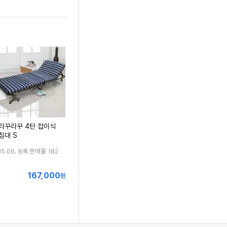
라꾸라꾸 4탄 접이식
침대 S
판매몰
15.06. 등록
182
167,000
최
원
저
가