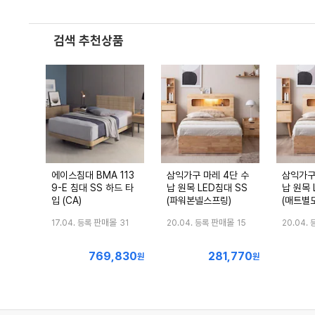
검색 추천상품
에이스침대 BMA 113
삼익가구 마레 4단 수
삼익가구
9-E 침대 SS 하드 타
납 원목 LED침대 SS
납 원목 
입 (CA)
(파워본넬스프링)
(매트별도
판매몰
판매몰
17.04. 등록
31
20.04. 등록
15
20.04. 
769,830
281,770
최
최
원
원
저
저
가
가