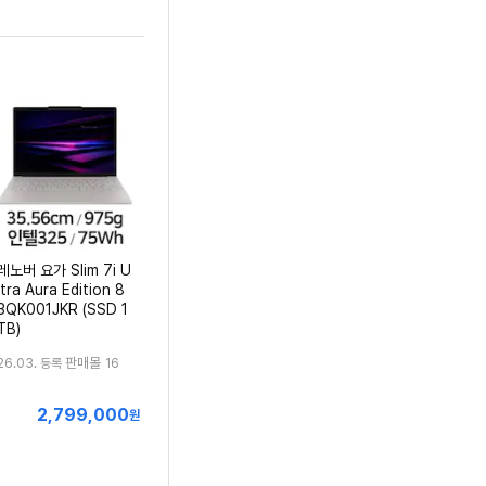
레노버 요가 Slim 7i U
ltra Aura Edition 8
3QK001JKR (SSD 1
TB)
판매몰
26.03. 등록
16
2,799,000
최
원
저
가