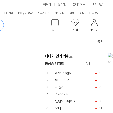
에누리
몰테일
플레이오토
메이크샵
PC견적
PC구매상담
쇼핑기획전
커뮤니티
이벤트
/
체험단
더보기
최근
관심
로그인
공유
관
련
다나와 인기 키워드
컨
텐
급상승 키워드
1
/8
츠
ddr5 16gb
1
9800x3d
6
제습기
6
7700x3d
닌텐도 스위치 2
3
모니터
11