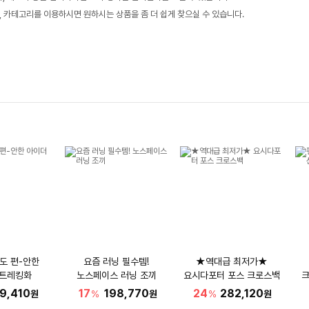
, 카테고리를 이용하시면 원하시는 상품을 좀 더 쉽게 찾으실 수 있습니다.
도 편-안한
요즘 러닝 필수템!
★역대급 최저가★
 트레킹화
노스페이스 러닝 조끼
요시다포터 포스 크로스백
크
9,410
17
198,770
24
282,120
원
%
원
%
원