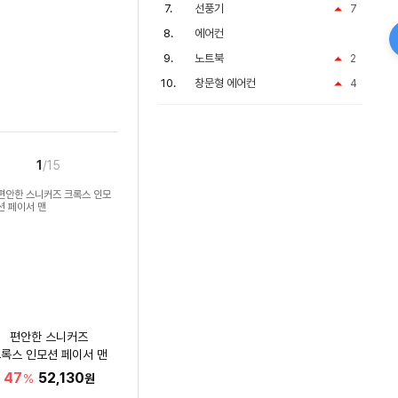
선풍기
7
에어컨
노트북
2
창문형 에어컨
4
1
/15
편안한 스니커즈
록스 인모션 페이서 맨
47
52,130
%
원