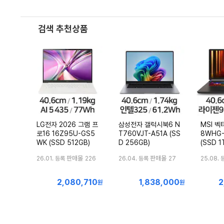
검색 추천상품
LG전자 2026 그램 프
삼성전자 갤럭시북6 N
MSI 벡터
로16 16Z95U-GS5
T760VJT-A51A (SS
8WHG-
WK (SSD 512GB)
D 256GB)
(SSD 1
판매몰
판매몰
26.01. 등록
226
26.04. 등록
27
25.08. 
2,080,710
1,838,000
2
최
최
최
원
원
저
저
저
가
가
가