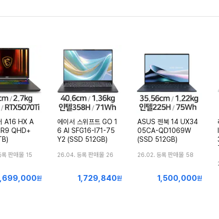
 A16 HX A
에이서 스위프트 GO 1
ASUS 젠북 14 UX34
R9 QHD+
6 AI SFG16-I71-75
05CA-QD1069W
TB)
Y2 (SSD 512GB)
(SSD 512GB)
판매몰
판매몰
판매몰
등록
15
26.04. 등록
26
26.02. 등록
58
,699,000
1,729,840
1,500,000
최
최
원
원
원
저
저
가
가