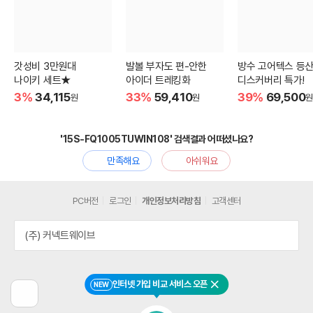
갓성비 3만원대
발볼 부자도 편-안한
방수 고어텍스 등
나이키 세트★
아이더 트레킹화
디스커버리 특가!
3%
34,115
33%
59,410
39%
69,500
원
원
원
'15S-FQ1005TUWIN108' 검색결과 어떠셨나요?
만족해요
아쉬워요
PC버전
로그인
개인정보처리방침
고객센터
(주) 커넥트웨이브
인터넷 가입 비교 서비스 오픈
NEW
닫기
이
전