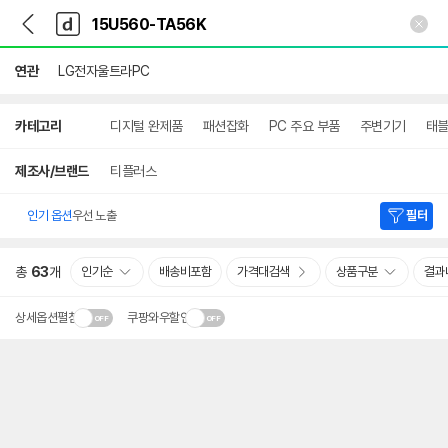
뒤
다
본문 바로가기
다
로
나
나
가
와
와
기
메
연관
LG전자울트라PC
인
상
카테고리
디지털 완제품
패션잡화
PC 주요 부품
주변기기
태블
세
검
색
제조사/브랜드
티플러스
인기 옵션
우선 노출
필터
총
63
개
인기순
배송비포함
가격대검색
상품구분
결과
상세옵션펼침
쿠팡와우할인