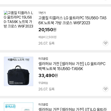
심
11번가
고품질 티플러스 LG 울트라PC
15U560-TA5
6K
노트북 가방 크로스 W6F2023
20,150
원
배송비 2,500원
26.07. 등록
관
심
하프클럽
셀러허브 가전 [셀러허브 가전] LG 울트라PC
백팩 노트북
15U560-TA56K
33,490
원
무료배송
26.07. 등록
관
심
하프클럽
셀러허브 가전 [셀러허브 가전] (IT)LG 울트라