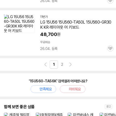
26.04. 등록
관
심
11번가
LG 15U56 15U560-TA50L 15U560-GR30
K KR 레이아웃 어 키보드
48,700
원
무료배송
26.04. 등록
관
심
1
2
'15U560-TA56K' 검색결과 어떠셨나요?
만족해요
아쉬워요
함께 보면 좋은 상품
광고