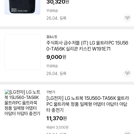
30,320
원
무료배송
26.04. 등록
관
심
홈&쇼핑
주식회사 금수저몰 (IT) LG 울트라PC
15U56
0-TA56K
실리콘 키스킨 W191E71
9,000
원
무료배송
26.04. 등록
관
심
11번가
[LG전자] LG 노트북
15U560-TA56K
울트라
PC 울트라북 정품 일체형 어댑터 아답터 아답
타 충전기
11,370
원
배송비 3,000원