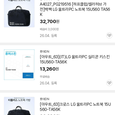
A4027_PG219516 [하프클럽/셀러허브 가
전]백팩 LG 울트라PC 노트북 15U560 TA56
K
32,700
원
배송비 3,000원
26.04. 등록
관
심
롯데ON
[아우트_63](IT)LG 울트라PC 실리콘 키스킨
15U560-TA56K
13,260
원
무료배송
26.04. 등록
관
심
롯데ON
[아우트_63]크로스 LG 울트라PC 노트북
15U
560-TA56K