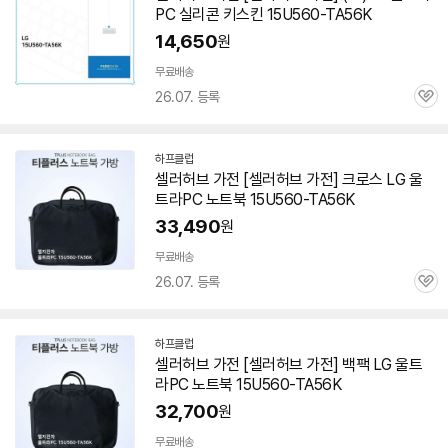
PC 실리콘 키스킨
15U560-TA56K
14,650
원
무료배송
26.07. 등록
관
심
하프클럽
셀러허브 가전 [셀러허브 가전] 크로스 LG 울
트라PC 노트북
15U560-TA56K
33,490
원
무료배송
26.07. 등록
관
심
하프클럽
셀러허브 가전 [셀러허브 가전] 백팩 LG 울트
라PC 노트북
15U560-TA56K
32,700
원
무료배송