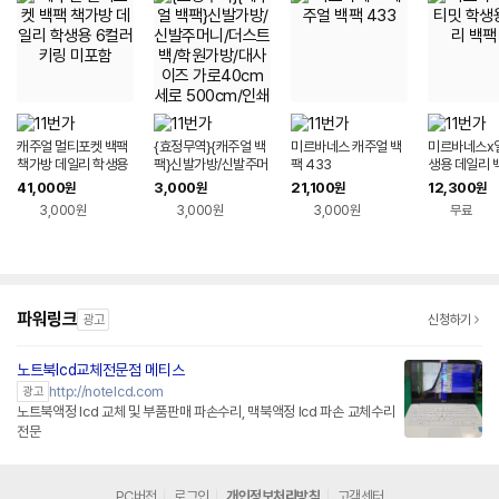
캐주얼 멀티포켓 백팩
{효정무역}{캐주얼 백
미르바네스 캐주얼 백
미르바네스x
책가방 데일리 학생용
팩}신발가방/신발주머
팩 433
생용 데일리 백
6컬러 키링 미포함
니/더스트백/학원가방/
41,000
3,000
21,100
12,300
원
원
원
원
대사이즈 가로40cm
3,000원
3,000원
3,000원
무료
세로 500cm/인쇄가
능
파워링크
광고
신청하기
노트북lcd교체전문점 메티스
http://notelcd.com
광고
노트북액정 lcd 교체 및 부품판매 파손수리, 맥북액정 lcd 파손 교체수리
전문
PC버전
로그인
개인정보처리방침
고객센터