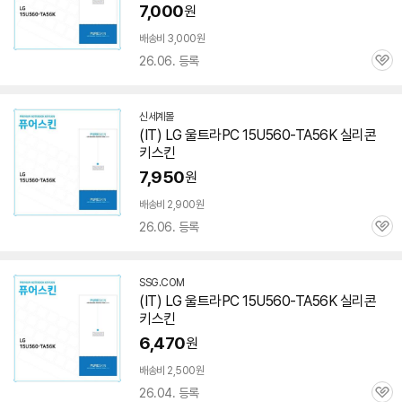
7,000
원
배송비 3,000원
26.06. 등록
관
심
세부정보 열기/접기
신세계몰
(IT) LG 울트라PC
15U560-TA56K
실리콘
키스킨
7,950
원
배송비 2,900원
26.06. 등록
관
심
SSG.COM
(IT) LG 울트라PC
15U560-TA56K
실리콘
키스킨
6,470
원
배송비 2,500원
26.04. 등록
관