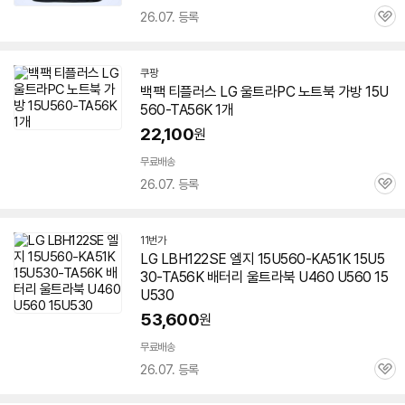
26.07. 등록
관
심
쿠팡
백팩 티플러스 LG 울트라PC 노트북 가방
15U
560-TA56K
1개
22,100
원
무료배송
26.07. 등록
관
심
11번가
LG LBH122SE 엘지 15U560-KA51K 15U5
30-TA56K 배터리 울트라북 U460 U560 15
U530
53,600
원
무료배송
26.07. 등록
관
심