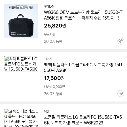
롯데ON
WG366 OEM 노트북가방 울트라
15U560-T
A56K
전용 크로스 백 파우치 수납 15인치 백
25,820
원
무료배송
26.07. 등록
관
심
11번가
백팩 티플러스 LG 울트라PC 노트북 가방
15U
560-TA56K
17,500
원
배송비 3,000원
26.07. 등록
관
심
옥션
고품질 티플러스 LG 울트라PC
15U560-TA5
6K
노트북 가방 크로스 W6F2023