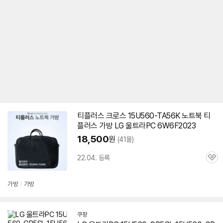
티플러스 크로스
15U560-TA56K
노트북 티
플러스 가방 LG 울트라PC 6W6F2023
18,500
원
(41몰)
22.04. 등록
관
심
가방
/
가방
쿠팡