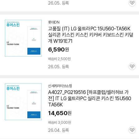
26.05. 등록
관
심
롯데ON
고품질 (IT) LG 울트라PC
15U560-TA56K
실리콘 키스킨 키스킨 키커버 키보드스킨 키덮
개 W191E71
6,590
원
배송비 2,500원
26.05. 등록
관
심
신세계라이브쇼핑
A4027_PG219516 [하프클럽/셀러허브 가
전] IT LG 울트라PC 실리콘 키스킨 15U560
TA56K
14,650
원
배송비 3,000원
26.04. 등록
관
심