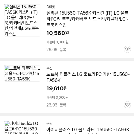
G마켓
실리콘
15U560-TA56K
키스킨 (IT) LG 울트
라PC/노트북/키커버/키보드스킨/키덮개/LG노
트북키스킨
10,560
원
배송비 3,000원
26.06. 등록
관
심
옥션
노트북 티플러스 LG 울트라PC 가방
15U560-
TA56K
19,610
원
배송비 3,000원
26.06. 등록
관
심
쿠팡
아이티플러스 LG 울트라PC
15U560-TA56K