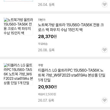
26.04. 등록
관
심
11번가
노트북가방 울트라
15U560-TA56K
전용 크
로스 백 파우치 수납 15인치 백
28,370
원
무료배송
26.08. 등록
관
심
쿠팡
티플러스 LG 울트라PC
15U560-TA56K
노
트북 가방_W6F2023 sta619As 본상품 단일
1개 단일
20,930
원
배송비 2,500원
26.07. 등록
관
심